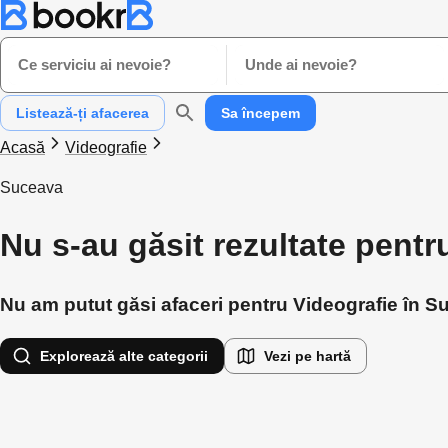
Ce serviciu ai nevoie?
Unde ai nevoie?
Listează-ți afacerea
Sa începem
Acasă
Videografie
Suceava
Nu s-au găsit rezultate pentr
Nu am putut găsi afaceri pentru Videografie în Su
Explorează alte categorii
Vezi pe hartă