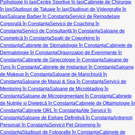
Psihologie în Iași
Centre Sportive în Iași
Cabinete de Chirurgie
în Iași
Studiouri de Tatuaje în Iași
Studiouri de Videografie în
Iași
Saloane Barber în Constanța
Servicii de Remodelare
Corporală în Constanța
Servicii de Coaching în
Constanța
Servicii de Consultanță în Constanța
Saloane de
Cosmetică în Constanța
Spații de Coworking în
Constanța
Cabinete de Stomatologie în Constanța
Cabinete de
Dermatologie în Constanța
Organizatori de Evenimente în
Constanța
Cabinete de Ginecologie în Constanța
Saloane de
Tuns în Constanța
Cabinete de Implanturi în Constanța
Saloane
de Makeup în Constanța
Saloane de Manichiură în
Constanța
Saloane de Masaj & Spa în Constanța
Servicii de
Mentoring în Constanța
Saloane de Microblading în
Constanța
Saloane de Micropigmentare în Constanța
Cabinete
de Nutriție și Dietetică în Constanța
Cabinete de Oftalmologie în
Constanța
Cabinete ORL în Constanța
Alte Servicii în
Constanța
Saloane de Epilare Definitivă în Constanța
Antrenori
Personali în Constanța
Servicii Pet Grooming în
Constanța
Studiouri de Fotografie în Constanța
Cabinete de