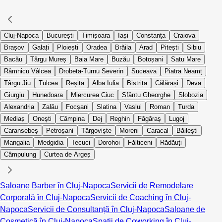
Cluj-Napoca
București
Timișoara
Iași
Constanța
Craiova
Brașov
Galați
Ploiești
Oradea
Brăila
Arad
Pitești
Sibiu
Bacău
Târgu Mureș
Baia Mare
Buzău
Botoșani
Satu Mare
Râmnicu Vâlcea
Drobeta-Turnu Severin
Suceava
Piatra Neamț
Târgu Jiu
Tulcea
Reșița
Alba Iulia
Bistrița
Călărași
Deva
Giurgiu
Hunedoara
Miercurea Ciuc
Sfântu Gheorghe
Slobozia
Alexandria
Zalău
Focșani
Slatina
Vaslui
Roman
Turda
Mediaș
Onești
Câmpina
Dej
Reghin
Făgăraș
Lugoj
Caransebeș
Petroșani
Târgoviște
Moreni
Caracal
Băilești
Mangalia
Medgidia
Tecuci
Dorohoi
Fălticeni
Rădăuți
Câmpulung
Curtea de Argeș
Saloane Barber în Cluj-Napoca
Servicii de Remodelare
Corporală în Cluj-Napoca
Servicii de Coaching în Cluj-
Napoca
Servicii de Consultanță în Cluj-Napoca
Saloane de
Cosmetică în Cluj-Napoca
Spații de Coworking în Cluj-