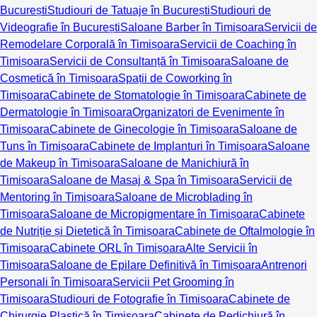
București
Studiouri de Tatuaje în București
Studiouri de
Videografie în București
Saloane Barber în Timișoara
Servicii de
Remodelare Corporală în Timișoara
Servicii de Coaching în
Timișoara
Servicii de Consultanță în Timișoara
Saloane de
Cosmetică în Timișoara
Spații de Coworking în
Timișoara
Cabinete de Stomatologie în Timișoara
Cabinete de
Dermatologie în Timișoara
Organizatori de Evenimente în
Timișoara
Cabinete de Ginecologie în Timișoara
Saloane de
Tuns în Timișoara
Cabinete de Implanturi în Timișoara
Saloane
de Makeup în Timișoara
Saloane de Manichiură în
Timișoara
Saloane de Masaj & Spa în Timișoara
Servicii de
Mentoring în Timișoara
Saloane de Microblading în
Timișoara
Saloane de Micropigmentare în Timișoara
Cabinete
de Nutriție și Dietetică în Timișoara
Cabinete de Oftalmologie în
Timișoara
Cabinete ORL în Timișoara
Alte Servicii în
Timișoara
Saloane de Epilare Definitivă în Timișoara
Antrenori
Personali în Timișoara
Servicii Pet Grooming în
Timișoara
Studiouri de Fotografie în Timișoara
Cabinete de
Chirurgie Plastică în Timișoara
Cabinete de Pedichiură în