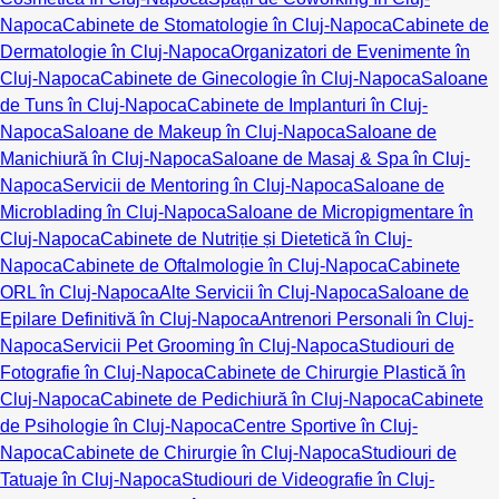
Napoca
Cabinete de Stomatologie în Cluj-Napoca
Cabinete de
Dermatologie în Cluj-Napoca
Organizatori de Evenimente în
Cluj-Napoca
Cabinete de Ginecologie în Cluj-Napoca
Saloane
de Tuns în Cluj-Napoca
Cabinete de Implanturi în Cluj-
Napoca
Saloane de Makeup în Cluj-Napoca
Saloane de
Manichiură în Cluj-Napoca
Saloane de Masaj & Spa în Cluj-
Napoca
Servicii de Mentoring în Cluj-Napoca
Saloane de
Microblading în Cluj-Napoca
Saloane de Micropigmentare în
Cluj-Napoca
Cabinete de Nutriție și Dietetică în Cluj-
Napoca
Cabinete de Oftalmologie în Cluj-Napoca
Cabinete
ORL în Cluj-Napoca
Alte Servicii în Cluj-Napoca
Saloane de
Epilare Definitivă în Cluj-Napoca
Antrenori Personali în Cluj-
Napoca
Servicii Pet Grooming în Cluj-Napoca
Studiouri de
Fotografie în Cluj-Napoca
Cabinete de Chirurgie Plastică în
Cluj-Napoca
Cabinete de Pedichiură în Cluj-Napoca
Cabinete
de Psihologie în Cluj-Napoca
Centre Sportive în Cluj-
Napoca
Cabinete de Chirurgie în Cluj-Napoca
Studiouri de
Tatuaje în Cluj-Napoca
Studiouri de Videografie în Cluj-