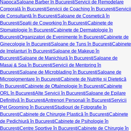
Napoca
Saloane Barber în București
Servicii de Remodelare
Corporală în București
Servicii de Coaching în București
Servicii
de Consultanță în București
Saloane de Cosmetică în
București
Spații de Coworking în București
Cabinete de
Stomatologie în București
Cabinete de Dermatologie în
București
Organizatori de Evenimente în București
Cabinete de
Ginecologie în București
Saloane de Tuns în București
Cabinete
de Implanturi în București
Saloane de Makeup în
București
Saloane de Manichiură în București
Saloane de
Masaj & Spa în București
Servicii de Mentoring în
București
Saloane de Microblading în București
Saloane de
Micropigmentare în București
Cabinete de Nutriție și Dietetică
în București
Cabinete de Oftalmologie în București
Cabinete
ORL în București
Alte Servicii în București
Saloane de Epilare
Definitivă în București
Antrenori Personali în București
Servicii
Pet Grooming în București
Studiouri de Fotografie în
București
Cabinete de Chirurgie Plastică în București
Cabinete
de Pedichiură în București
Cabinete de Psihologie în
București
Centre Sportive în București
Cabinete de Chirurgie în