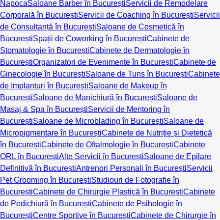
Napoca
Saloane Barber în București
Servicii de Remodelare
Corporală în București
Servicii de Coaching în București
Servicii
de Consultanță în București
Saloane de Cosmetică în
București
Spații de Coworking în București
Cabinete de
Stomatologie în București
Cabinete de Dermatologie în
București
Organizatori de Evenimente în București
Cabinete de
Ginecologie în București
Saloane de Tuns în București
Cabinete
de Implanturi în București
Saloane de Makeup în
București
Saloane de Manichiură în București
Saloane de
Masaj & Spa în București
Servicii de Mentoring în
București
Saloane de Microblading în București
Saloane de
Micropigmentare în București
Cabinete de Nutriție și Dietetică
în București
Cabinete de Oftalmologie în București
Cabinete
ORL în București
Alte Servicii în București
Saloane de Epilare
Definitivă în București
Antrenori Personali în București
Servicii
Pet Grooming în București
Studiouri de Fotografie în
București
Cabinete de Chirurgie Plastică în București
Cabinete
de Pedichiură în București
Cabinete de Psihologie în
București
Centre Sportive în București
Cabinete de Chirurgie în