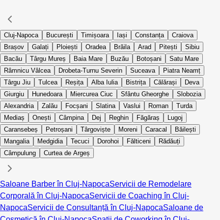
Cluj-Napoca
București
Timișoara
Iași
Constanța
Craiova
Brașov
Galați
Ploiești
Oradea
Brăila
Arad
Pitești
Sibiu
Bacău
Târgu Mureș
Baia Mare
Buzău
Botoșani
Satu Mare
Râmnicu Vâlcea
Drobeta-Turnu Severin
Suceava
Piatra Neamț
Târgu Jiu
Tulcea
Reșița
Alba Iulia
Bistrița
Călărași
Deva
Giurgiu
Hunedoara
Miercurea Ciuc
Sfântu Gheorghe
Slobozia
Alexandria
Zalău
Focșani
Slatina
Vaslui
Roman
Turda
Mediaș
Onești
Câmpina
Dej
Reghin
Făgăraș
Lugoj
Caransebeș
Petroșani
Târgoviște
Moreni
Caracal
Băilești
Mangalia
Medgidia
Tecuci
Dorohoi
Fălticeni
Rădăuți
Câmpulung
Curtea de Argeș
Saloane Barber în Cluj-Napoca
Servicii de Remodelare
Corporală în Cluj-Napoca
Servicii de Coaching în Cluj-
Napoca
Servicii de Consultanță în Cluj-Napoca
Saloane de
Cosmetică în Cluj-Napoca
Spații de Coworking în Cluj-