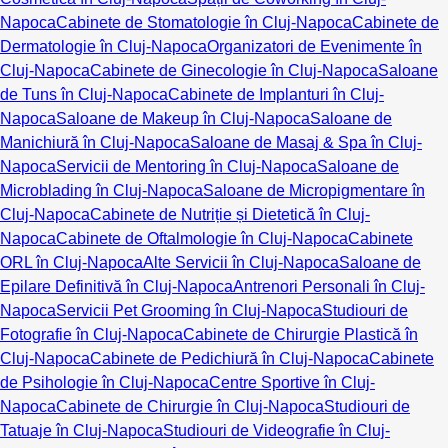
Napoca
Cabinete de Stomatologie în Cluj-Napoca
Cabinete de
Dermatologie în Cluj-Napoca
Organizatori de Evenimente în
Cluj-Napoca
Cabinete de Ginecologie în Cluj-Napoca
Saloane
de Tuns în Cluj-Napoca
Cabinete de Implanturi în Cluj-
Napoca
Saloane de Makeup în Cluj-Napoca
Saloane de
Manichiură în Cluj-Napoca
Saloane de Masaj & Spa în Cluj-
Napoca
Servicii de Mentoring în Cluj-Napoca
Saloane de
Microblading în Cluj-Napoca
Saloane de Micropigmentare în
Cluj-Napoca
Cabinete de Nutriție și Dietetică în Cluj-
Napoca
Cabinete de Oftalmologie în Cluj-Napoca
Cabinete
ORL în Cluj-Napoca
Alte Servicii în Cluj-Napoca
Saloane de
Epilare Definitivă în Cluj-Napoca
Antrenori Personali în Cluj-
Napoca
Servicii Pet Grooming în Cluj-Napoca
Studiouri de
Fotografie în Cluj-Napoca
Cabinete de Chirurgie Plastică în
Cluj-Napoca
Cabinete de Pedichiură în Cluj-Napoca
Cabinete
de Psihologie în Cluj-Napoca
Centre Sportive în Cluj-
Napoca
Cabinete de Chirurgie în Cluj-Napoca
Studiouri de
Tatuaje în Cluj-Napoca
Studiouri de Videografie în Cluj-