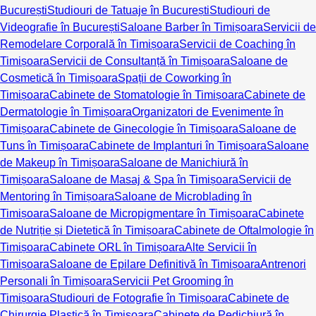
București
Studiouri de Tatuaje în București
Studiouri de
Videografie în București
Saloane Barber în Timișoara
Servicii de
Remodelare Corporală în Timișoara
Servicii de Coaching în
Timișoara
Servicii de Consultanță în Timișoara
Saloane de
Cosmetică în Timișoara
Spații de Coworking în
Timișoara
Cabinete de Stomatologie în Timișoara
Cabinete de
Dermatologie în Timișoara
Organizatori de Evenimente în
Timișoara
Cabinete de Ginecologie în Timișoara
Saloane de
Tuns în Timișoara
Cabinete de Implanturi în Timișoara
Saloane
de Makeup în Timișoara
Saloane de Manichiură în
Timișoara
Saloane de Masaj & Spa în Timișoara
Servicii de
Mentoring în Timișoara
Saloane de Microblading în
Timișoara
Saloane de Micropigmentare în Timișoara
Cabinete
de Nutriție și Dietetică în Timișoara
Cabinete de Oftalmologie în
Timișoara
Cabinete ORL în Timișoara
Alte Servicii în
Timișoara
Saloane de Epilare Definitivă în Timișoara
Antrenori
Personali în Timișoara
Servicii Pet Grooming în
Timișoara
Studiouri de Fotografie în Timișoara
Cabinete de
Chirurgie Plastică în Timișoara
Cabinete de Pedichiură în