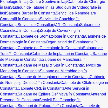
Psihologie în Iași
Centre Sportive în Iași
Cabinete de Chirurgie
în Iași
Studiouri de Tatuaje în Iași
Studiouri de Videografie în
Iași
Saloane Barber în Constanța
Servicii de Remodelare
Corporală în Constanța
Servicii de Coaching în
Constanța
Servicii de Consultanță în Constanța
Saloane de
Cosmetică în Constanța
Spații de Coworking în
Constanța
Cabinete de Stomatologie în Constanța
Cabinete de
Dermatologie în Constanța
Organizatori de Evenimente în
Constanța
Cabinete de Ginecologie în Constanța
Saloane de
Tuns în Constanța
Cabinete de Implanturi în Constanța
Saloane
de Makeup în Constanța
Saloane de Manichiură în
Constanța
Saloane de Masaj & Spa în Constanța
Servicii de
Mentoring în Constanța
Saloane de Microblading în
Constanța
Saloane de Micropigmentare în Constanța
Cabinete
de Nutriție și Dietetică în Constanța
Cabinete de Oftalmologie în
Constanța
Cabinete ORL în Constanța
Alte Servicii în
Constanța
Saloane de Epilare Definitivă în Constanța
Antrenori
Personali în Constanța
Servicii Pet Grooming în
Constanța
Studiouri de Fotografie în Constanța
Cabinete de