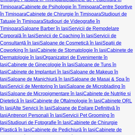
Timișoara
Cabinete de Psihologie în Timișoara
Centre Sportive
în Timișoara
Cabinete de Chirurgie în Timișoara
Studiouri de
Tatuaje în Timișoara
Studiouri de Videografie în
Timișoara
Saloane Barber în Iași
Servicii de Remodelare
Corporală în Iași
Servicii de Coaching în Iași
Servicii de
Consultanță în Iași
Saloane de Cosmetică în Iași
Spații de
Coworking în Iași
Cabinete de Stomatologie în Iași
Cabinete de
Dermatologie în Iași
Organizatori de Evenimente în
Iași
Cabinete de Ginecologie în Iași
Saloane de Tuns în
Iași
Cabinete de Implanturi în Iași
Saloane de Makeup în
Iași
Saloane de Manichiură în Iași
Saloane de Masaj & Spa în
Iași
Servicii de Mentoring în Iași
Saloane de Microblading în
Iași
Saloane de Micropigmentare în Iași
Cabinete de Nutriție și
Dietetică în Iași
Cabinete de Oftalmologie în Iași
Cabinete ORL
în Iași
Alte Servicii în Iași
Saloane de Epilare Definitivă în
Iași
Antrenori Personali în Iași
Servicii Pet Grooming în
Iași
Studiouri de Fotografie în Iași
Cabinete de Chirurgie
Plastică în Iași
Cabinete de Pedichiură în Iași
Cabinete de