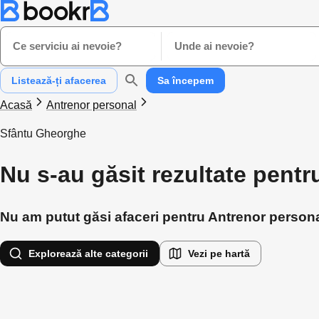
Ce serviciu ai nevoie?
Unde ai nevoie?
Listează-ți afacerea
Sa începem
Acasă
Antrenor personal
Sfântu Gheorghe
Nu s-au găsit rezultate pent
Nu am putut găsi afaceri pentru Antrenor personal
Explorează alte categorii
Vezi pe hartă