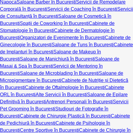
Napoca
Saloane Barber în București
Servicii de Remodelare
Corporală în București
Servicii de Coaching în București
Servicii
de Consultanță în București
Saloane de Cosmetică în
București
Spații de Coworking în București
Cabinete de
Stomatologie în București
Cabinete de Dermatologie în
București
Organizatori de Evenimente în București
Cabinete de
Ginecologie în București
Saloane de Tuns în București
Cabinete
de Implanturi în București
Saloane de Makeup în
București
Saloane de Manichiură în București
Saloane de
Masaj & Spa în București
Servicii de Mentoring în
București
Saloane de Microblading în București
Saloane de
Micropigmentare în București
Cabinete de Nutriție și Dietetică
în București
Cabinete de Oftalmologie în București
Cabinete
ORL în București
Alte Servicii în București
Saloane de Epilare
Definitivă în București
Antrenori Personali în București
Servicii
Pet Grooming în București
Studiouri de Fotografie în
București
Cabinete de Chirurgie Plastică în București
Cabinete
de Pedichiură în București
Cabinete de Psihologie în
București
Centre Sportive în București
Cabinete de Chirurgie în