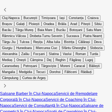
Cluj-Napoca
București
Timișoara
Iași
Constanța
Craiova
Brașov
Galați
Ploiești
Oradea
Brăila
Arad
Pitești
Sibiu
Bacău
Târgu Mureș
Baia Mare
Buzău
Botoșani
Satu Mare
Râmnicu Vâlcea
Drobeta-Turnu Severin
Suceava
Piatra Neamț
Târgu Jiu
Tulcea
Reșița
Alba Iulia
Bistrița
Călărași
Deva
Giurgiu
Hunedoara
Miercurea Ciuc
Sfântu Gheorghe
Slobozia
Alexandria
Zalău
Focșani
Slatina
Vaslui
Roman
Turda
Mediaș
Onești
Câmpina
Dej
Reghin
Făgăraș
Lugoj
Caransebeș
Petroșani
Târgoviște
Moreni
Caracal
Băilești
Mangalia
Medgidia
Tecuci
Dorohoi
Fălticeni
Rădăuți
Câmpulung
Curtea de Argeș
Saloane Barber în Cluj-Napoca
Servicii de Remodelare
Corporală în Cluj-Napoca
Servicii de Coaching în Cluj-
Napoca
Servicii de Consultanță în Cluj-Napoca
Saloane de
Cosmetică în Cluj-Napoca
Spații de Coworking în Cluj-