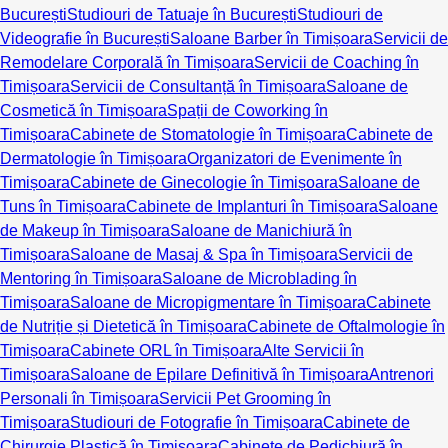
București
Studiouri de Tatuaje în București
Studiouri de
Videografie în București
Saloane Barber în Timișoara
Servicii de
Remodelare Corporală în Timișoara
Servicii de Coaching în
Timișoara
Servicii de Consultanță în Timișoara
Saloane de
Cosmetică în Timișoara
Spații de Coworking în
Timișoara
Cabinete de Stomatologie în Timișoara
Cabinete de
Dermatologie în Timișoara
Organizatori de Evenimente în
Timișoara
Cabinete de Ginecologie în Timișoara
Saloane de
Tuns în Timișoara
Cabinete de Implanturi în Timișoara
Saloane
de Makeup în Timișoara
Saloane de Manichiură în
Timișoara
Saloane de Masaj & Spa în Timișoara
Servicii de
Mentoring în Timișoara
Saloane de Microblading în
Timișoara
Saloane de Micropigmentare în Timișoara
Cabinete
de Nutriție și Dietetică în Timișoara
Cabinete de Oftalmologie în
Timișoara
Cabinete ORL în Timișoara
Alte Servicii în
Timișoara
Saloane de Epilare Definitivă în Timișoara
Antrenori
Personali în Timișoara
Servicii Pet Grooming în
Timișoara
Studiouri de Fotografie în Timișoara
Cabinete de
Chirurgie Plastică în Timișoara
Cabinete de Pedichiură în