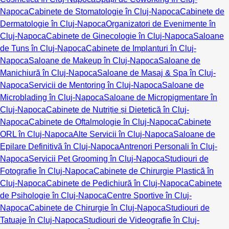
Napoca
Cabinete de Stomatologie în Cluj-Napoca
Cabinete de
Dermatologie în Cluj-Napoca
Organizatori de Evenimente în
Cluj-Napoca
Cabinete de Ginecologie în Cluj-Napoca
Saloane
de Tuns în Cluj-Napoca
Cabinete de Implanturi în Cluj-
Napoca
Saloane de Makeup în Cluj-Napoca
Saloane de
Manichiură în Cluj-Napoca
Saloane de Masaj & Spa în Cluj-
Napoca
Servicii de Mentoring în Cluj-Napoca
Saloane de
Microblading în Cluj-Napoca
Saloane de Micropigmentare în
Cluj-Napoca
Cabinete de Nutriție și Dietetică în Cluj-
Napoca
Cabinete de Oftalmologie în Cluj-Napoca
Cabinete
ORL în Cluj-Napoca
Alte Servicii în Cluj-Napoca
Saloane de
Epilare Definitivă în Cluj-Napoca
Antrenori Personali în Cluj-
Napoca
Servicii Pet Grooming în Cluj-Napoca
Studiouri de
Fotografie în Cluj-Napoca
Cabinete de Chirurgie Plastică în
Cluj-Napoca
Cabinete de Pedichiură în Cluj-Napoca
Cabinete
de Psihologie în Cluj-Napoca
Centre Sportive în Cluj-
Napoca
Cabinete de Chirurgie în Cluj-Napoca
Studiouri de
Tatuaje în Cluj-Napoca
Studiouri de Videografie în Cluj-