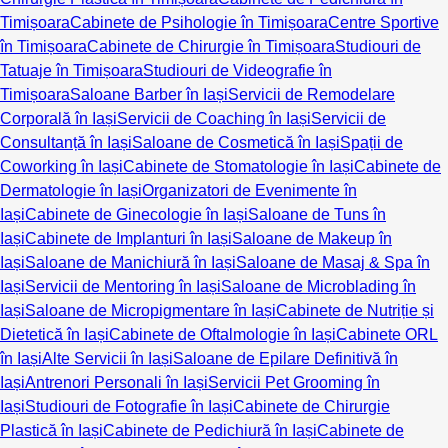
Timișoara
Cabinete de Psihologie în Timișoara
Centre Sportive
în Timișoara
Cabinete de Chirurgie în Timișoara
Studiouri de
Tatuaje în Timișoara
Studiouri de Videografie în
Timișoara
Saloane Barber în Iași
Servicii de Remodelare
Corporală în Iași
Servicii de Coaching în Iași
Servicii de
Consultanță în Iași
Saloane de Cosmetică în Iași
Spații de
Coworking în Iași
Cabinete de Stomatologie în Iași
Cabinete de
Dermatologie în Iași
Organizatori de Evenimente în
Iași
Cabinete de Ginecologie în Iași
Saloane de Tuns în
Iași
Cabinete de Implanturi în Iași
Saloane de Makeup în
Iași
Saloane de Manichiură în Iași
Saloane de Masaj & Spa în
Iași
Servicii de Mentoring în Iași
Saloane de Microblading în
Iași
Saloane de Micropigmentare în Iași
Cabinete de Nutriție și
Dietetică în Iași
Cabinete de Oftalmologie în Iași
Cabinete ORL
în Iași
Alte Servicii în Iași
Saloane de Epilare Definitivă în
Iași
Antrenori Personali în Iași
Servicii Pet Grooming în
Iași
Studiouri de Fotografie în Iași
Cabinete de Chirurgie
Plastică în Iași
Cabinete de Pedichiură în Iași
Cabinete de