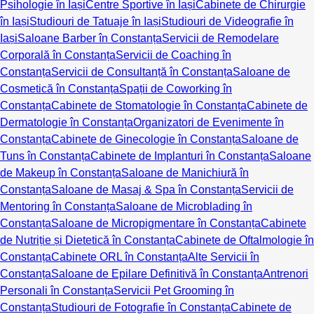
Psihologie în Iași
Centre Sportive în Iași
Cabinete de Chirurgie
în Iași
Studiouri de Tatuaje în Iași
Studiouri de Videografie în
Iași
Saloane Barber în Constanța
Servicii de Remodelare
Corporală în Constanța
Servicii de Coaching în
Constanța
Servicii de Consultanță în Constanța
Saloane de
Cosmetică în Constanța
Spații de Coworking în
Constanța
Cabinete de Stomatologie în Constanța
Cabinete de
Dermatologie în Constanța
Organizatori de Evenimente în
Constanța
Cabinete de Ginecologie în Constanța
Saloane de
Tuns în Constanța
Cabinete de Implanturi în Constanța
Saloane
de Makeup în Constanța
Saloane de Manichiură în
Constanța
Saloane de Masaj & Spa în Constanța
Servicii de
Mentoring în Constanța
Saloane de Microblading în
Constanța
Saloane de Micropigmentare în Constanța
Cabinete
de Nutriție și Dietetică în Constanța
Cabinete de Oftalmologie în
Constanța
Cabinete ORL în Constanța
Alte Servicii în
Constanța
Saloane de Epilare Definitivă în Constanța
Antrenori
Personali în Constanța
Servicii Pet Grooming în
Constanța
Studiouri de Fotografie în Constanța
Cabinete de