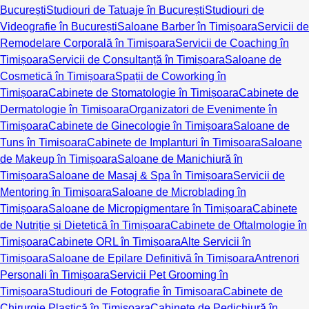
București
Studiouri de Tatuaje în București
Studiouri de
Videografie în București
Saloane Barber în Timișoara
Servicii de
Remodelare Corporală în Timișoara
Servicii de Coaching în
Timișoara
Servicii de Consultanță în Timișoara
Saloane de
Cosmetică în Timișoara
Spații de Coworking în
Timișoara
Cabinete de Stomatologie în Timișoara
Cabinete de
Dermatologie în Timișoara
Organizatori de Evenimente în
Timișoara
Cabinete de Ginecologie în Timișoara
Saloane de
Tuns în Timișoara
Cabinete de Implanturi în Timișoara
Saloane
de Makeup în Timișoara
Saloane de Manichiură în
Timișoara
Saloane de Masaj & Spa în Timișoara
Servicii de
Mentoring în Timișoara
Saloane de Microblading în
Timișoara
Saloane de Micropigmentare în Timișoara
Cabinete
de Nutriție și Dietetică în Timișoara
Cabinete de Oftalmologie în
Timișoara
Cabinete ORL în Timișoara
Alte Servicii în
Timișoara
Saloane de Epilare Definitivă în Timișoara
Antrenori
Personali în Timișoara
Servicii Pet Grooming în
Timișoara
Studiouri de Fotografie în Timișoara
Cabinete de
Chirurgie Plastică în Timișoara
Cabinete de Pedichiură în