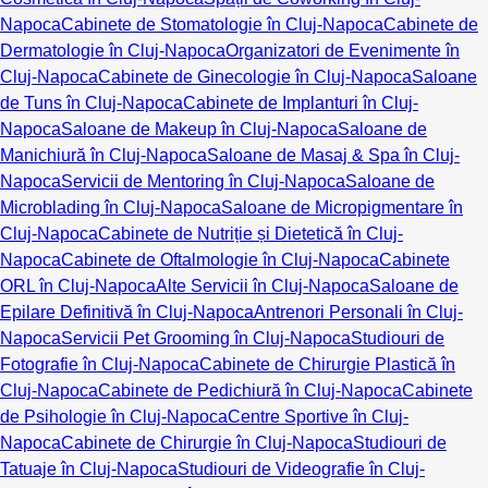
Napoca
Cabinete de Stomatologie în Cluj-Napoca
Cabinete de
Dermatologie în Cluj-Napoca
Organizatori de Evenimente în
Cluj-Napoca
Cabinete de Ginecologie în Cluj-Napoca
Saloane
de Tuns în Cluj-Napoca
Cabinete de Implanturi în Cluj-
Napoca
Saloane de Makeup în Cluj-Napoca
Saloane de
Manichiură în Cluj-Napoca
Saloane de Masaj & Spa în Cluj-
Napoca
Servicii de Mentoring în Cluj-Napoca
Saloane de
Microblading în Cluj-Napoca
Saloane de Micropigmentare în
Cluj-Napoca
Cabinete de Nutriție și Dietetică în Cluj-
Napoca
Cabinete de Oftalmologie în Cluj-Napoca
Cabinete
ORL în Cluj-Napoca
Alte Servicii în Cluj-Napoca
Saloane de
Epilare Definitivă în Cluj-Napoca
Antrenori Personali în Cluj-
Napoca
Servicii Pet Grooming în Cluj-Napoca
Studiouri de
Fotografie în Cluj-Napoca
Cabinete de Chirurgie Plastică în
Cluj-Napoca
Cabinete de Pedichiură în Cluj-Napoca
Cabinete
de Psihologie în Cluj-Napoca
Centre Sportive în Cluj-
Napoca
Cabinete de Chirurgie în Cluj-Napoca
Studiouri de
Tatuaje în Cluj-Napoca
Studiouri de Videografie în Cluj-