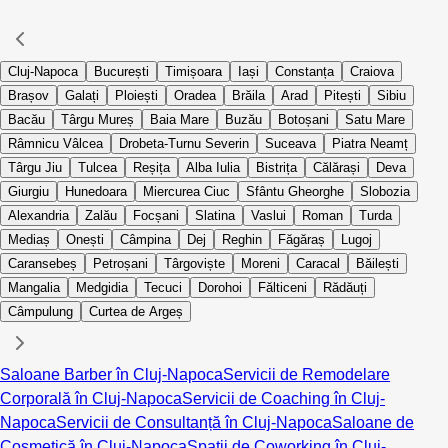
Cluj-Napoca
București
Timișoara
Iași
Constanța
Craiova
Brașov
Galați
Ploiești
Oradea
Brăila
Arad
Pitești
Sibiu
Bacău
Târgu Mureș
Baia Mare
Buzău
Botoșani
Satu Mare
Râmnicu Vâlcea
Drobeta-Turnu Severin
Suceava
Piatra Neamț
Târgu Jiu
Tulcea
Reșița
Alba Iulia
Bistrița
Călărași
Deva
Giurgiu
Hunedoara
Miercurea Ciuc
Sfântu Gheorghe
Slobozia
Alexandria
Zalău
Focșani
Slatina
Vaslui
Roman
Turda
Mediaș
Onești
Câmpina
Dej
Reghin
Făgăraș
Lugoj
Caransebeș
Petroșani
Târgoviște
Moreni
Caracal
Băilești
Mangalia
Medgidia
Tecuci
Dorohoi
Fălticeni
Rădăuți
Câmpulung
Curtea de Argeș
Saloane Barber în Cluj-Napoca
Servicii de Remodelare
Corporală în Cluj-Napoca
Servicii de Coaching în Cluj-
Napoca
Servicii de Consultanță în Cluj-Napoca
Saloane de
Cosmetică în Cluj-Napoca
Spații de Coworking în Cluj-