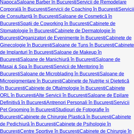
Napoca
Saloane Barber în București
Servicii de Remodelare
Corporală în București
Servicii de Coaching în București
Servicii
de Consultanță în București
Saloane de Cosmetică în
București
Spații de Coworking în București
Cabinete de
Stomatologie în București
Cabinete de Dermatologie în
București
Organizatori de Evenimente în București
Cabinete de
Ginecologie în București
Saloane de Tuns în București
Cabinete
de Implanturi în București
Saloane de Makeup în
București
Saloane de Manichiură în București
Saloane de
Masaj & Spa în București
Servicii de Mentoring în
București
Saloane de Microblading în București
Saloane de
Micropigmentare în București
Cabinete de Nutriție și Dietetică
în București
Cabinete de Oftalmologie în București
Cabinete
ORL în București
Alte Servicii în București
Saloane de Epilare
Definitivă în București
Antrenori Personali în București
Servicii
Pet Grooming în București
Studiouri de Fotografie în
București
Cabinete de Chirurgie Plastică în București
Cabinete
de Pedichiură în București
Cabinete de Psihologie în
București
Centre Sportive în București
Cabinete de Chirurgie în