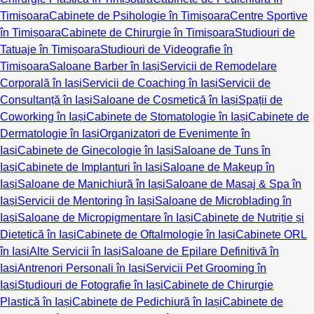
Timișoara
Cabinete de Psihologie în Timișoara
Centre Sportive
în Timișoara
Cabinete de Chirurgie în Timișoara
Studiouri de
Tatuaje în Timișoara
Studiouri de Videografie în
Timișoara
Saloane Barber în Iași
Servicii de Remodelare
Corporală în Iași
Servicii de Coaching în Iași
Servicii de
Consultanță în Iași
Saloane de Cosmetică în Iași
Spații de
Coworking în Iași
Cabinete de Stomatologie în Iași
Cabinete de
Dermatologie în Iași
Organizatori de Evenimente în
Iași
Cabinete de Ginecologie în Iași
Saloane de Tuns în
Iași
Cabinete de Implanturi în Iași
Saloane de Makeup în
Iași
Saloane de Manichiură în Iași
Saloane de Masaj & Spa în
Iași
Servicii de Mentoring în Iași
Saloane de Microblading în
Iași
Saloane de Micropigmentare în Iași
Cabinete de Nutriție și
Dietetică în Iași
Cabinete de Oftalmologie în Iași
Cabinete ORL
în Iași
Alte Servicii în Iași
Saloane de Epilare Definitivă în
Iași
Antrenori Personali în Iași
Servicii Pet Grooming în
Iași
Studiouri de Fotografie în Iași
Cabinete de Chirurgie
Plastică în Iași
Cabinete de Pedichiură în Iași
Cabinete de