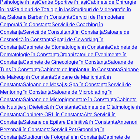
Psihologie în Iași
Centre Sportive în Iași
Cabinete de Chirurgie
în Iași
Studiouri de Tatuaje în Iași
Studiouri de Videografie în
Iași
Saloane Barber în Constanța
Servicii de Remodelare
Corporală în Constanța
Servicii de Coaching în
Constanța
Servicii de Consultanță în Constanța
Saloane de
Cosmetică în Constanța
Spații de Coworking în
Constanța
Cabinete de Stomatologie în Constanța
Cabinete de
Dermatologie în Constanța
Organizatori de Evenimente în
Constanța
Cabinete de Ginecologie în Constanța
Saloane de
Tuns în Constanța
Cabinete de Implanturi în Constanța
Saloane
de Makeup în Constanța
Saloane de Manichiură în
Constanța
Saloane de Masaj & Spa în Constanța
Servicii de
Mentoring în Constanța
Saloane de Microblading în
Constanța
Saloane de Micropigmentare în Constanța
Cabinete
de Nutriție și Dietetică în Constanța
Cabinete de Oftalmologie în
Constanța
Cabinete ORL în Constanța
Alte Servicii în
Constanța
Saloane de Epilare Definitivă în Constanța
Antrenori
Personali în Constanța
Servicii Pet Grooming în
Constanța
Studiouri de Fotografie în Constanța
Cabinete de