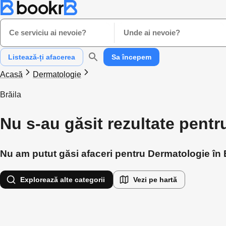
Ce serviciu ai nevoie?
Unde ai nevoie?
Listează-ți afacerea
Sa începem
Acasă
Dermatologie
Brăila
Nu s-au găsit rezultate pentr
Nu am putut găsi afaceri pentru Dermatologie în Br
Explorează alte categorii
Vezi pe hartă