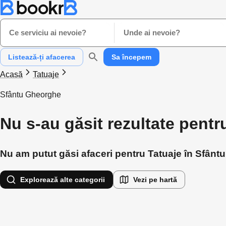
Ce serviciu ai nevoie?
Unde ai nevoie?
Listează-ți afacerea
Sa începem
Acasă
Tatuaje
Sfântu Gheorghe
Nu s-au găsit rezultate pent
Nu am putut găsi afaceri pentru Tatuaje în Sfântu
Explorează alte categorii
Vezi pe hartă