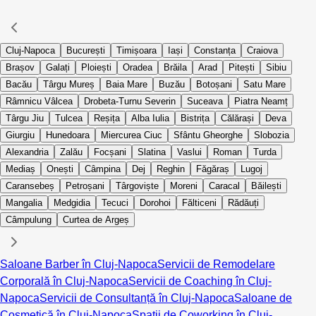
Cluj-Napoca
București
Timișoara
Iași
Constanța
Craiova
Brașov
Galați
Ploiești
Oradea
Brăila
Arad
Pitești
Sibiu
Bacău
Târgu Mureș
Baia Mare
Buzău
Botoșani
Satu Mare
Râmnicu Vâlcea
Drobeta-Turnu Severin
Suceava
Piatra Neamț
Târgu Jiu
Tulcea
Reșița
Alba Iulia
Bistrița
Călărași
Deva
Giurgiu
Hunedoara
Miercurea Ciuc
Sfântu Gheorghe
Slobozia
Alexandria
Zalău
Focșani
Slatina
Vaslui
Roman
Turda
Mediaș
Onești
Câmpina
Dej
Reghin
Făgăraș
Lugoj
Caransebeș
Petroșani
Târgoviște
Moreni
Caracal
Băilești
Mangalia
Medgidia
Tecuci
Dorohoi
Fălticeni
Rădăuți
Câmpulung
Curtea de Argeș
Saloane Barber în Cluj-Napoca
Servicii de Remodelare
Corporală în Cluj-Napoca
Servicii de Coaching în Cluj-
Napoca
Servicii de Consultanță în Cluj-Napoca
Saloane de
Cosmetică în Cluj-Napoca
Spații de Coworking în Cluj-