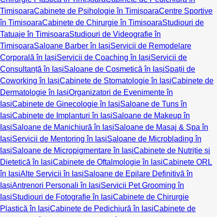
Timișoara
Cabinete de Psihologie în Timișoara
Centre Sportive
în Timișoara
Cabinete de Chirurgie în Timișoara
Studiouri de
Tatuaje în Timișoara
Studiouri de Videografie în
Timișoara
Saloane Barber în Iași
Servicii de Remodelare
Corporală în Iași
Servicii de Coaching în Iași
Servicii de
Consultanță în Iași
Saloane de Cosmetică în Iași
Spații de
Coworking în Iași
Cabinete de Stomatologie în Iași
Cabinete de
Dermatologie în Iași
Organizatori de Evenimente în
Iași
Cabinete de Ginecologie în Iași
Saloane de Tuns în
Iași
Cabinete de Implanturi în Iași
Saloane de Makeup în
Iași
Saloane de Manichiură în Iași
Saloane de Masaj & Spa în
Iași
Servicii de Mentoring în Iași
Saloane de Microblading în
Iași
Saloane de Micropigmentare în Iași
Cabinete de Nutriție și
Dietetică în Iași
Cabinete de Oftalmologie în Iași
Cabinete ORL
în Iași
Alte Servicii în Iași
Saloane de Epilare Definitivă în
Iași
Antrenori Personali în Iași
Servicii Pet Grooming în
Iași
Studiouri de Fotografie în Iași
Cabinete de Chirurgie
Plastică în Iași
Cabinete de Pedichiură în Iași
Cabinete de