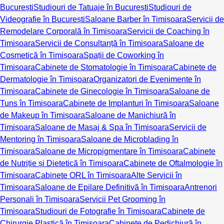
București
Studiouri de Tatuaje în București
Studiouri de
Videografie în București
Saloane Barber în Timișoara
Servicii de
Remodelare Corporală în Timișoara
Servicii de Coaching în
Timișoara
Servicii de Consultanță în Timișoara
Saloane de
Cosmetică în Timișoara
Spații de Coworking în
Timișoara
Cabinete de Stomatologie în Timișoara
Cabinete de
Dermatologie în Timișoara
Organizatori de Evenimente în
Timișoara
Cabinete de Ginecologie în Timișoara
Saloane de
Tuns în Timișoara
Cabinete de Implanturi în Timișoara
Saloane
de Makeup în Timișoara
Saloane de Manichiură în
Timișoara
Saloane de Masaj & Spa în Timișoara
Servicii de
Mentoring în Timișoara
Saloane de Microblading în
Timișoara
Saloane de Micropigmentare în Timișoara
Cabinete
de Nutriție și Dietetică în Timișoara
Cabinete de Oftalmologie în
Timișoara
Cabinete ORL în Timișoara
Alte Servicii în
Timișoara
Saloane de Epilare Definitivă în Timișoara
Antrenori
Personali în Timișoara
Servicii Pet Grooming în
Timișoara
Studiouri de Fotografie în Timișoara
Cabinete de
Chirurgie Plastică în Timișoara
Cabinete de Pedichiură în