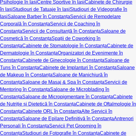
Psihologie în Iași
Centre Sportive în Iași
Cabinete de Chirurgie
în Iași
Studiouri de Tatuaje în Iași
Studiouri de Videografie în
Iași
Saloane Barber în Constanța
Servicii de Remodelare
Corporală în Constanța
Servicii de Coaching în
Constanța
Servicii de Consultanță în Constanța
Saloane de
Cosmetică în Constanța
Spații de Coworking în
Constanța
Cabinete de Stomatologie în Constanța
Cabinete de
Dermatologie în Constanța
Organizatori de Evenimente în
Constanța
Cabinete de Ginecologie în Constanța
Saloane de
Tuns în Constanța
Cabinete de Implanturi în Constanța
Saloane
de Makeup în Constanța
Saloane de Manichiură în
Constanța
Saloane de Masaj & Spa în Constanța
Servicii de
Mentoring în Constanța
Saloane de Microblading în
Constanța
Saloane de Micropigmentare în Constanța
Cabinete
de Nutriție și Dietetică în Constanța
Cabinete de Oftalmologie în
Constanța
Cabinete ORL în Constanța
Alte Servicii în
Constanța
Saloane de Epilare Definitivă în Constanța
Antrenori
Personali în Constanța
Servicii Pet Grooming în
Constanța
Studiouri de Fotografie în Constanța
Cabinete de