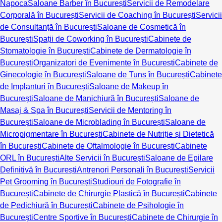
Napoca
Saloane Barber în București
Servicii de Remodelare
Corporală în București
Servicii de Coaching în București
Servicii
de Consultanță în București
Saloane de Cosmetică în
București
Spații de Coworking în București
Cabinete de
Stomatologie în București
Cabinete de Dermatologie în
București
Organizatori de Evenimente în București
Cabinete de
Ginecologie în București
Saloane de Tuns în București
Cabinete
de Implanturi în București
Saloane de Makeup în
București
Saloane de Manichiură în București
Saloane de
Masaj & Spa în București
Servicii de Mentoring în
București
Saloane de Microblading în București
Saloane de
Micropigmentare în București
Cabinete de Nutriție și Dietetică
în București
Cabinete de Oftalmologie în București
Cabinete
ORL în București
Alte Servicii în București
Saloane de Epilare
Definitivă în București
Antrenori Personali în București
Servicii
Pet Grooming în București
Studiouri de Fotografie în
București
Cabinete de Chirurgie Plastică în București
Cabinete
de Pedichiură în București
Cabinete de Psihologie în
București
Centre Sportive în București
Cabinete de Chirurgie în