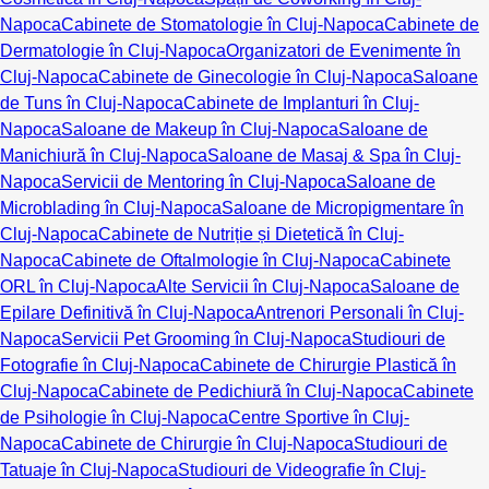
Napoca
Cabinete de Stomatologie în Cluj-Napoca
Cabinete de
Dermatologie în Cluj-Napoca
Organizatori de Evenimente în
Cluj-Napoca
Cabinete de Ginecologie în Cluj-Napoca
Saloane
de Tuns în Cluj-Napoca
Cabinete de Implanturi în Cluj-
Napoca
Saloane de Makeup în Cluj-Napoca
Saloane de
Manichiură în Cluj-Napoca
Saloane de Masaj & Spa în Cluj-
Napoca
Servicii de Mentoring în Cluj-Napoca
Saloane de
Microblading în Cluj-Napoca
Saloane de Micropigmentare în
Cluj-Napoca
Cabinete de Nutriție și Dietetică în Cluj-
Napoca
Cabinete de Oftalmologie în Cluj-Napoca
Cabinete
ORL în Cluj-Napoca
Alte Servicii în Cluj-Napoca
Saloane de
Epilare Definitivă în Cluj-Napoca
Antrenori Personali în Cluj-
Napoca
Servicii Pet Grooming în Cluj-Napoca
Studiouri de
Fotografie în Cluj-Napoca
Cabinete de Chirurgie Plastică în
Cluj-Napoca
Cabinete de Pedichiură în Cluj-Napoca
Cabinete
de Psihologie în Cluj-Napoca
Centre Sportive în Cluj-
Napoca
Cabinete de Chirurgie în Cluj-Napoca
Studiouri de
Tatuaje în Cluj-Napoca
Studiouri de Videografie în Cluj-