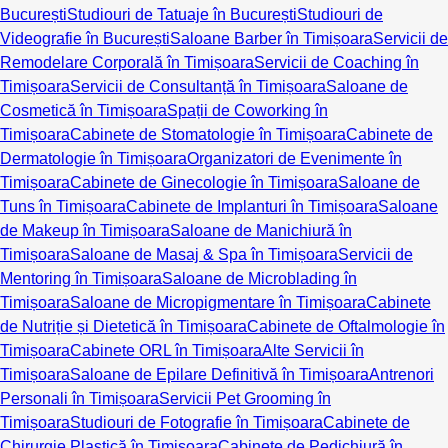
București
Studiouri de Tatuaje în București
Studiouri de
Videografie în București
Saloane Barber în Timișoara
Servicii de
Remodelare Corporală în Timișoara
Servicii de Coaching în
Timișoara
Servicii de Consultanță în Timișoara
Saloane de
Cosmetică în Timișoara
Spații de Coworking în
Timișoara
Cabinete de Stomatologie în Timișoara
Cabinete de
Dermatologie în Timișoara
Organizatori de Evenimente în
Timișoara
Cabinete de Ginecologie în Timișoara
Saloane de
Tuns în Timișoara
Cabinete de Implanturi în Timișoara
Saloane
de Makeup în Timișoara
Saloane de Manichiură în
Timișoara
Saloane de Masaj & Spa în Timișoara
Servicii de
Mentoring în Timișoara
Saloane de Microblading în
Timișoara
Saloane de Micropigmentare în Timișoara
Cabinete
de Nutriție și Dietetică în Timișoara
Cabinete de Oftalmologie în
Timișoara
Cabinete ORL în Timișoara
Alte Servicii în
Timișoara
Saloane de Epilare Definitivă în Timișoara
Antrenori
Personali în Timișoara
Servicii Pet Grooming în
Timișoara
Studiouri de Fotografie în Timișoara
Cabinete de
Chirurgie Plastică în Timișoara
Cabinete de Pedichiură în