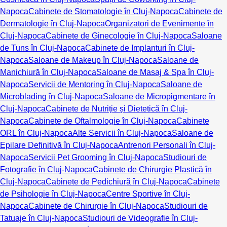
Napoca
Cabinete de Stomatologie în Cluj-Napoca
Cabinete de
Dermatologie în Cluj-Napoca
Organizatori de Evenimente în
Cluj-Napoca
Cabinete de Ginecologie în Cluj-Napoca
Saloane
de Tuns în Cluj-Napoca
Cabinete de Implanturi în Cluj-
Napoca
Saloane de Makeup în Cluj-Napoca
Saloane de
Manichiură în Cluj-Napoca
Saloane de Masaj & Spa în Cluj-
Napoca
Servicii de Mentoring în Cluj-Napoca
Saloane de
Microblading în Cluj-Napoca
Saloane de Micropigmentare în
Cluj-Napoca
Cabinete de Nutriție și Dietetică în Cluj-
Napoca
Cabinete de Oftalmologie în Cluj-Napoca
Cabinete
ORL în Cluj-Napoca
Alte Servicii în Cluj-Napoca
Saloane de
Epilare Definitivă în Cluj-Napoca
Antrenori Personali în Cluj-
Napoca
Servicii Pet Grooming în Cluj-Napoca
Studiouri de
Fotografie în Cluj-Napoca
Cabinete de Chirurgie Plastică în
Cluj-Napoca
Cabinete de Pedichiură în Cluj-Napoca
Cabinete
de Psihologie în Cluj-Napoca
Centre Sportive în Cluj-
Napoca
Cabinete de Chirurgie în Cluj-Napoca
Studiouri de
Tatuaje în Cluj-Napoca
Studiouri de Videografie în Cluj-