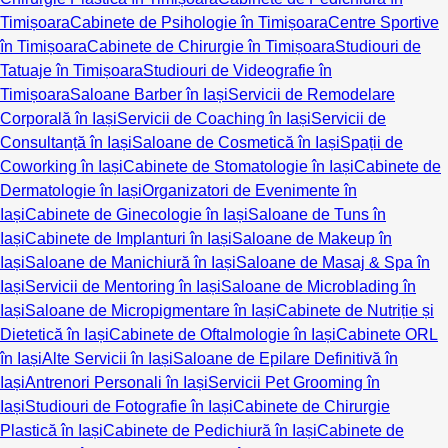
Timișoara
Cabinete de Psihologie în Timișoara
Centre Sportive
în Timișoara
Cabinete de Chirurgie în Timișoara
Studiouri de
Tatuaje în Timișoara
Studiouri de Videografie în
Timișoara
Saloane Barber în Iași
Servicii de Remodelare
Corporală în Iași
Servicii de Coaching în Iași
Servicii de
Consultanță în Iași
Saloane de Cosmetică în Iași
Spații de
Coworking în Iași
Cabinete de Stomatologie în Iași
Cabinete de
Dermatologie în Iași
Organizatori de Evenimente în
Iași
Cabinete de Ginecologie în Iași
Saloane de Tuns în
Iași
Cabinete de Implanturi în Iași
Saloane de Makeup în
Iași
Saloane de Manichiură în Iași
Saloane de Masaj & Spa în
Iași
Servicii de Mentoring în Iași
Saloane de Microblading în
Iași
Saloane de Micropigmentare în Iași
Cabinete de Nutriție și
Dietetică în Iași
Cabinete de Oftalmologie în Iași
Cabinete ORL
în Iași
Alte Servicii în Iași
Saloane de Epilare Definitivă în
Iași
Antrenori Personali în Iași
Servicii Pet Grooming în
Iași
Studiouri de Fotografie în Iași
Cabinete de Chirurgie
Plastică în Iași
Cabinete de Pedichiură în Iași
Cabinete de