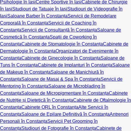
Psihologie în Iași
Centre Sportive în Iași
Cabinete de Chirurgie
în Iași
Studiouri de Tatuaje în Iași
Studiouri de Videografie în
Iași
Saloane Barber în Constanța
Servicii de Remodelare
Corporală în Constanța
Servicii de Coaching în
Constanța
Servicii de Consultanță în Constanța
Saloane de
Cosmetică în Constanța
Spații de Coworking în
Constanța
Cabinete de Stomatologie în Constanța
Cabinete de
Dermatologie în Constanța
Organizatori de Evenimente în
Constanța
Cabinete de Ginecologie în Constanța
Saloane de
Tuns în Constanța
Cabinete de Implanturi în Constanța
Saloane
de Makeup în Constanța
Saloane de Manichiură în
Constanța
Saloane de Masaj & Spa în Constanța
Servicii de
Mentoring în Constanța
Saloane de Microblading în
Constanța
Saloane de Micropigmentare în Constanța
Cabinete
de Nutriție și Dietetică în Constanța
Cabinete de Oftalmologie în
Constanța
Cabinete ORL în Constanța
Alte Servicii în
Constanța
Saloane de Epilare Definitivă în Constanța
Antrenori
Personali în Constanța
Servicii Pet Grooming în
Constanța
Studiouri de Fotografie în Constanța
Cabinete de