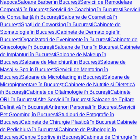
Napoca
Saloane Barber în București
Servicii de Remodelare
Corporală în București
Servicii de Coaching în București
Servicii
de Consultanță în București
Saloane de Cosmetică în
București
Spații de Coworking în București
Cabinete de
Stomatologie în București
Cabinete de Dermatologie în
București
Organizatori de Evenimente în București
Cabinete de
Ginecologie în București
Saloane de Tuns în București
Cabinete
de Implanturi în București
Saloane de Makeup în
București
Saloane de Manichiură în București
Saloane de
Masaj & Spa în București
Servicii de Mentoring în
București
Saloane de Microblading în București
Saloane de
Micropigmentare în București
Cabinete de Nutriție și Dietetică
în București
Cabinete de Oftalmologie în București
Cabinete
ORL în București
Alte Servicii în București
Saloane de Epilare
Definitivă în București
Antrenori Personali în București
Servicii
Pet Grooming în București
Studiouri de Fotografie în
București
Cabinete de Chirurgie Plastică în București
Cabinete
de Pedichiură în București
Cabinete de Psihologie în
București
Centre Sportive în București
Cabinete de Chirurgie în