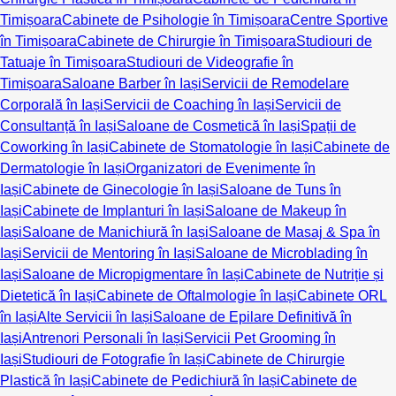
Timișoara
Cabinete de Psihologie în Timișoara
Centre Sportive
în Timișoara
Cabinete de Chirurgie în Timișoara
Studiouri de
Tatuaje în Timișoara
Studiouri de Videografie în
Timișoara
Saloane Barber în Iași
Servicii de Remodelare
Corporală în Iași
Servicii de Coaching în Iași
Servicii de
Consultanță în Iași
Saloane de Cosmetică în Iași
Spații de
Coworking în Iași
Cabinete de Stomatologie în Iași
Cabinete de
Dermatologie în Iași
Organizatori de Evenimente în
Iași
Cabinete de Ginecologie în Iași
Saloane de Tuns în
Iași
Cabinete de Implanturi în Iași
Saloane de Makeup în
Iași
Saloane de Manichiură în Iași
Saloane de Masaj & Spa în
Iași
Servicii de Mentoring în Iași
Saloane de Microblading în
Iași
Saloane de Micropigmentare în Iași
Cabinete de Nutriție și
Dietetică în Iași
Cabinete de Oftalmologie în Iași
Cabinete ORL
în Iași
Alte Servicii în Iași
Saloane de Epilare Definitivă în
Iași
Antrenori Personali în Iași
Servicii Pet Grooming în
Iași
Studiouri de Fotografie în Iași
Cabinete de Chirurgie
Plastică în Iași
Cabinete de Pedichiură în Iași
Cabinete de