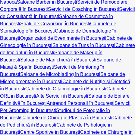
Napoca
Saloane Barber în București
Servicii de Remodelare
Corporală în București
Servicii de Coaching în București
Servicii
de Consultanță în București
Saloane de Cosmetică în
București
Spații de Coworking în București
Cabinete de
Stomatologie în București
Cabinete de Dermatologie în
București
Organizatori de Evenimente în București
Cabinete de
Ginecologie în București
Saloane de Tuns în București
Cabinete
de Implanturi în București
Saloane de Makeup în
București
Saloane de Manichiură în București
Saloane de
Masaj & Spa în București
Servicii de Mentoring în
București
Saloane de Microblading în București
Saloane de
Micropigmentare în București
Cabinete de Nutriție și Dietetică
în București
Cabinete de Oftalmologie în București
Cabinete
ORL în București
Alte Servicii în București
Saloane de Epilare
Definitivă în București
Antrenori Personali în București
Servicii
Pet Grooming în București
Studiouri de Fotografie în
București
Cabinete de Chirurgie Plastică în București
Cabinete
de Pedichiură în București
Cabinete de Psihologie în
București
Centre Sportive în București
Cabinete de Chirurgie în