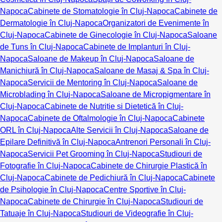
Napoca
Cabinete de Stomatologie în Cluj-Napoca
Cabinete de
Dermatologie în Cluj-Napoca
Organizatori de Evenimente în
Cluj-Napoca
Cabinete de Ginecologie în Cluj-Napoca
Saloane
de Tuns în Cluj-Napoca
Cabinete de Implanturi în Cluj-
Napoca
Saloane de Makeup în Cluj-Napoca
Saloane de
Manichiură în Cluj-Napoca
Saloane de Masaj & Spa în Cluj-
Napoca
Servicii de Mentoring în Cluj-Napoca
Saloane de
Microblading în Cluj-Napoca
Saloane de Micropigmentare în
Cluj-Napoca
Cabinete de Nutriție și Dietetică în Cluj-
Napoca
Cabinete de Oftalmologie în Cluj-Napoca
Cabinete
ORL în Cluj-Napoca
Alte Servicii în Cluj-Napoca
Saloane de
Epilare Definitivă în Cluj-Napoca
Antrenori Personali în Cluj-
Napoca
Servicii Pet Grooming în Cluj-Napoca
Studiouri de
Fotografie în Cluj-Napoca
Cabinete de Chirurgie Plastică în
Cluj-Napoca
Cabinete de Pedichiură în Cluj-Napoca
Cabinete
de Psihologie în Cluj-Napoca
Centre Sportive în Cluj-
Napoca
Cabinete de Chirurgie în Cluj-Napoca
Studiouri de
Tatuaje în Cluj-Napoca
Studiouri de Videografie în Cluj-