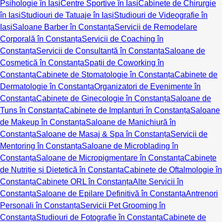
Psihologie în Iași
Centre Sportive în Iași
Cabinete de Chirurgie
în Iași
Studiouri de Tatuaje în Iași
Studiouri de Videografie în
Iași
Saloane Barber în Constanța
Servicii de Remodelare
Corporală în Constanța
Servicii de Coaching în
Constanța
Servicii de Consultanță în Constanța
Saloane de
Cosmetică în Constanța
Spații de Coworking în
Constanța
Cabinete de Stomatologie în Constanța
Cabinete de
Dermatologie în Constanța
Organizatori de Evenimente în
Constanța
Cabinete de Ginecologie în Constanța
Saloane de
Tuns în Constanța
Cabinete de Implanturi în Constanța
Saloane
de Makeup în Constanța
Saloane de Manichiură în
Constanța
Saloane de Masaj & Spa în Constanța
Servicii de
Mentoring în Constanța
Saloane de Microblading în
Constanța
Saloane de Micropigmentare în Constanța
Cabinete
de Nutriție și Dietetică în Constanța
Cabinete de Oftalmologie în
Constanța
Cabinete ORL în Constanța
Alte Servicii în
Constanța
Saloane de Epilare Definitivă în Constanța
Antrenori
Personali în Constanța
Servicii Pet Grooming în
Constanța
Studiouri de Fotografie în Constanța
Cabinete de