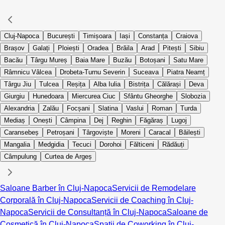
Cluj-Napoca
București
Timișoara
Iași
Constanța
Craiova
Brașov
Galați
Ploiești
Oradea
Brăila
Arad
Pitești
Sibiu
Bacău
Târgu Mureș
Baia Mare
Buzău
Botoșani
Satu Mare
Râmnicu Vâlcea
Drobeta-Turnu Severin
Suceava
Piatra Neamț
Târgu Jiu
Tulcea
Reșița
Alba Iulia
Bistrița
Călărași
Deva
Giurgiu
Hunedoara
Miercurea Ciuc
Sfântu Gheorghe
Slobozia
Alexandria
Zalău
Focșani
Slatina
Vaslui
Roman
Turda
Mediaș
Onești
Câmpina
Dej
Reghin
Făgăraș
Lugoj
Caransebeș
Petroșani
Târgoviște
Moreni
Caracal
Băilești
Mangalia
Medgidia
Tecuci
Dorohoi
Fălticeni
Rădăuți
Câmpulung
Curtea de Argeș
Saloane Barber în Cluj-Napoca
Servicii de Remodelare
Corporală în Cluj-Napoca
Servicii de Coaching în Cluj-
Napoca
Servicii de Consultanță în Cluj-Napoca
Saloane de
Cosmetică în Cluj-Napoca
Spații de Coworking în Cluj-