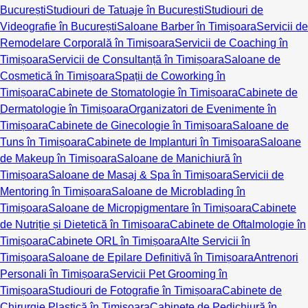
București
Studiouri de Tatuaje în București
Studiouri de
Videografie în București
Saloane Barber în Timișoara
Servicii de
Remodelare Corporală în Timișoara
Servicii de Coaching în
Timișoara
Servicii de Consultanță în Timișoara
Saloane de
Cosmetică în Timișoara
Spații de Coworking în
Timișoara
Cabinete de Stomatologie în Timișoara
Cabinete de
Dermatologie în Timișoara
Organizatori de Evenimente în
Timișoara
Cabinete de Ginecologie în Timișoara
Saloane de
Tuns în Timișoara
Cabinete de Implanturi în Timișoara
Saloane
de Makeup în Timișoara
Saloane de Manichiură în
Timișoara
Saloane de Masaj & Spa în Timișoara
Servicii de
Mentoring în Timișoara
Saloane de Microblading în
Timișoara
Saloane de Micropigmentare în Timișoara
Cabinete
de Nutriție și Dietetică în Timișoara
Cabinete de Oftalmologie în
Timișoara
Cabinete ORL în Timișoara
Alte Servicii în
Timișoara
Saloane de Epilare Definitivă în Timișoara
Antrenori
Personali în Timișoara
Servicii Pet Grooming în
Timișoara
Studiouri de Fotografie în Timișoara
Cabinete de
Chirurgie Plastică în Timișoara
Cabinete de Pedichiură în