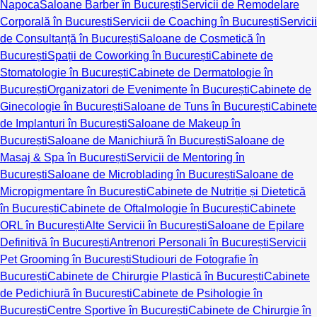
Napoca
Saloane Barber în București
Servicii de Remodelare
Corporală în București
Servicii de Coaching în București
Servicii
de Consultanță în București
Saloane de Cosmetică în
București
Spații de Coworking în București
Cabinete de
Stomatologie în București
Cabinete de Dermatologie în
București
Organizatori de Evenimente în București
Cabinete de
Ginecologie în București
Saloane de Tuns în București
Cabinete
de Implanturi în București
Saloane de Makeup în
București
Saloane de Manichiură în București
Saloane de
Masaj & Spa în București
Servicii de Mentoring în
București
Saloane de Microblading în București
Saloane de
Micropigmentare în București
Cabinete de Nutriție și Dietetică
în București
Cabinete de Oftalmologie în București
Cabinete
ORL în București
Alte Servicii în București
Saloane de Epilare
Definitivă în București
Antrenori Personali în București
Servicii
Pet Grooming în București
Studiouri de Fotografie în
București
Cabinete de Chirurgie Plastică în București
Cabinete
de Pedichiură în București
Cabinete de Psihologie în
București
Centre Sportive în București
Cabinete de Chirurgie în