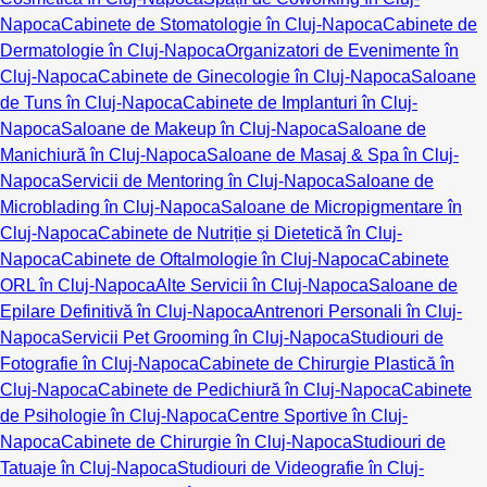
Napoca
Cabinete de Stomatologie în Cluj-Napoca
Cabinete de
Dermatologie în Cluj-Napoca
Organizatori de Evenimente în
Cluj-Napoca
Cabinete de Ginecologie în Cluj-Napoca
Saloane
de Tuns în Cluj-Napoca
Cabinete de Implanturi în Cluj-
Napoca
Saloane de Makeup în Cluj-Napoca
Saloane de
Manichiură în Cluj-Napoca
Saloane de Masaj & Spa în Cluj-
Napoca
Servicii de Mentoring în Cluj-Napoca
Saloane de
Microblading în Cluj-Napoca
Saloane de Micropigmentare în
Cluj-Napoca
Cabinete de Nutriție și Dietetică în Cluj-
Napoca
Cabinete de Oftalmologie în Cluj-Napoca
Cabinete
ORL în Cluj-Napoca
Alte Servicii în Cluj-Napoca
Saloane de
Epilare Definitivă în Cluj-Napoca
Antrenori Personali în Cluj-
Napoca
Servicii Pet Grooming în Cluj-Napoca
Studiouri de
Fotografie în Cluj-Napoca
Cabinete de Chirurgie Plastică în
Cluj-Napoca
Cabinete de Pedichiură în Cluj-Napoca
Cabinete
de Psihologie în Cluj-Napoca
Centre Sportive în Cluj-
Napoca
Cabinete de Chirurgie în Cluj-Napoca
Studiouri de
Tatuaje în Cluj-Napoca
Studiouri de Videografie în Cluj-