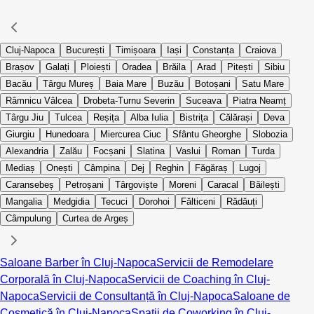
Cluj-Napoca
București
Timișoara
Iași
Constanța
Craiova
Brașov
Galați
Ploiești
Oradea
Brăila
Arad
Pitești
Sibiu
Bacău
Târgu Mureș
Baia Mare
Buzău
Botoșani
Satu Mare
Râmnicu Vâlcea
Drobeta-Turnu Severin
Suceava
Piatra Neamț
Târgu Jiu
Tulcea
Reșița
Alba Iulia
Bistrița
Călărași
Deva
Giurgiu
Hunedoara
Miercurea Ciuc
Sfântu Gheorghe
Slobozia
Alexandria
Zalău
Focșani
Slatina
Vaslui
Roman
Turda
Mediaș
Onești
Câmpina
Dej
Reghin
Făgăraș
Lugoj
Caransebeș
Petroșani
Târgoviște
Moreni
Caracal
Băilești
Mangalia
Medgidia
Tecuci
Dorohoi
Fălticeni
Rădăuți
Câmpulung
Curtea de Argeș
Saloane Barber în Cluj-Napoca
Servicii de Remodelare
Corporală în Cluj-Napoca
Servicii de Coaching în Cluj-
Napoca
Servicii de Consultanță în Cluj-Napoca
Saloane de
Cosmetică în Cluj-Napoca
Spații de Coworking în Cluj-