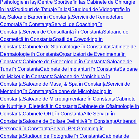
Psihologie în Iași
Centre Sportive în Iași
Cabinete de Chirurgie
în Iași
Studiouri de Tatuaje în Iași
Studiouri de Videografie în
Iași
Saloane Barber în Constanța
Servicii de Remodelare
Corporală în Constanța
Servicii de Coaching în
Constanța
Servicii de Consultanță în Constanța
Saloane de
Cosmetică în Constanța
Spații de Coworking în
Constanța
Cabinete de Stomatologie în Constanța
Cabinete de
Dermatologie în Constanța
Organizatori de Evenimente în
Constanța
Cabinete de Ginecologie în Constanța
Saloane de
Tuns în Constanța
Cabinete de Implanturi în Constanța
Saloane
de Makeup în Constanța
Saloane de Manichiură în
Constanța
Saloane de Masaj & Spa în Constanța
Servicii de
Mentoring în Constanța
Saloane de Microblading în
Constanța
Saloane de Micropigmentare în Constanța
Cabinete
de Nutriție și Dietetică în Constanța
Cabinete de Oftalmologie în
Constanța
Cabinete ORL în Constanța
Alte Servicii în
Constanța
Saloane de Epilare Definitivă în Constanța
Antrenori
Personali în Constanța
Servicii Pet Grooming în
Constanța
Studiouri de Fotografie în Constanța
Cabinete de