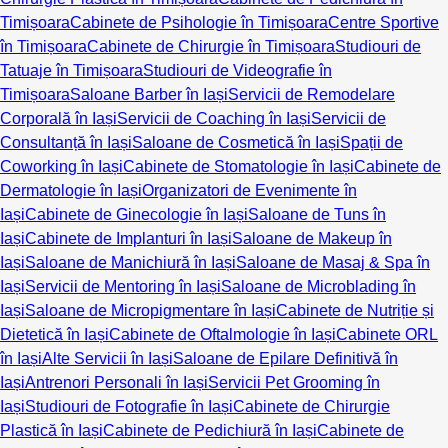
Timișoara
Cabinete de Psihologie în Timișoara
Centre Sportive
în Timișoara
Cabinete de Chirurgie în Timișoara
Studiouri de
Tatuaje în Timișoara
Studiouri de Videografie în
Timișoara
Saloane Barber în Iași
Servicii de Remodelare
Corporală în Iași
Servicii de Coaching în Iași
Servicii de
Consultanță în Iași
Saloane de Cosmetică în Iași
Spații de
Coworking în Iași
Cabinete de Stomatologie în Iași
Cabinete de
Dermatologie în Iași
Organizatori de Evenimente în
Iași
Cabinete de Ginecologie în Iași
Saloane de Tuns în
Iași
Cabinete de Implanturi în Iași
Saloane de Makeup în
Iași
Saloane de Manichiură în Iași
Saloane de Masaj & Spa în
Iași
Servicii de Mentoring în Iași
Saloane de Microblading în
Iași
Saloane de Micropigmentare în Iași
Cabinete de Nutriție și
Dietetică în Iași
Cabinete de Oftalmologie în Iași
Cabinete ORL
în Iași
Alte Servicii în Iași
Saloane de Epilare Definitivă în
Iași
Antrenori Personali în Iași
Servicii Pet Grooming în
Iași
Studiouri de Fotografie în Iași
Cabinete de Chirurgie
Plastică în Iași
Cabinete de Pedichiură în Iași
Cabinete de