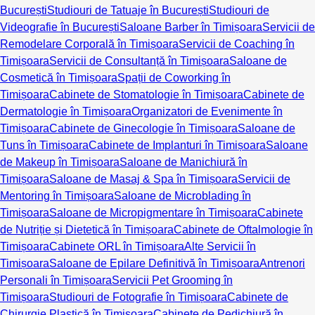
București
Studiouri de Tatuaje în București
Studiouri de
Videografie în București
Saloane Barber în Timișoara
Servicii de
Remodelare Corporală în Timișoara
Servicii de Coaching în
Timișoara
Servicii de Consultanță în Timișoara
Saloane de
Cosmetică în Timișoara
Spații de Coworking în
Timișoara
Cabinete de Stomatologie în Timișoara
Cabinete de
Dermatologie în Timișoara
Organizatori de Evenimente în
Timișoara
Cabinete de Ginecologie în Timișoara
Saloane de
Tuns în Timișoara
Cabinete de Implanturi în Timișoara
Saloane
de Makeup în Timișoara
Saloane de Manichiură în
Timișoara
Saloane de Masaj & Spa în Timișoara
Servicii de
Mentoring în Timișoara
Saloane de Microblading în
Timișoara
Saloane de Micropigmentare în Timișoara
Cabinete
de Nutriție și Dietetică în Timișoara
Cabinete de Oftalmologie în
Timișoara
Cabinete ORL în Timișoara
Alte Servicii în
Timișoara
Saloane de Epilare Definitivă în Timișoara
Antrenori
Personali în Timișoara
Servicii Pet Grooming în
Timișoara
Studiouri de Fotografie în Timișoara
Cabinete de
Chirurgie Plastică în Timișoara
Cabinete de Pedichiură în