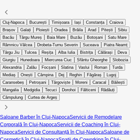
Cluj-Napoca
București
Timișoara
Iași
Constanța
Craiova
Brașov
Galați
Ploiești
Oradea
Brăila
Arad
Pitești
Sibiu
Bacău
Târgu Mureș
Baia Mare
Buzău
Botoșani
Satu Mare
Râmnicu Vâlcea
Drobeta-Turnu Severin
Suceava
Piatra Neamț
Târgu Jiu
Tulcea
Reșița
Alba Iulia
Bistrița
Călărași
Deva
Giurgiu
Hunedoara
Miercurea Ciuc
Sfântu Gheorghe
Slobozia
Alexandria
Zalău
Focșani
Slatina
Vaslui
Roman
Turda
Mediaș
Onești
Câmpina
Dej
Reghin
Făgăraș
Lugoj
Caransebeș
Petroșani
Târgoviște
Moreni
Caracal
Băilești
Mangalia
Medgidia
Tecuci
Dorohoi
Fălticeni
Rădăuți
Câmpulung
Curtea de Argeș
Saloane Barber în Cluj-Napoca
Servicii de Remodelare
Corporală în Cluj-Napoca
Servicii de Coaching în Cluj-
Napoca
Servicii de Consultanță în Cluj-Napoca
Saloane de
Cosmetică în Cluj-Napoca
Spații de Coworking în Cluj-