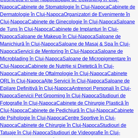
Napoca
Cabinete de Stomatologie în Cluj-Napoca
Cabinete de
Dermatologie în Cluj-Napoca
Organizatori de Evenimente în
Cluj-Napoca
Cabinete de Ginecologie în Cluj-Napoca
Saloane
de Tuns în Cluj-Napoca
Cabinete de Implanturi în Cluj-
Napoca
Saloane de Makeup în Cluj-Napoca
Saloane de
Manichiură în Cluj-Napoca
Saloane de Masaj & Spa în Cluj-
Napoca
Servicii de Mentoring în Cluj-Napoca
Saloane de
Microblading în Cluj-Napoca
Saloane de Micropigmentare în
Cluj-Napoca
Cabinete de Nutriție și Dietetică în Cluj-
Napoca
Cabinete de Oftalmologie în Cluj-Napoca
Cabinete
ORL în Cluj-Napoca
Alte Servicii în Cluj-Napoca
Saloane de
Epilare Definitivă în Cluj-Napoca
Antrenori Personali în Cluj-
Napoca
Servicii Pet Grooming în Cluj-Napoca
Studiouri de
Fotografie în Cluj-Napoca
Cabinete de Chirurgie Plastică în
Cluj-Napoca
Cabinete de Pedichiură în Cluj-Napoca
Cabinete
de Psihologie în Cluj-Napoca
Centre Sportive în Cluj-
Napoca
Cabinete de Chirurgie în Cluj-Napoca
Studiouri de
Tatuaje în Cluj-Napoca
Studiouri de Videografie în Cluj-