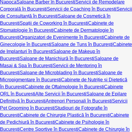
Napoca
Saloane Barber în București
Servicii de Remodelare
Corporală în București
Servicii de Coaching în București
Servicii
de Consultanță în București
Saloane de Cosmetică în
București
Spații de Coworking în București
Cabinete de
Stomatologie în București
Cabinete de Dermatologie în
București
Organizatori de Evenimente în București
Cabinete de
Ginecologie în București
Saloane de Tuns în București
Cabinete
de Implanturi în București
Saloane de Makeup în
București
Saloane de Manichiură în București
Saloane de
Masaj & Spa în București
Servicii de Mentoring în
București
Saloane de Microblading în București
Saloane de
Micropigmentare în București
Cabinete de Nutriție și Dietetică
în București
Cabinete de Oftalmologie în București
Cabinete
ORL în București
Alte Servicii în București
Saloane de Epilare
Definitivă în București
Antrenori Personali în București
Servicii
Pet Grooming în București
Studiouri de Fotografie în
București
Cabinete de Chirurgie Plastică în București
Cabinete
de Pedichiură în București
Cabinete de Psihologie în
București
Centre Sportive în București
Cabinete de Chirurgie în