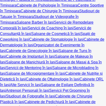
Timișoara
Cabinete de Psihologie în Timișoara
Centre Sportive
în Timișoara
Cabinete de Chirurgie în Timișoara
Studiouri de
Tatuaje în Timișoara
Studiouri de Videografie în
Timișoara
Saloane Barber în Iași
Servicii de Remodelare
Corporală în Iași
Servicii de Coaching în Iași
Servicii de
Consultanță în Iași
Saloane de Cosmetică în Iași
Spații de
Coworking în Iași
Cabinete de Stomatologie în Iași
Cabinete de
Dermatologie în Iași
Organizatori de Evenimente în
Iași
Cabinete de Ginecologie în Iași
Saloane de Tuns în
Iași
Cabinete de Implanturi în Iași
Saloane de Makeup în
Iași
Saloane de Manichiură în Iași
Saloane de Masaj & Spa în
Iași
Servicii de Mentoring în Iași
Saloane de Microblading în
Iași
Saloane de Micropigmentare în Iași
Cabinete de Nutriție și
Dietetică în Iași
Cabinete de Oftalmologie în Iași
Cabinete ORL
în Iași
Alte Servicii în Iași
Saloane de Epilare Definitivă în
Iași
Antrenori Personali în Iași
Servicii Pet Grooming în
Iași
Studiouri de Fotografie în Iași
Cabinete de Chirurgie
Plastică în Iași
Cabinete de Pedichiură în Iași
Cabinete de