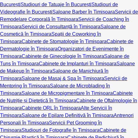
București
Studiouri de Tatuaje în București
Studiouri de
Videografie în București
Saloane Barber în Timișoara
Servicii de
Remodelare Corporală în Timișoara
Servicii de Coaching în
Timișoara
Servicii de Consultanță în Timișoara
Saloane de
Cosmetică în Timișoara
Spații de Coworking în
Timișoara
Cabinete de Stomatologie în Timișoara
Cabinete de
Dermatologie în Timișoara
Organizatori de Evenimente în
Timișoara
Cabinete de Ginecologie în Timișoara
Saloane de
Tuns în Timișoara
Cabinete de Implanturi în Timișoara
Saloane
de Makeup în Timișoara
Saloane de Manichiură în
Timișoara
Saloane de Masaj & Spa în Timișoara
Servicii de
Mentoring în Timișoara
Saloane de Microblading în
Timișoara
Saloane de Micropigmentare în Timișoara
Cabinete
de Nutriție și Dietetică în Timișoara
Cabinete de Oftalmologie în
Timișoara
Cabinete ORL în Timișoara
Alte Servicii în
Timișoara
Saloane de Epilare Definitivă în Timișoara
Antrenori
Personali în Timișoara
Servicii Pet Grooming în
Timișoara
Studiouri de Fotografie în Timișoara
Cabinete de
Chirurgie Plastică în Timișoara
Cabinete de Pedichiură în