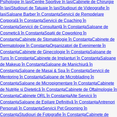
Psihologie în Iași
Centre Sportive în Iași
Cabinete de Chirurgie
în Iași
Studiouri de Tatuaje în Iași
Studiouri de Videografie în
Iași
Saloane Barber în Constanța
Servicii de Remodelare
Corporală în Constanța
Servicii de Coaching în
Constanța
Servicii de Consultanță în Constanța
Saloane de
Cosmetică în Constanța
Spații de Coworking în
Constanța
Cabinete de Stomatologie în Constanța
Cabinete de
Dermatologie în Constanța
Organizatori de Evenimente în
Constanța
Cabinete de Ginecologie în Constanța
Saloane de
Tuns în Constanța
Cabinete de Implanturi în Constanța
Saloane
de Makeup în Constanța
Saloane de Manichiură în
Constanța
Saloane de Masaj & Spa în Constanța
Servicii de
Mentoring în Constanța
Saloane de Microblading în
Constanța
Saloane de Micropigmentare în Constanța
Cabinete
de Nutriție și Dietetică în Constanța
Cabinete de Oftalmologie în
Constanța
Cabinete ORL în Constanța
Alte Servicii în
Constanța
Saloane de Epilare Definitivă în Constanța
Antrenori
Personali în Constanța
Servicii Pet Grooming în
Constanța
Studiouri de Fotografie în Constanța
Cabinete de