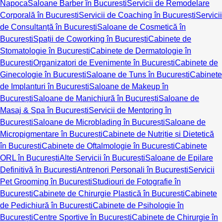
Napoca
Saloane Barber în București
Servicii de Remodelare
Corporală în București
Servicii de Coaching în București
Servicii
de Consultanță în București
Saloane de Cosmetică în
București
Spații de Coworking în București
Cabinete de
Stomatologie în București
Cabinete de Dermatologie în
București
Organizatori de Evenimente în București
Cabinete de
Ginecologie în București
Saloane de Tuns în București
Cabinete
de Implanturi în București
Saloane de Makeup în
București
Saloane de Manichiură în București
Saloane de
Masaj & Spa în București
Servicii de Mentoring în
București
Saloane de Microblading în București
Saloane de
Micropigmentare în București
Cabinete de Nutriție și Dietetică
în București
Cabinete de Oftalmologie în București
Cabinete
ORL în București
Alte Servicii în București
Saloane de Epilare
Definitivă în București
Antrenori Personali în București
Servicii
Pet Grooming în București
Studiouri de Fotografie în
București
Cabinete de Chirurgie Plastică în București
Cabinete
de Pedichiură în București
Cabinete de Psihologie în
București
Centre Sportive în București
Cabinete de Chirurgie în