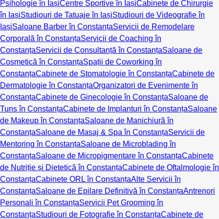
Psihologie în Iași
Centre Sportive în Iași
Cabinete de Chirurgie
în Iași
Studiouri de Tatuaje în Iași
Studiouri de Videografie în
Iași
Saloane Barber în Constanța
Servicii de Remodelare
Corporală în Constanța
Servicii de Coaching în
Constanța
Servicii de Consultanță în Constanța
Saloane de
Cosmetică în Constanța
Spații de Coworking în
Constanța
Cabinete de Stomatologie în Constanța
Cabinete de
Dermatologie în Constanța
Organizatori de Evenimente în
Constanța
Cabinete de Ginecologie în Constanța
Saloane de
Tuns în Constanța
Cabinete de Implanturi în Constanța
Saloane
de Makeup în Constanța
Saloane de Manichiură în
Constanța
Saloane de Masaj & Spa în Constanța
Servicii de
Mentoring în Constanța
Saloane de Microblading în
Constanța
Saloane de Micropigmentare în Constanța
Cabinete
de Nutriție și Dietetică în Constanța
Cabinete de Oftalmologie în
Constanța
Cabinete ORL în Constanța
Alte Servicii în
Constanța
Saloane de Epilare Definitivă în Constanța
Antrenori
Personali în Constanța
Servicii Pet Grooming în
Constanța
Studiouri de Fotografie în Constanța
Cabinete de