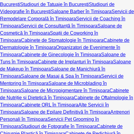
București
Studiouri de Tatuaje în București
Studiouri de
Videografie în București
Saloane Barber în Timișoara
Servicii de
Remodelare Corporală în Timișoara
Servicii de Coaching în
Timișoara
Servicii de Consultanță în Timișoara
Saloane de
Cosmetică în Timișoara
Spații de Coworking în
Timișoara
Cabinete de Stomatologie în Timișoara
Cabinete de
Dermatologie în Timișoara
Organizatori de Evenimente în
Timișoara
Cabinete de Ginecologie în Timișoara
Saloane de
Tuns în Timișoara
Cabinete de Implanturi în Timișoara
Saloane
de Makeup în Timișoara
Saloane de Manichiură în
Timișoara
Saloane de Masaj & Spa în Timișoara
Servicii de
Mentoring în Timișoara
Saloane de Microblading în
Timișoara
Saloane de Micropigmentare în Timișoara
Cabinete
de Nutriție și Dietetică în Timișoara
Cabinete de Oftalmologie în
Timișoara
Cabinete ORL în Timișoara
Alte Servicii în
Timișoara
Saloane de Epilare Definitivă în Timișoara
Antrenori
Personali în Timișoara
Servicii Pet Grooming în
Timișoara
Studiouri de Fotografie în Timișoara
Cabinete de
Chirurgie Plastică în Timișoara
Cabinete de Pedichiură în