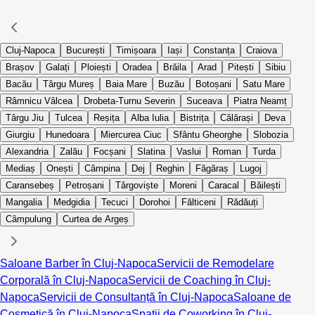
Cluj-Napoca
București
Timișoara
Iași
Constanța
Craiova
Brașov
Galați
Ploiești
Oradea
Brăila
Arad
Pitești
Sibiu
Bacău
Târgu Mureș
Baia Mare
Buzău
Botoșani
Satu Mare
Râmnicu Vâlcea
Drobeta-Turnu Severin
Suceava
Piatra Neamț
Târgu Jiu
Tulcea
Reșița
Alba Iulia
Bistrița
Călărași
Deva
Giurgiu
Hunedoara
Miercurea Ciuc
Sfântu Gheorghe
Slobozia
Alexandria
Zalău
Focșani
Slatina
Vaslui
Roman
Turda
Mediaș
Onești
Câmpina
Dej
Reghin
Făgăraș
Lugoj
Caransebeș
Petroșani
Târgoviște
Moreni
Caracal
Băilești
Mangalia
Medgidia
Tecuci
Dorohoi
Fălticeni
Rădăuți
Câmpulung
Curtea de Argeș
Saloane Barber în Cluj-Napoca
Servicii de Remodelare
Corporală în Cluj-Napoca
Servicii de Coaching în Cluj-
Napoca
Servicii de Consultanță în Cluj-Napoca
Saloane de
Cosmetică în Cluj-Napoca
Spații de Coworking în Cluj-