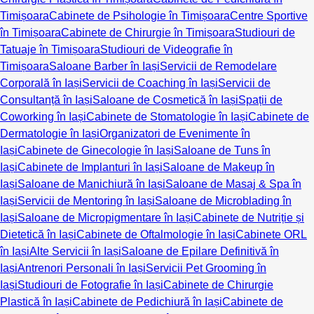
Timișoara
Cabinete de Psihologie în Timișoara
Centre Sportive
în Timișoara
Cabinete de Chirurgie în Timișoara
Studiouri de
Tatuaje în Timișoara
Studiouri de Videografie în
Timișoara
Saloane Barber în Iași
Servicii de Remodelare
Corporală în Iași
Servicii de Coaching în Iași
Servicii de
Consultanță în Iași
Saloane de Cosmetică în Iași
Spații de
Coworking în Iași
Cabinete de Stomatologie în Iași
Cabinete de
Dermatologie în Iași
Organizatori de Evenimente în
Iași
Cabinete de Ginecologie în Iași
Saloane de Tuns în
Iași
Cabinete de Implanturi în Iași
Saloane de Makeup în
Iași
Saloane de Manichiură în Iași
Saloane de Masaj & Spa în
Iași
Servicii de Mentoring în Iași
Saloane de Microblading în
Iași
Saloane de Micropigmentare în Iași
Cabinete de Nutriție și
Dietetică în Iași
Cabinete de Oftalmologie în Iași
Cabinete ORL
în Iași
Alte Servicii în Iași
Saloane de Epilare Definitivă în
Iași
Antrenori Personali în Iași
Servicii Pet Grooming în
Iași
Studiouri de Fotografie în Iași
Cabinete de Chirurgie
Plastică în Iași
Cabinete de Pedichiură în Iași
Cabinete de