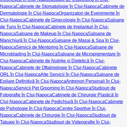
Napoca
Cabinete de Stomatologie în Cluj-Napoca
Cabinete de
Dermatologie în Cluj-Napoca
Organizatori de Evenimente în
Cluj-Napoca
Cabinete de Ginecologie în Cluj-Napoca
Saloane
de Tuns în Cluj-Napoca
Cabinete de Implanturi în Cluj-
Napoca
Saloane de Makeup în Cluj-Napoca
Saloane de
Manichiură în Cluj-Napoca
Saloane de Masaj & Spa în Cluj-
Napoca
Servicii de Mentoring în Cluj-Napoca
Saloane de
Microblading în Cluj-Napoca
Saloane de Micropigmentare în
Cluj-Napoca
Cabinete de Nutriție și Dietetică în Cluj-
Napoca
Cabinete de Oftalmologie în Cluj-Napoca
Cabinete
ORL în Cluj-Napoca
Alte Servicii în Cluj-Napoca
Saloane de
Epilare Definitivă în Cluj-Napoca
Antrenori Personali în Cluj-
Napoca
Servicii Pet Grooming în Cluj-Napoca
Studiouri de
Fotografie în Cluj-Napoca
Cabinete de Chirurgie Plastică în
Cluj-Napoca
Cabinete de Pedichiură în Cluj-Napoca
Cabinete
de Psihologie în Cluj-Napoca
Centre Sportive în Cluj-
Napoca
Cabinete de Chirurgie în Cluj-Napoca
Studiouri de
Tatuaje în Cluj-Napoca
Studiouri de Videografie în Cluj-