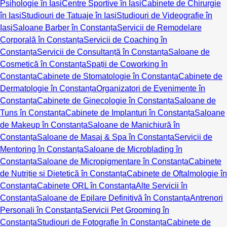
Psihologie în Iași
Centre Sportive în Iași
Cabinete de Chirurgie
în Iași
Studiouri de Tatuaje în Iași
Studiouri de Videografie în
Iași
Saloane Barber în Constanța
Servicii de Remodelare
Corporală în Constanța
Servicii de Coaching în
Constanța
Servicii de Consultanță în Constanța
Saloane de
Cosmetică în Constanța
Spații de Coworking în
Constanța
Cabinete de Stomatologie în Constanța
Cabinete de
Dermatologie în Constanța
Organizatori de Evenimente în
Constanța
Cabinete de Ginecologie în Constanța
Saloane de
Tuns în Constanța
Cabinete de Implanturi în Constanța
Saloane
de Makeup în Constanța
Saloane de Manichiură în
Constanța
Saloane de Masaj & Spa în Constanța
Servicii de
Mentoring în Constanța
Saloane de Microblading în
Constanța
Saloane de Micropigmentare în Constanța
Cabinete
de Nutriție și Dietetică în Constanța
Cabinete de Oftalmologie în
Constanța
Cabinete ORL în Constanța
Alte Servicii în
Constanța
Saloane de Epilare Definitivă în Constanța
Antrenori
Personali în Constanța
Servicii Pet Grooming în
Constanța
Studiouri de Fotografie în Constanța
Cabinete de