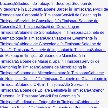
București
Studiouri de Tatuaje în București
Studiouri de
Videografie în București
Saloane Barber în Timișoara
Servicii de
Remodelare Corporală în Timișoara
Servicii de Coaching în
Timișoara
Servicii de Consultanță în Timișoara
Saloane de
Cosmetică în Timișoara
Spații de Coworking în
Timișoara
Cabinete de Stomatologie în Timișoara
Cabinete de
Dermatologie în Timișoara
Organizatori de Evenimente în
Timișoara
Cabinete de Ginecologie în Timișoara
Saloane de
Tuns în Timișoara
Cabinete de Implanturi în Timișoara
Saloane
de Makeup în Timișoara
Saloane de Manichiură în
Timișoara
Saloane de Masaj & Spa în Timișoara
Servicii de
Mentoring în Timișoara
Saloane de Microblading în
Timișoara
Saloane de Micropigmentare în Timișoara
Cabinete
de Nutriție și Dietetică în Timișoara
Cabinete de Oftalmologie în
Timișoara
Cabinete ORL în Timișoara
Alte Servicii în
Timișoara
Saloane de Epilare Definitivă în Timișoara
Antrenori
Personali în Timișoara
Servicii Pet Grooming în
Timișoara
Studiouri de Fotografie în Timișoara
Cabinete de
Chirurgie Plastică în Timișoara
Cabinete de Pedichiură în