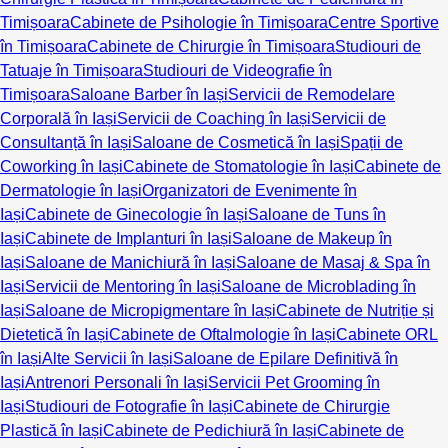
Timișoara
Cabinete de Psihologie în Timișoara
Centre Sportive
în Timișoara
Cabinete de Chirurgie în Timișoara
Studiouri de
Tatuaje în Timișoara
Studiouri de Videografie în
Timișoara
Saloane Barber în Iași
Servicii de Remodelare
Corporală în Iași
Servicii de Coaching în Iași
Servicii de
Consultanță în Iași
Saloane de Cosmetică în Iași
Spații de
Coworking în Iași
Cabinete de Stomatologie în Iași
Cabinete de
Dermatologie în Iași
Organizatori de Evenimente în
Iași
Cabinete de Ginecologie în Iași
Saloane de Tuns în
Iași
Cabinete de Implanturi în Iași
Saloane de Makeup în
Iași
Saloane de Manichiură în Iași
Saloane de Masaj & Spa în
Iași
Servicii de Mentoring în Iași
Saloane de Microblading în
Iași
Saloane de Micropigmentare în Iași
Cabinete de Nutriție și
Dietetică în Iași
Cabinete de Oftalmologie în Iași
Cabinete ORL
în Iași
Alte Servicii în Iași
Saloane de Epilare Definitivă în
Iași
Antrenori Personali în Iași
Servicii Pet Grooming în
Iași
Studiouri de Fotografie în Iași
Cabinete de Chirurgie
Plastică în Iași
Cabinete de Pedichiură în Iași
Cabinete de