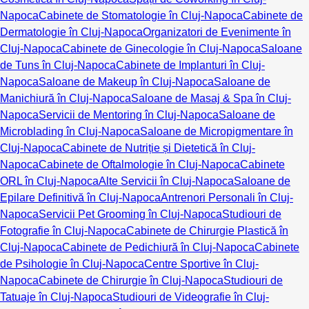
Napoca
Cabinete de Stomatologie în Cluj-Napoca
Cabinete de
Dermatologie în Cluj-Napoca
Organizatori de Evenimente în
Cluj-Napoca
Cabinete de Ginecologie în Cluj-Napoca
Saloane
de Tuns în Cluj-Napoca
Cabinete de Implanturi în Cluj-
Napoca
Saloane de Makeup în Cluj-Napoca
Saloane de
Manichiură în Cluj-Napoca
Saloane de Masaj & Spa în Cluj-
Napoca
Servicii de Mentoring în Cluj-Napoca
Saloane de
Microblading în Cluj-Napoca
Saloane de Micropigmentare în
Cluj-Napoca
Cabinete de Nutriție și Dietetică în Cluj-
Napoca
Cabinete de Oftalmologie în Cluj-Napoca
Cabinete
ORL în Cluj-Napoca
Alte Servicii în Cluj-Napoca
Saloane de
Epilare Definitivă în Cluj-Napoca
Antrenori Personali în Cluj-
Napoca
Servicii Pet Grooming în Cluj-Napoca
Studiouri de
Fotografie în Cluj-Napoca
Cabinete de Chirurgie Plastică în
Cluj-Napoca
Cabinete de Pedichiură în Cluj-Napoca
Cabinete
de Psihologie în Cluj-Napoca
Centre Sportive în Cluj-
Napoca
Cabinete de Chirurgie în Cluj-Napoca
Studiouri de
Tatuaje în Cluj-Napoca
Studiouri de Videografie în Cluj-