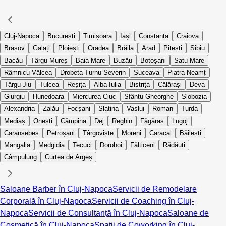
Cluj-Napoca
București
Timișoara
Iași
Constanța
Craiova
Brașov
Galați
Ploiești
Oradea
Brăila
Arad
Pitești
Sibiu
Bacău
Târgu Mureș
Baia Mare
Buzău
Botoșani
Satu Mare
Râmnicu Vâlcea
Drobeta-Turnu Severin
Suceava
Piatra Neamț
Târgu Jiu
Tulcea
Reșița
Alba Iulia
Bistrița
Călărași
Deva
Giurgiu
Hunedoara
Miercurea Ciuc
Sfântu Gheorghe
Slobozia
Alexandria
Zalău
Focșani
Slatina
Vaslui
Roman
Turda
Mediaș
Onești
Câmpina
Dej
Reghin
Făgăraș
Lugoj
Caransebeș
Petroșani
Târgoviște
Moreni
Caracal
Băilești
Mangalia
Medgidia
Tecuci
Dorohoi
Fălticeni
Rădăuți
Câmpulung
Curtea de Argeș
Saloane Barber în Cluj-Napoca
Servicii de Remodelare
Corporală în Cluj-Napoca
Servicii de Coaching în Cluj-
Napoca
Servicii de Consultanță în Cluj-Napoca
Saloane de
Cosmetică în Cluj-Napoca
Spații de Coworking în Cluj-