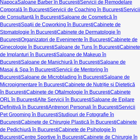
Napoca
Saloane Barber în București
Servicii de Remodelare
Corporală în București
Servicii de Coaching în București
Servicii
de Consultanță în București
Saloane de Cosmetică în
București
Spații de Coworking în București
Cabinete de
Stomatologie în București
Cabinete de Dermatologie în
București
Organizatori de Evenimente în București
Cabinete de
Ginecologie în București
Saloane de Tuns în București
Cabinete
de Implanturi în București
Saloane de Makeup în
București
Saloane de Manichiură în București
Saloane de
Masaj & Spa în București
Servicii de Mentoring în
București
Saloane de Microblading în București
Saloane de
Micropigmentare în București
Cabinete de Nutriție și Dietetică
în București
Cabinete de Oftalmologie în București
Cabinete
ORL în București
Alte Servicii în București
Saloane de Epilare
Definitivă în București
Antrenori Personali în București
Servicii
Pet Grooming în București
Studiouri de Fotografie în
București
Cabinete de Chirurgie Plastică în București
Cabinete
de Pedichiură în București
Cabinete de Psihologie în
București
Centre Sportive în București
Cabinete de Chirurgie în