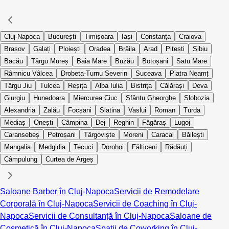
Cluj-Napoca
București
Timișoara
Iași
Constanța
Craiova
Brașov
Galați
Ploiești
Oradea
Brăila
Arad
Pitești
Sibiu
Bacău
Târgu Mureș
Baia Mare
Buzău
Botoșani
Satu Mare
Râmnicu Vâlcea
Drobeta-Turnu Severin
Suceava
Piatra Neamț
Târgu Jiu
Tulcea
Reșița
Alba Iulia
Bistrița
Călărași
Deva
Giurgiu
Hunedoara
Miercurea Ciuc
Sfântu Gheorghe
Slobozia
Alexandria
Zalău
Focșani
Slatina
Vaslui
Roman
Turda
Mediaș
Onești
Câmpina
Dej
Reghin
Făgăraș
Lugoj
Caransebeș
Petroșani
Târgoviște
Moreni
Caracal
Băilești
Mangalia
Medgidia
Tecuci
Dorohoi
Fălticeni
Rădăuți
Câmpulung
Curtea de Argeș
Saloane Barber în Cluj-Napoca
Servicii de Remodelare
Corporală în Cluj-Napoca
Servicii de Coaching în Cluj-
Napoca
Servicii de Consultanță în Cluj-Napoca
Saloane de
Cosmetică în Cluj-Napoca
Spații de Coworking în Cluj-