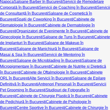
Napoca
Saloane Barber în București
Servicii de Remodelare
Corporală în București
Servicii de Coaching în București
Servicii
de Consultanță în București
Saloane de Cosmetică în
București
Spații de Coworking în București
Cabinete de
Stomatologie în București
Cabinete de Dermatologie în
București
Organizatori de Evenimente în București
Cabinete de
Ginecologie în București
Saloane de Tuns în București
Cabinete
de Implanturi în București
Saloane de Makeup în
București
Saloane de Manichiură în București
Saloane de
Masaj & Spa în București
Servicii de Mentoring în
București
Saloane de Microblading în București
Saloane de
Micropigmentare în București
Cabinete de Nutriție și Dietetică
în București
Cabinete de Oftalmologie în București
Cabinete
ORL în București
Alte Servicii în București
Saloane de Epilare
Definitivă în București
Antrenori Personali în București
Servicii
Pet Grooming în București
Studiouri de Fotografie în
București
Cabinete de Chirurgie Plastică în București
Cabinete
de Pedichiură în București
Cabinete de Psihologie în
București
Centre Sportive în București
Cabinete de Chirurgie în