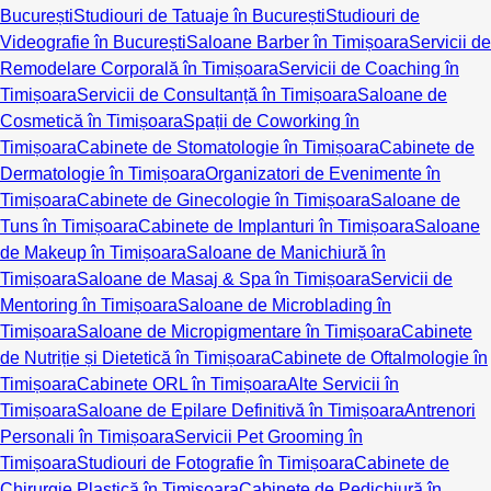
București
Studiouri de Tatuaje în București
Studiouri de
Videografie în București
Saloane Barber în Timișoara
Servicii de
Remodelare Corporală în Timișoara
Servicii de Coaching în
Timișoara
Servicii de Consultanță în Timișoara
Saloane de
Cosmetică în Timișoara
Spații de Coworking în
Timișoara
Cabinete de Stomatologie în Timișoara
Cabinete de
Dermatologie în Timișoara
Organizatori de Evenimente în
Timișoara
Cabinete de Ginecologie în Timișoara
Saloane de
Tuns în Timișoara
Cabinete de Implanturi în Timișoara
Saloane
de Makeup în Timișoara
Saloane de Manichiură în
Timișoara
Saloane de Masaj & Spa în Timișoara
Servicii de
Mentoring în Timișoara
Saloane de Microblading în
Timișoara
Saloane de Micropigmentare în Timișoara
Cabinete
de Nutriție și Dietetică în Timișoara
Cabinete de Oftalmologie în
Timișoara
Cabinete ORL în Timișoara
Alte Servicii în
Timișoara
Saloane de Epilare Definitivă în Timișoara
Antrenori
Personali în Timișoara
Servicii Pet Grooming în
Timișoara
Studiouri de Fotografie în Timișoara
Cabinete de
Chirurgie Plastică în Timișoara
Cabinete de Pedichiură în