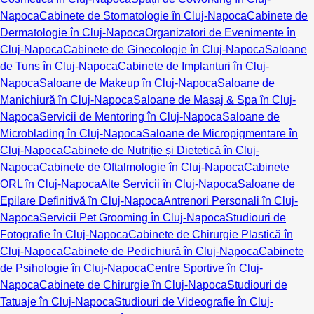
Napoca
Cabinete de Stomatologie în Cluj-Napoca
Cabinete de
Dermatologie în Cluj-Napoca
Organizatori de Evenimente în
Cluj-Napoca
Cabinete de Ginecologie în Cluj-Napoca
Saloane
de Tuns în Cluj-Napoca
Cabinete de Implanturi în Cluj-
Napoca
Saloane de Makeup în Cluj-Napoca
Saloane de
Manichiură în Cluj-Napoca
Saloane de Masaj & Spa în Cluj-
Napoca
Servicii de Mentoring în Cluj-Napoca
Saloane de
Microblading în Cluj-Napoca
Saloane de Micropigmentare în
Cluj-Napoca
Cabinete de Nutriție și Dietetică în Cluj-
Napoca
Cabinete de Oftalmologie în Cluj-Napoca
Cabinete
ORL în Cluj-Napoca
Alte Servicii în Cluj-Napoca
Saloane de
Epilare Definitivă în Cluj-Napoca
Antrenori Personali în Cluj-
Napoca
Servicii Pet Grooming în Cluj-Napoca
Studiouri de
Fotografie în Cluj-Napoca
Cabinete de Chirurgie Plastică în
Cluj-Napoca
Cabinete de Pedichiură în Cluj-Napoca
Cabinete
de Psihologie în Cluj-Napoca
Centre Sportive în Cluj-
Napoca
Cabinete de Chirurgie în Cluj-Napoca
Studiouri de
Tatuaje în Cluj-Napoca
Studiouri de Videografie în Cluj-