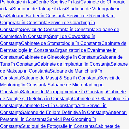
Psihologie în Iași
Centre Sportive în Iași
Cabinete de Chirurgie
în Iași
Studiouri de Tatuaje în Iași
Studiouri de Videografie în
Iași
Saloane Barber în Constanța
Servicii de Remodelare
Corporală în Constanța
Servicii de Coaching în
Constanța
Servicii de Consultanță în Constanța
Saloane de
Cosmetică în Constanța
Spații de Coworking în
Constanța
Cabinete de Stomatologie în Constanța
Cabinete de
Dermatologie în Constanța
Organizatori de Evenimente în
Constanța
Cabinete de Ginecologie în Constanța
Saloane de
Tuns în Constanța
Cabinete de Implanturi în Constanța
Saloane
de Makeup în Constanța
Saloane de Manichiură în
Constanța
Saloane de Masaj & Spa în Constanța
Servicii de
Mentoring în Constanța
Saloane de Microblading în
Constanța
Saloane de Micropigmentare în Constanța
Cabinete
de Nutriție și Dietetică în Constanța
Cabinete de Oftalmologie în
Constanța
Cabinete ORL în Constanța
Alte Servicii în
Constanța
Saloane de Epilare Definitivă în Constanța
Antrenori
Personali în Constanța
Servicii Pet Grooming în
Constanța
Studiouri de Fotografie în Constanța
Cabinete de