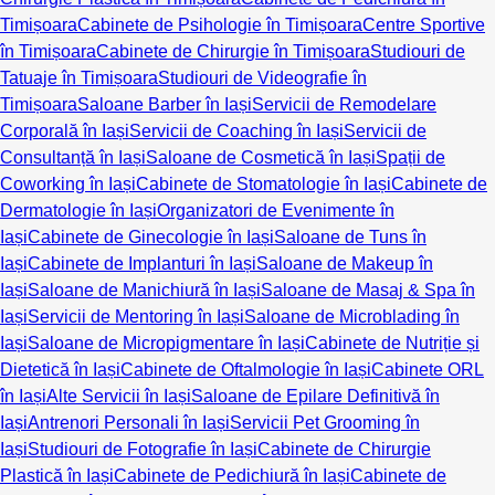
Timișoara
Cabinete de Psihologie în Timișoara
Centre Sportive
în Timișoara
Cabinete de Chirurgie în Timișoara
Studiouri de
Tatuaje în Timișoara
Studiouri de Videografie în
Timișoara
Saloane Barber în Iași
Servicii de Remodelare
Corporală în Iași
Servicii de Coaching în Iași
Servicii de
Consultanță în Iași
Saloane de Cosmetică în Iași
Spații de
Coworking în Iași
Cabinete de Stomatologie în Iași
Cabinete de
Dermatologie în Iași
Organizatori de Evenimente în
Iași
Cabinete de Ginecologie în Iași
Saloane de Tuns în
Iași
Cabinete de Implanturi în Iași
Saloane de Makeup în
Iași
Saloane de Manichiură în Iași
Saloane de Masaj & Spa în
Iași
Servicii de Mentoring în Iași
Saloane de Microblading în
Iași
Saloane de Micropigmentare în Iași
Cabinete de Nutriție și
Dietetică în Iași
Cabinete de Oftalmologie în Iași
Cabinete ORL
în Iași
Alte Servicii în Iași
Saloane de Epilare Definitivă în
Iași
Antrenori Personali în Iași
Servicii Pet Grooming în
Iași
Studiouri de Fotografie în Iași
Cabinete de Chirurgie
Plastică în Iași
Cabinete de Pedichiură în Iași
Cabinete de