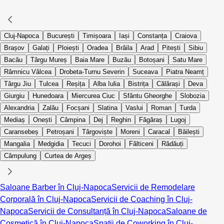
Cluj-Napoca
București
Timișoara
Iași
Constanța
Craiova
Brașov
Galați
Ploiești
Oradea
Brăila
Arad
Pitești
Sibiu
Bacău
Târgu Mureș
Baia Mare
Buzău
Botoșani
Satu Mare
Râmnicu Vâlcea
Drobeta-Turnu Severin
Suceava
Piatra Neamț
Târgu Jiu
Tulcea
Reșița
Alba Iulia
Bistrița
Călărași
Deva
Giurgiu
Hunedoara
Miercurea Ciuc
Sfântu Gheorghe
Slobozia
Alexandria
Zalău
Focșani
Slatina
Vaslui
Roman
Turda
Mediaș
Onești
Câmpina
Dej
Reghin
Făgăraș
Lugoj
Caransebeș
Petroșani
Târgoviște
Moreni
Caracal
Băilești
Mangalia
Medgidia
Tecuci
Dorohoi
Fălticeni
Rădăuți
Câmpulung
Curtea de Argeș
Saloane Barber în Cluj-Napoca
Servicii de Remodelare
Corporală în Cluj-Napoca
Servicii de Coaching în Cluj-
Napoca
Servicii de Consultanță în Cluj-Napoca
Saloane de
Cosmetică în Cluj-Napoca
Spații de Coworking în Cluj-