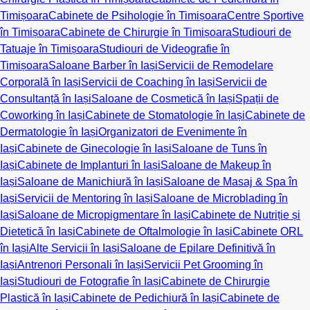
Timișoara
Cabinete de Psihologie în Timișoara
Centre Sportive
în Timișoara
Cabinete de Chirurgie în Timișoara
Studiouri de
Tatuaje în Timișoara
Studiouri de Videografie în
Timișoara
Saloane Barber în Iași
Servicii de Remodelare
Corporală în Iași
Servicii de Coaching în Iași
Servicii de
Consultanță în Iași
Saloane de Cosmetică în Iași
Spații de
Coworking în Iași
Cabinete de Stomatologie în Iași
Cabinete de
Dermatologie în Iași
Organizatori de Evenimente în
Iași
Cabinete de Ginecologie în Iași
Saloane de Tuns în
Iași
Cabinete de Implanturi în Iași
Saloane de Makeup în
Iași
Saloane de Manichiură în Iași
Saloane de Masaj & Spa în
Iași
Servicii de Mentoring în Iași
Saloane de Microblading în
Iași
Saloane de Micropigmentare în Iași
Cabinete de Nutriție și
Dietetică în Iași
Cabinete de Oftalmologie în Iași
Cabinete ORL
în Iași
Alte Servicii în Iași
Saloane de Epilare Definitivă în
Iași
Antrenori Personali în Iași
Servicii Pet Grooming în
Iași
Studiouri de Fotografie în Iași
Cabinete de Chirurgie
Plastică în Iași
Cabinete de Pedichiură în Iași
Cabinete de