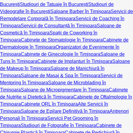
București
Studiouri de Tatuaje în București
Studiouri de
Videografie în București
Saloane Barber în Timișoara
Servicii de
Remodelare Corporală în Timișoara
Servicii de Coaching în
Timișoara
Servicii de Consultanță în Timișoara
Saloane de
Cosmetică în Timișoara
Spații de Coworking în
Timișoara
Cabinete de Stomatologie în Timișoara
Cabinete de
Dermatologie în Timișoara
Organizatori de Evenimente în
Timișoara
Cabinete de Ginecologie în Timișoara
Saloane de
Tuns în Timișoara
Cabinete de Implanturi în Timișoara
Saloane
de Makeup în Timișoara
Saloane de Manichiură în
Timișoara
Saloane de Masaj & Spa în Timișoara
Servicii de
Mentoring în Timișoara
Saloane de Microblading în
Timișoara
Saloane de Micropigmentare în Timișoara
Cabinete
de Nutriție și Dietetică în Timișoara
Cabinete de Oftalmologie în
Timișoara
Cabinete ORL în Timișoara
Alte Servicii în
Timișoara
Saloane de Epilare Definitivă în Timișoara
Antrenori
Personali în Timișoara
Servicii Pet Grooming în
Timișoara
Studiouri de Fotografie în Timișoara
Cabinete de
Chirurgie Plastică în Timișoara
Cabinete de Pedichiură în