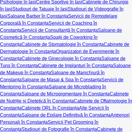
Psihologie în Iași
Centre Sportive în Iași
Cabinete de Chirurgie
în Iași
Studiouri de Tatuaje în Iași
Studiouri de Videografie în
Iași
Saloane Barber în Constanța
Servicii de Remodelare
Corporală în Constanța
Servicii de Coaching în
Constanța
Servicii de Consultanță în Constanța
Saloane de
Cosmetică în Constanța
Spații de Coworking în
Constanța
Cabinete de Stomatologie în Constanța
Cabinete de
Dermatologie în Constanța
Organizatori de Evenimente în
Constanța
Cabinete de Ginecologie în Constanța
Saloane de
Tuns în Constanța
Cabinete de Implanturi în Constanța
Saloane
de Makeup în Constanța
Saloane de Manichiură în
Constanța
Saloane de Masaj & Spa în Constanța
Servicii de
Mentoring în Constanța
Saloane de Microblading în
Constanța
Saloane de Micropigmentare în Constanța
Cabinete
de Nutriție și Dietetică în Constanța
Cabinete de Oftalmologie în
Constanța
Cabinete ORL în Constanța
Alte Servicii în
Constanța
Saloane de Epilare Definitivă în Constanța
Antrenori
Personali în Constanța
Servicii Pet Grooming în
Constanța
Studiouri de Fotografie în Constanța
Cabinete de