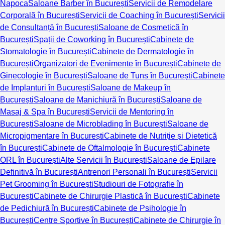
Napoca
Saloane Barber în București
Servicii de Remodelare
Corporală în București
Servicii de Coaching în București
Servicii
de Consultanță în București
Saloane de Cosmetică în
București
Spații de Coworking în București
Cabinete de
Stomatologie în București
Cabinete de Dermatologie în
București
Organizatori de Evenimente în București
Cabinete de
Ginecologie în București
Saloane de Tuns în București
Cabinete
de Implanturi în București
Saloane de Makeup în
București
Saloane de Manichiură în București
Saloane de
Masaj & Spa în București
Servicii de Mentoring în
București
Saloane de Microblading în București
Saloane de
Micropigmentare în București
Cabinete de Nutriție și Dietetică
în București
Cabinete de Oftalmologie în București
Cabinete
ORL în București
Alte Servicii în București
Saloane de Epilare
Definitivă în București
Antrenori Personali în București
Servicii
Pet Grooming în București
Studiouri de Fotografie în
București
Cabinete de Chirurgie Plastică în București
Cabinete
de Pedichiură în București
Cabinete de Psihologie în
București
Centre Sportive în București
Cabinete de Chirurgie în