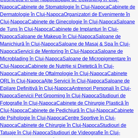
Napoca
Cabinete de Stomatologie în Cluj-Napoca
Cabinete de
Dermatologie în Cluj-Napoca
Organizatori de Evenimente în
Cluj-Napoca
Cabinete de Ginecologie în Cluj-Napoca
Saloane
de Tuns în Cluj-Napoca
Cabinete de Implanturi în Cluj-
Napoca
Saloane de Makeup în Cluj-Napoca
Saloane de
Manichiură în Cluj-Napoca
Saloane de Masaj & Spa în Cluj-
Napoca
Servicii de Mentoring în Cluj-Napoca
Saloane de
Microblading în Cluj-Napoca
Saloane de Micropigmentare în
Cluj-Napoca
Cabinete de Nutriție și Dietetică în Cluj-
Napoca
Cabinete de Oftalmologie în Cluj-Napoca
Cabinete
ORL în Cluj-Napoca
Alte Servicii în Cluj-Napoca
Saloane de
Epilare Definitivă în Cluj-Napoca
Antrenori Personali în Cluj-
Napoca
Servicii Pet Grooming în Cluj-Napoca
Studiouri de
Fotografie în Cluj-Napoca
Cabinete de Chirurgie Plastică în
Cluj-Napoca
Cabinete de Pedichiură în Cluj-Napoca
Cabinete
de Psihologie în Cluj-Napoca
Centre Sportive în Cluj-
Napoca
Cabinete de Chirurgie în Cluj-Napoca
Studiouri de
Tatuaje în Cluj-Napoca
Studiouri de Videografie în Cluj-