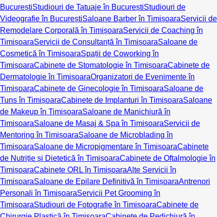
București
Studiouri de Tatuaje în București
Studiouri de
Videografie în București
Saloane Barber în Timișoara
Servicii de
Remodelare Corporală în Timișoara
Servicii de Coaching în
Timișoara
Servicii de Consultanță în Timișoara
Saloane de
Cosmetică în Timișoara
Spații de Coworking în
Timișoara
Cabinete de Stomatologie în Timișoara
Cabinete de
Dermatologie în Timișoara
Organizatori de Evenimente în
Timișoara
Cabinete de Ginecologie în Timișoara
Saloane de
Tuns în Timișoara
Cabinete de Implanturi în Timișoara
Saloane
de Makeup în Timișoara
Saloane de Manichiură în
Timișoara
Saloane de Masaj & Spa în Timișoara
Servicii de
Mentoring în Timișoara
Saloane de Microblading în
Timișoara
Saloane de Micropigmentare în Timișoara
Cabinete
de Nutriție și Dietetică în Timișoara
Cabinete de Oftalmologie în
Timișoara
Cabinete ORL în Timișoara
Alte Servicii în
Timișoara
Saloane de Epilare Definitivă în Timișoara
Antrenori
Personali în Timișoara
Servicii Pet Grooming în
Timișoara
Studiouri de Fotografie în Timișoara
Cabinete de
Chirurgie Plastică în Timișoara
Cabinete de Pedichiură în