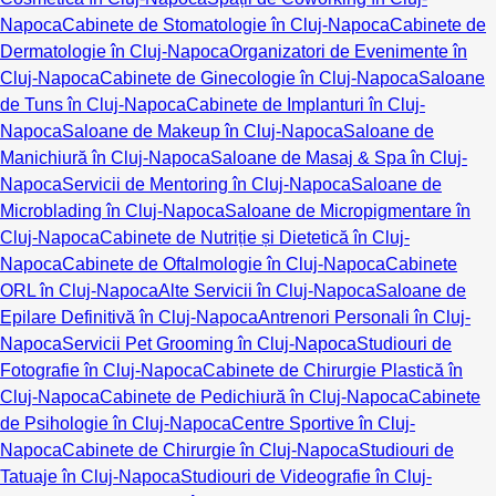
Napoca
Cabinete de Stomatologie în Cluj-Napoca
Cabinete de
Dermatologie în Cluj-Napoca
Organizatori de Evenimente în
Cluj-Napoca
Cabinete de Ginecologie în Cluj-Napoca
Saloane
de Tuns în Cluj-Napoca
Cabinete de Implanturi în Cluj-
Napoca
Saloane de Makeup în Cluj-Napoca
Saloane de
Manichiură în Cluj-Napoca
Saloane de Masaj & Spa în Cluj-
Napoca
Servicii de Mentoring în Cluj-Napoca
Saloane de
Microblading în Cluj-Napoca
Saloane de Micropigmentare în
Cluj-Napoca
Cabinete de Nutriție și Dietetică în Cluj-
Napoca
Cabinete de Oftalmologie în Cluj-Napoca
Cabinete
ORL în Cluj-Napoca
Alte Servicii în Cluj-Napoca
Saloane de
Epilare Definitivă în Cluj-Napoca
Antrenori Personali în Cluj-
Napoca
Servicii Pet Grooming în Cluj-Napoca
Studiouri de
Fotografie în Cluj-Napoca
Cabinete de Chirurgie Plastică în
Cluj-Napoca
Cabinete de Pedichiură în Cluj-Napoca
Cabinete
de Psihologie în Cluj-Napoca
Centre Sportive în Cluj-
Napoca
Cabinete de Chirurgie în Cluj-Napoca
Studiouri de
Tatuaje în Cluj-Napoca
Studiouri de Videografie în Cluj-