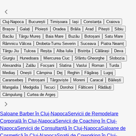
Cluj-Napoca
București
Timișoara
Iași
Constanța
Craiova
Brașov
Galați
Ploiești
Oradea
Brăila
Arad
Pitești
Sibiu
Bacău
Târgu Mureș
Baia Mare
Buzău
Botoșani
Satu Mare
Râmnicu Vâlcea
Drobeta-Turnu Severin
Suceava
Piatra Neamț
Târgu Jiu
Tulcea
Reșița
Alba Iulia
Bistrița
Călărași
Deva
Giurgiu
Hunedoara
Miercurea Ciuc
Sfântu Gheorghe
Slobozia
Alexandria
Zalău
Focșani
Slatina
Vaslui
Roman
Turda
Mediaș
Onești
Câmpina
Dej
Reghin
Făgăraș
Lugoj
Caransebeș
Petroșani
Târgoviște
Moreni
Caracal
Băilești
Mangalia
Medgidia
Tecuci
Dorohoi
Fălticeni
Rădăuți
Câmpulung
Curtea de Argeș
Saloane Barber în Cluj-Napoca
Servicii de Remodelare
Corporală în Cluj-Napoca
Servicii de Coaching în Cluj-
Napoca
Servicii de Consultanță în Cluj-Napoca
Saloane de
Cosmetică în Cluj-Napoca
Spații de Coworking în Cluj-