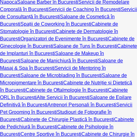
Napoca
Saloane Barber în București
Servicii de Remodelare
Corporală în București
Servicii de Coaching în București
Servicii
de Consultanță în București
Saloane de Cosmetică în
București
Spații de Coworking în București
Cabinete de
Stomatologie în București
Cabinete de Dermatologie în
București
Organizatori de Evenimente în București
Cabinete de
Ginecologie în București
Saloane de Tuns în București
Cabinete
de Implanturi în București
Saloane de Makeup în
București
Saloane de Manichiură în București
Saloane de
Masaj & Spa în București
Servicii de Mentoring în
București
Saloane de Microblading în București
Saloane de
Micropigmentare în București
Cabinete de Nutriție și Dietetică
în București
Cabinete de Oftalmologie în București
Cabinete
ORL în București
Alte Servicii în București
Saloane de Epilare
Definitivă în București
Antrenori Personali în București
Servicii
Pet Grooming în București
Studiouri de Fotografie în
București
Cabinete de Chirurgie Plastică în București
Cabinete
de Pedichiură în București
Cabinete de Psihologie în
București
Centre Sportive în București
Cabinete de Chirurgie în