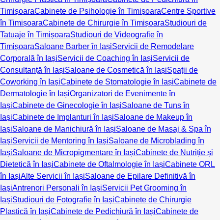
Timișoara
Cabinete de Psihologie în Timișoara
Centre Sportive
în Timișoara
Cabinete de Chirurgie în Timișoara
Studiouri de
Tatuaje în Timișoara
Studiouri de Videografie în
Timișoara
Saloane Barber în Iași
Servicii de Remodelare
Corporală în Iași
Servicii de Coaching în Iași
Servicii de
Consultanță în Iași
Saloane de Cosmetică în Iași
Spații de
Coworking în Iași
Cabinete de Stomatologie în Iași
Cabinete de
Dermatologie în Iași
Organizatori de Evenimente în
Iași
Cabinete de Ginecologie în Iași
Saloane de Tuns în
Iași
Cabinete de Implanturi în Iași
Saloane de Makeup în
Iași
Saloane de Manichiură în Iași
Saloane de Masaj & Spa în
Iași
Servicii de Mentoring în Iași
Saloane de Microblading în
Iași
Saloane de Micropigmentare în Iași
Cabinete de Nutriție și
Dietetică în Iași
Cabinete de Oftalmologie în Iași
Cabinete ORL
în Iași
Alte Servicii în Iași
Saloane de Epilare Definitivă în
Iași
Antrenori Personali în Iași
Servicii Pet Grooming în
Iași
Studiouri de Fotografie în Iași
Cabinete de Chirurgie
Plastică în Iași
Cabinete de Pedichiură în Iași
Cabinete de