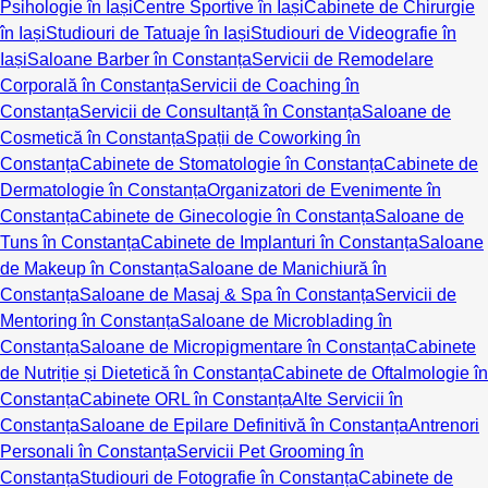
Psihologie în Iași
Centre Sportive în Iași
Cabinete de Chirurgie
în Iași
Studiouri de Tatuaje în Iași
Studiouri de Videografie în
Iași
Saloane Barber în Constanța
Servicii de Remodelare
Corporală în Constanța
Servicii de Coaching în
Constanța
Servicii de Consultanță în Constanța
Saloane de
Cosmetică în Constanța
Spații de Coworking în
Constanța
Cabinete de Stomatologie în Constanța
Cabinete de
Dermatologie în Constanța
Organizatori de Evenimente în
Constanța
Cabinete de Ginecologie în Constanța
Saloane de
Tuns în Constanța
Cabinete de Implanturi în Constanța
Saloane
de Makeup în Constanța
Saloane de Manichiură în
Constanța
Saloane de Masaj & Spa în Constanța
Servicii de
Mentoring în Constanța
Saloane de Microblading în
Constanța
Saloane de Micropigmentare în Constanța
Cabinete
de Nutriție și Dietetică în Constanța
Cabinete de Oftalmologie în
Constanța
Cabinete ORL în Constanța
Alte Servicii în
Constanța
Saloane de Epilare Definitivă în Constanța
Antrenori
Personali în Constanța
Servicii Pet Grooming în
Constanța
Studiouri de Fotografie în Constanța
Cabinete de