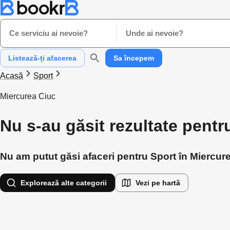
Ce serviciu ai nevoie?
Unde ai nevoie?
Listează-ți afacerea
Sa începem
Acasă
Sport
Miercurea Ciuc
Nu s-au găsit rezultate pentr
Nu am putut găsi afaceri pentru Sport în Miercurea
Explorează alte categorii
Vezi pe hartă