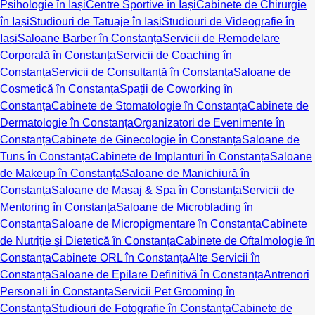
Psihologie în Iași
Centre Sportive în Iași
Cabinete de Chirurgie
în Iași
Studiouri de Tatuaje în Iași
Studiouri de Videografie în
Iași
Saloane Barber în Constanța
Servicii de Remodelare
Corporală în Constanța
Servicii de Coaching în
Constanța
Servicii de Consultanță în Constanța
Saloane de
Cosmetică în Constanța
Spații de Coworking în
Constanța
Cabinete de Stomatologie în Constanța
Cabinete de
Dermatologie în Constanța
Organizatori de Evenimente în
Constanța
Cabinete de Ginecologie în Constanța
Saloane de
Tuns în Constanța
Cabinete de Implanturi în Constanța
Saloane
de Makeup în Constanța
Saloane de Manichiură în
Constanța
Saloane de Masaj & Spa în Constanța
Servicii de
Mentoring în Constanța
Saloane de Microblading în
Constanța
Saloane de Micropigmentare în Constanța
Cabinete
de Nutriție și Dietetică în Constanța
Cabinete de Oftalmologie în
Constanța
Cabinete ORL în Constanța
Alte Servicii în
Constanța
Saloane de Epilare Definitivă în Constanța
Antrenori
Personali în Constanța
Servicii Pet Grooming în
Constanța
Studiouri de Fotografie în Constanța
Cabinete de