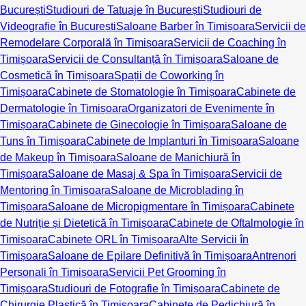
București
Studiouri de Tatuaje în București
Studiouri de
Videografie în București
Saloane Barber în Timișoara
Servicii de
Remodelare Corporală în Timișoara
Servicii de Coaching în
Timișoara
Servicii de Consultanță în Timișoara
Saloane de
Cosmetică în Timișoara
Spații de Coworking în
Timișoara
Cabinete de Stomatologie în Timișoara
Cabinete de
Dermatologie în Timișoara
Organizatori de Evenimente în
Timișoara
Cabinete de Ginecologie în Timișoara
Saloane de
Tuns în Timișoara
Cabinete de Implanturi în Timișoara
Saloane
de Makeup în Timișoara
Saloane de Manichiură în
Timișoara
Saloane de Masaj & Spa în Timișoara
Servicii de
Mentoring în Timișoara
Saloane de Microblading în
Timișoara
Saloane de Micropigmentare în Timișoara
Cabinete
de Nutriție și Dietetică în Timișoara
Cabinete de Oftalmologie în
Timișoara
Cabinete ORL în Timișoara
Alte Servicii în
Timișoara
Saloane de Epilare Definitivă în Timișoara
Antrenori
Personali în Timișoara
Servicii Pet Grooming în
Timișoara
Studiouri de Fotografie în Timișoara
Cabinete de
Chirurgie Plastică în Timișoara
Cabinete de Pedichiură în