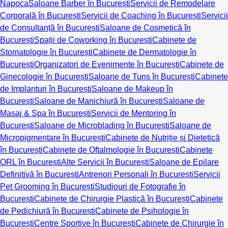
Napoca
Saloane Barber în București
Servicii de Remodelare
Corporală în București
Servicii de Coaching în București
Servicii
de Consultanță în București
Saloane de Cosmetică în
București
Spații de Coworking în București
Cabinete de
Stomatologie în București
Cabinete de Dermatologie în
București
Organizatori de Evenimente în București
Cabinete de
Ginecologie în București
Saloane de Tuns în București
Cabinete
de Implanturi în București
Saloane de Makeup în
București
Saloane de Manichiură în București
Saloane de
Masaj & Spa în București
Servicii de Mentoring în
București
Saloane de Microblading în București
Saloane de
Micropigmentare în București
Cabinete de Nutriție și Dietetică
în București
Cabinete de Oftalmologie în București
Cabinete
ORL în București
Alte Servicii în București
Saloane de Epilare
Definitivă în București
Antrenori Personali în București
Servicii
Pet Grooming în București
Studiouri de Fotografie în
București
Cabinete de Chirurgie Plastică în București
Cabinete
de Pedichiură în București
Cabinete de Psihologie în
București
Centre Sportive în București
Cabinete de Chirurgie în