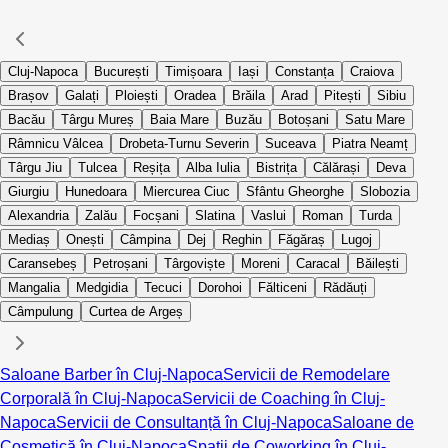
Cluj-Napoca
București
Timișoara
Iași
Constanța
Craiova
Brașov
Galați
Ploiești
Oradea
Brăila
Arad
Pitești
Sibiu
Bacău
Târgu Mureș
Baia Mare
Buzău
Botoșani
Satu Mare
Râmnicu Vâlcea
Drobeta-Turnu Severin
Suceava
Piatra Neamț
Târgu Jiu
Tulcea
Reșița
Alba Iulia
Bistrița
Călărași
Deva
Giurgiu
Hunedoara
Miercurea Ciuc
Sfântu Gheorghe
Slobozia
Alexandria
Zalău
Focșani
Slatina
Vaslui
Roman
Turda
Mediaș
Onești
Câmpina
Dej
Reghin
Făgăraș
Lugoj
Caransebeș
Petroșani
Târgoviște
Moreni
Caracal
Băilești
Mangalia
Medgidia
Tecuci
Dorohoi
Fălticeni
Rădăuți
Câmpulung
Curtea de Argeș
Saloane Barber în Cluj-Napoca
Servicii de Remodelare
Corporală în Cluj-Napoca
Servicii de Coaching în Cluj-
Napoca
Servicii de Consultanță în Cluj-Napoca
Saloane de
Cosmetică în Cluj-Napoca
Spații de Coworking în Cluj-