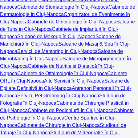
Napoca
Cabinete de Stomatologie în Cluj-Napoca
Cabinete de
Dermatologie în Cluj-Napoca
Organizatori de Evenimente în
Cluj-Napoca
Cabinete de Ginecologie în Cluj-Napoca
Saloane
de Tuns în Cluj-Napoca
Cabinete de Implanturi în Cluj-
Napoca
Saloane de Makeup în Cluj-Napoca
Saloane de
Manichiură în Cluj-Napoca
Saloane de Masaj & Spa în Cluj-
Napoca
Servicii de Mentoring în Cluj-Napoca
Saloane de
Microblading în Cluj-Napoca
Saloane de Micropigmentare în
Cluj-Napoca
Cabinete de Nutriție și Dietetică în Cluj-
Napoca
Cabinete de Oftalmologie în Cluj-Napoca
Cabinete
ORL în Cluj-Napoca
Alte Servicii în Cluj-Napoca
Saloane de
Epilare Definitivă în Cluj-Napoca
Antrenori Personali în Cluj-
Napoca
Servicii Pet Grooming în Cluj-Napoca
Studiouri de
Fotografie în Cluj-Napoca
Cabinete de Chirurgie Plastică în
Cluj-Napoca
Cabinete de Pedichiură în Cluj-Napoca
Cabinete
de Psihologie în Cluj-Napoca
Centre Sportive în Cluj-
Napoca
Cabinete de Chirurgie în Cluj-Napoca
Studiouri de
Tatuaje în Cluj-Napoca
Studiouri de Videografie în Cluj-