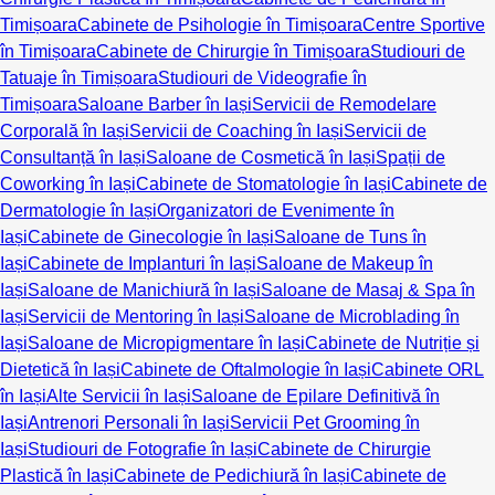
Timișoara
Cabinete de Psihologie în Timișoara
Centre Sportive
în Timișoara
Cabinete de Chirurgie în Timișoara
Studiouri de
Tatuaje în Timișoara
Studiouri de Videografie în
Timișoara
Saloane Barber în Iași
Servicii de Remodelare
Corporală în Iași
Servicii de Coaching în Iași
Servicii de
Consultanță în Iași
Saloane de Cosmetică în Iași
Spații de
Coworking în Iași
Cabinete de Stomatologie în Iași
Cabinete de
Dermatologie în Iași
Organizatori de Evenimente în
Iași
Cabinete de Ginecologie în Iași
Saloane de Tuns în
Iași
Cabinete de Implanturi în Iași
Saloane de Makeup în
Iași
Saloane de Manichiură în Iași
Saloane de Masaj & Spa în
Iași
Servicii de Mentoring în Iași
Saloane de Microblading în
Iași
Saloane de Micropigmentare în Iași
Cabinete de Nutriție și
Dietetică în Iași
Cabinete de Oftalmologie în Iași
Cabinete ORL
în Iași
Alte Servicii în Iași
Saloane de Epilare Definitivă în
Iași
Antrenori Personali în Iași
Servicii Pet Grooming în
Iași
Studiouri de Fotografie în Iași
Cabinete de Chirurgie
Plastică în Iași
Cabinete de Pedichiură în Iași
Cabinete de