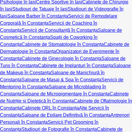
Psihologie în Iași
Centre Sportive în Iași
Cabinete de Chirurgie
în Iași
Studiouri de Tatuaje în Iași
Studiouri de Videografie în
Iași
Saloane Barber în Constanța
Servicii de Remodelare
Corporală în Constanța
Servicii de Coaching în
Constanța
Servicii de Consultanță în Constanța
Saloane de
Cosmetică în Constanța
Spații de Coworking în
Constanța
Cabinete de Stomatologie în Constanța
Cabinete de
Dermatologie în Constanța
Organizatori de Evenimente în
Constanța
Cabinete de Ginecologie în Constanța
Saloane de
Tuns în Constanța
Cabinete de Implanturi în Constanța
Saloane
de Makeup în Constanța
Saloane de Manichiură în
Constanța
Saloane de Masaj & Spa în Constanța
Servicii de
Mentoring în Constanța
Saloane de Microblading în
Constanța
Saloane de Micropigmentare în Constanța
Cabinete
de Nutriție și Dietetică în Constanța
Cabinete de Oftalmologie în
Constanța
Cabinete ORL în Constanța
Alte Servicii în
Constanța
Saloane de Epilare Definitivă în Constanța
Antrenori
Personali în Constanța
Servicii Pet Grooming în
Constanța
Studiouri de Fotografie în Constanța
Cabinete de