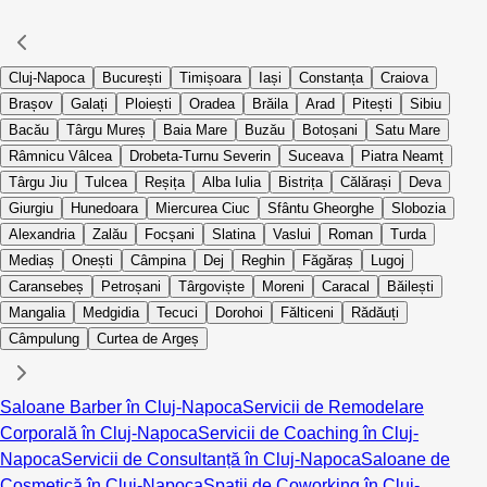
Cluj-Napoca
București
Timișoara
Iași
Constanța
Craiova
Brașov
Galați
Ploiești
Oradea
Brăila
Arad
Pitești
Sibiu
Bacău
Târgu Mureș
Baia Mare
Buzău
Botoșani
Satu Mare
Râmnicu Vâlcea
Drobeta-Turnu Severin
Suceava
Piatra Neamț
Târgu Jiu
Tulcea
Reșița
Alba Iulia
Bistrița
Călărași
Deva
Giurgiu
Hunedoara
Miercurea Ciuc
Sfântu Gheorghe
Slobozia
Alexandria
Zalău
Focșani
Slatina
Vaslui
Roman
Turda
Mediaș
Onești
Câmpina
Dej
Reghin
Făgăraș
Lugoj
Caransebeș
Petroșani
Târgoviște
Moreni
Caracal
Băilești
Mangalia
Medgidia
Tecuci
Dorohoi
Fălticeni
Rădăuți
Câmpulung
Curtea de Argeș
Saloane Barber în Cluj-Napoca
Servicii de Remodelare
Corporală în Cluj-Napoca
Servicii de Coaching în Cluj-
Napoca
Servicii de Consultanță în Cluj-Napoca
Saloane de
Cosmetică în Cluj-Napoca
Spații de Coworking în Cluj-