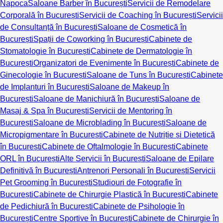
Napoca
Saloane Barber în București
Servicii de Remodelare
Corporală în București
Servicii de Coaching în București
Servicii
de Consultanță în București
Saloane de Cosmetică în
București
Spații de Coworking în București
Cabinete de
Stomatologie în București
Cabinete de Dermatologie în
București
Organizatori de Evenimente în București
Cabinete de
Ginecologie în București
Saloane de Tuns în București
Cabinete
de Implanturi în București
Saloane de Makeup în
București
Saloane de Manichiură în București
Saloane de
Masaj & Spa în București
Servicii de Mentoring în
București
Saloane de Microblading în București
Saloane de
Micropigmentare în București
Cabinete de Nutriție și Dietetică
în București
Cabinete de Oftalmologie în București
Cabinete
ORL în București
Alte Servicii în București
Saloane de Epilare
Definitivă în București
Antrenori Personali în București
Servicii
Pet Grooming în București
Studiouri de Fotografie în
București
Cabinete de Chirurgie Plastică în București
Cabinete
de Pedichiură în București
Cabinete de Psihologie în
București
Centre Sportive în București
Cabinete de Chirurgie în