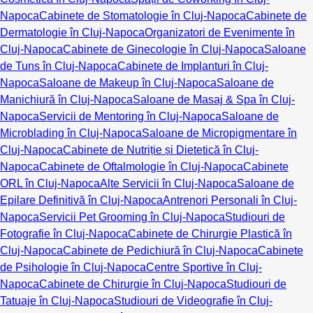
Napoca
Cabinete de Stomatologie în Cluj-Napoca
Cabinete de
Dermatologie în Cluj-Napoca
Organizatori de Evenimente în
Cluj-Napoca
Cabinete de Ginecologie în Cluj-Napoca
Saloane
de Tuns în Cluj-Napoca
Cabinete de Implanturi în Cluj-
Napoca
Saloane de Makeup în Cluj-Napoca
Saloane de
Manichiură în Cluj-Napoca
Saloane de Masaj & Spa în Cluj-
Napoca
Servicii de Mentoring în Cluj-Napoca
Saloane de
Microblading în Cluj-Napoca
Saloane de Micropigmentare în
Cluj-Napoca
Cabinete de Nutriție și Dietetică în Cluj-
Napoca
Cabinete de Oftalmologie în Cluj-Napoca
Cabinete
ORL în Cluj-Napoca
Alte Servicii în Cluj-Napoca
Saloane de
Epilare Definitivă în Cluj-Napoca
Antrenori Personali în Cluj-
Napoca
Servicii Pet Grooming în Cluj-Napoca
Studiouri de
Fotografie în Cluj-Napoca
Cabinete de Chirurgie Plastică în
Cluj-Napoca
Cabinete de Pedichiură în Cluj-Napoca
Cabinete
de Psihologie în Cluj-Napoca
Centre Sportive în Cluj-
Napoca
Cabinete de Chirurgie în Cluj-Napoca
Studiouri de
Tatuaje în Cluj-Napoca
Studiouri de Videografie în Cluj-