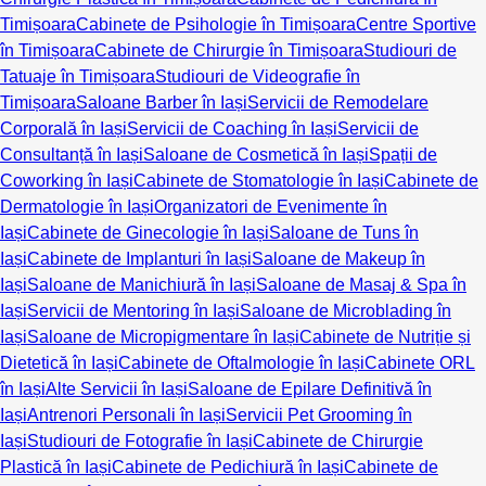
Timișoara
Cabinete de Psihologie în Timișoara
Centre Sportive
în Timișoara
Cabinete de Chirurgie în Timișoara
Studiouri de
Tatuaje în Timișoara
Studiouri de Videografie în
Timișoara
Saloane Barber în Iași
Servicii de Remodelare
Corporală în Iași
Servicii de Coaching în Iași
Servicii de
Consultanță în Iași
Saloane de Cosmetică în Iași
Spații de
Coworking în Iași
Cabinete de Stomatologie în Iași
Cabinete de
Dermatologie în Iași
Organizatori de Evenimente în
Iași
Cabinete de Ginecologie în Iași
Saloane de Tuns în
Iași
Cabinete de Implanturi în Iași
Saloane de Makeup în
Iași
Saloane de Manichiură în Iași
Saloane de Masaj & Spa în
Iași
Servicii de Mentoring în Iași
Saloane de Microblading în
Iași
Saloane de Micropigmentare în Iași
Cabinete de Nutriție și
Dietetică în Iași
Cabinete de Oftalmologie în Iași
Cabinete ORL
în Iași
Alte Servicii în Iași
Saloane de Epilare Definitivă în
Iași
Antrenori Personali în Iași
Servicii Pet Grooming în
Iași
Studiouri de Fotografie în Iași
Cabinete de Chirurgie
Plastică în Iași
Cabinete de Pedichiură în Iași
Cabinete de