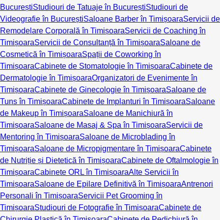
București
Studiouri de Tatuaje în București
Studiouri de
Videografie în București
Saloane Barber în Timișoara
Servicii de
Remodelare Corporală în Timișoara
Servicii de Coaching în
Timișoara
Servicii de Consultanță în Timișoara
Saloane de
Cosmetică în Timișoara
Spații de Coworking în
Timișoara
Cabinete de Stomatologie în Timișoara
Cabinete de
Dermatologie în Timișoara
Organizatori de Evenimente în
Timișoara
Cabinete de Ginecologie în Timișoara
Saloane de
Tuns în Timișoara
Cabinete de Implanturi în Timișoara
Saloane
de Makeup în Timișoara
Saloane de Manichiură în
Timișoara
Saloane de Masaj & Spa în Timișoara
Servicii de
Mentoring în Timișoara
Saloane de Microblading în
Timișoara
Saloane de Micropigmentare în Timișoara
Cabinete
de Nutriție și Dietetică în Timișoara
Cabinete de Oftalmologie în
Timișoara
Cabinete ORL în Timișoara
Alte Servicii în
Timișoara
Saloane de Epilare Definitivă în Timișoara
Antrenori
Personali în Timișoara
Servicii Pet Grooming în
Timișoara
Studiouri de Fotografie în Timișoara
Cabinete de
Chirurgie Plastică în Timișoara
Cabinete de Pedichiură în