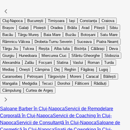
Cluj-Napoca
București
Timișoara
Iași
Constanța
Craiova
Brașov
Galați
Ploiești
Oradea
Brăila
Arad
Pitești
Sibiu
Bacău
Târgu Mureș
Baia Mare
Buzău
Botoșani
Satu Mare
Râmnicu Vâlcea
Drobeta-Turnu Severin
Suceava
Piatra Neamț
Târgu Jiu
Tulcea
Reșița
Alba Iulia
Bistrița
Călărași
Deva
Giurgiu
Hunedoara
Miercurea Ciuc
Sfântu Gheorghe
Slobozia
Alexandria
Zalău
Focșani
Slatina
Vaslui
Roman
Turda
Mediaș
Onești
Câmpina
Dej
Reghin
Făgăraș
Lugoj
Caransebeș
Petroșani
Târgoviște
Moreni
Caracal
Băilești
Mangalia
Medgidia
Tecuci
Dorohoi
Fălticeni
Rădăuți
Câmpulung
Curtea de Argeș
Saloane Barber în Cluj-Napoca
Servicii de Remodelare
Corporală în Cluj-Napoca
Servicii de Coaching în Cluj-
Napoca
Servicii de Consultanță în Cluj-Napoca
Saloane de
Cosmetică în Cluj-Napoca
Spații de Coworking în Cluj-