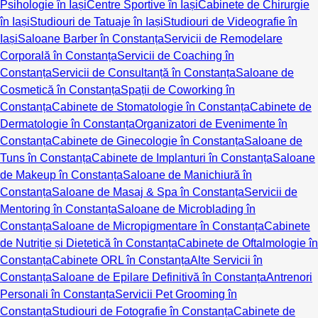
Psihologie în Iași
Centre Sportive în Iași
Cabinete de Chirurgie
în Iași
Studiouri de Tatuaje în Iași
Studiouri de Videografie în
Iași
Saloane Barber în Constanța
Servicii de Remodelare
Corporală în Constanța
Servicii de Coaching în
Constanța
Servicii de Consultanță în Constanța
Saloane de
Cosmetică în Constanța
Spații de Coworking în
Constanța
Cabinete de Stomatologie în Constanța
Cabinete de
Dermatologie în Constanța
Organizatori de Evenimente în
Constanța
Cabinete de Ginecologie în Constanța
Saloane de
Tuns în Constanța
Cabinete de Implanturi în Constanța
Saloane
de Makeup în Constanța
Saloane de Manichiură în
Constanța
Saloane de Masaj & Spa în Constanța
Servicii de
Mentoring în Constanța
Saloane de Microblading în
Constanța
Saloane de Micropigmentare în Constanța
Cabinete
de Nutriție și Dietetică în Constanța
Cabinete de Oftalmologie în
Constanța
Cabinete ORL în Constanța
Alte Servicii în
Constanța
Saloane de Epilare Definitivă în Constanța
Antrenori
Personali în Constanța
Servicii Pet Grooming în
Constanța
Studiouri de Fotografie în Constanța
Cabinete de