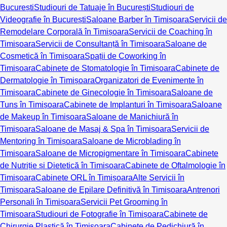
București
Studiouri de Tatuaje în București
Studiouri de
Videografie în București
Saloane Barber în Timișoara
Servicii de
Remodelare Corporală în Timișoara
Servicii de Coaching în
Timișoara
Servicii de Consultanță în Timișoara
Saloane de
Cosmetică în Timișoara
Spații de Coworking în
Timișoara
Cabinete de Stomatologie în Timișoara
Cabinete de
Dermatologie în Timișoara
Organizatori de Evenimente în
Timișoara
Cabinete de Ginecologie în Timișoara
Saloane de
Tuns în Timișoara
Cabinete de Implanturi în Timișoara
Saloane
de Makeup în Timișoara
Saloane de Manichiură în
Timișoara
Saloane de Masaj & Spa în Timișoara
Servicii de
Mentoring în Timișoara
Saloane de Microblading în
Timișoara
Saloane de Micropigmentare în Timișoara
Cabinete
de Nutriție și Dietetică în Timișoara
Cabinete de Oftalmologie în
Timișoara
Cabinete ORL în Timișoara
Alte Servicii în
Timișoara
Saloane de Epilare Definitivă în Timișoara
Antrenori
Personali în Timișoara
Servicii Pet Grooming în
Timișoara
Studiouri de Fotografie în Timișoara
Cabinete de
Chirurgie Plastică în Timișoara
Cabinete de Pedichiură în