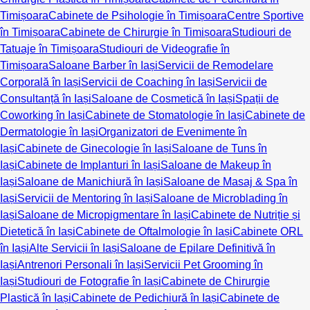
Timișoara
Cabinete de Psihologie în Timișoara
Centre Sportive
în Timișoara
Cabinete de Chirurgie în Timișoara
Studiouri de
Tatuaje în Timișoara
Studiouri de Videografie în
Timișoara
Saloane Barber în Iași
Servicii de Remodelare
Corporală în Iași
Servicii de Coaching în Iași
Servicii de
Consultanță în Iași
Saloane de Cosmetică în Iași
Spații de
Coworking în Iași
Cabinete de Stomatologie în Iași
Cabinete de
Dermatologie în Iași
Organizatori de Evenimente în
Iași
Cabinete de Ginecologie în Iași
Saloane de Tuns în
Iași
Cabinete de Implanturi în Iași
Saloane de Makeup în
Iași
Saloane de Manichiură în Iași
Saloane de Masaj & Spa în
Iași
Servicii de Mentoring în Iași
Saloane de Microblading în
Iași
Saloane de Micropigmentare în Iași
Cabinete de Nutriție și
Dietetică în Iași
Cabinete de Oftalmologie în Iași
Cabinete ORL
în Iași
Alte Servicii în Iași
Saloane de Epilare Definitivă în
Iași
Antrenori Personali în Iași
Servicii Pet Grooming în
Iași
Studiouri de Fotografie în Iași
Cabinete de Chirurgie
Plastică în Iași
Cabinete de Pedichiură în Iași
Cabinete de