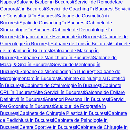
Napoca
Saloane Barber în București
Servicii de Remodelare
Corporală în București
Servicii de Coaching în București
Servicii
de Consultanță în București
Saloane de Cosmetică în
București
Spații de Coworking în București
Cabinete de
Stomatologie în București
Cabinete de Dermatologie în
București
Organizatori de Evenimente în București
Cabinete de
Ginecologie în București
Saloane de Tuns în București
Cabinete
de Implanturi în București
Saloane de Makeup în
București
Saloane de Manichiură în București
Saloane de
Masaj & Spa în București
Servicii de Mentoring în
București
Saloane de Microblading în București
Saloane de
Micropigmentare în București
Cabinete de Nutriție și Dietetică
în București
Cabinete de Oftalmologie în București
Cabinete
ORL în București
Alte Servicii în București
Saloane de Epilare
Definitivă în București
Antrenori Personali în București
Servicii
Pet Grooming în București
Studiouri de Fotografie în
București
Cabinete de Chirurgie Plastică în București
Cabinete
de Pedichiură în București
Cabinete de Psihologie în
București
Centre Sportive în București
Cabinete de Chirurgie în