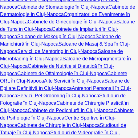
Napoca
Cabinete de Stomatologie în Cluj-Napoca
Cabinete de
Dermatologie în Cluj-Napoca
Organizatori de Evenimente în
Cluj-Napoca
Cabinete de Ginecologie în Cluj-Napoca
Saloane
de Tuns în Cluj-Napoca
Cabinete de Implanturi în Cluj-
Napoca
Saloane de Makeup în Cluj-Napoca
Saloane de
Manichiură în Cluj-Napoca
Saloane de Masaj & Spa în Cluj-
Napoca
Servicii de Mentoring în Cluj-Napoca
Saloane de
Microblading în Cluj-Napoca
Saloane de Micropigmentare în
Cluj-Napoca
Cabinete de Nutriție și Dietetică în Cluj-
Napoca
Cabinete de Oftalmologie în Cluj-Napoca
Cabinete
ORL în Cluj-Napoca
Alte Servicii în Cluj-Napoca
Saloane de
Epilare Definitivă în Cluj-Napoca
Antrenori Personali în Cluj-
Napoca
Servicii Pet Grooming în Cluj-Napoca
Studiouri de
Fotografie în Cluj-Napoca
Cabinete de Chirurgie Plastică în
Cluj-Napoca
Cabinete de Pedichiură în Cluj-Napoca
Cabinete
de Psihologie în Cluj-Napoca
Centre Sportive în Cluj-
Napoca
Cabinete de Chirurgie în Cluj-Napoca
Studiouri de
Tatuaje în Cluj-Napoca
Studiouri de Videografie în Cluj-