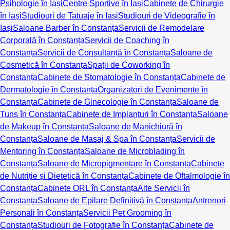
Psihologie în Iași
Centre Sportive în Iași
Cabinete de Chirurgie
în Iași
Studiouri de Tatuaje în Iași
Studiouri de Videografie în
Iași
Saloane Barber în Constanța
Servicii de Remodelare
Corporală în Constanța
Servicii de Coaching în
Constanța
Servicii de Consultanță în Constanța
Saloane de
Cosmetică în Constanța
Spații de Coworking în
Constanța
Cabinete de Stomatologie în Constanța
Cabinete de
Dermatologie în Constanța
Organizatori de Evenimente în
Constanța
Cabinete de Ginecologie în Constanța
Saloane de
Tuns în Constanța
Cabinete de Implanturi în Constanța
Saloane
de Makeup în Constanța
Saloane de Manichiură în
Constanța
Saloane de Masaj & Spa în Constanța
Servicii de
Mentoring în Constanța
Saloane de Microblading în
Constanța
Saloane de Micropigmentare în Constanța
Cabinete
de Nutriție și Dietetică în Constanța
Cabinete de Oftalmologie în
Constanța
Cabinete ORL în Constanța
Alte Servicii în
Constanța
Saloane de Epilare Definitivă în Constanța
Antrenori
Personali în Constanța
Servicii Pet Grooming în
Constanța
Studiouri de Fotografie în Constanța
Cabinete de