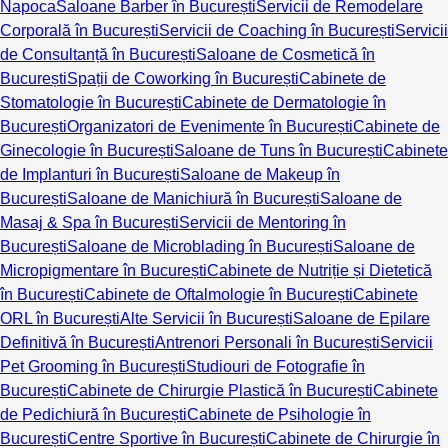
Napoca
Saloane Barber în București
Servicii de Remodelare
Corporală în București
Servicii de Coaching în București
Servicii
de Consultanță în București
Saloane de Cosmetică în
București
Spații de Coworking în București
Cabinete de
Stomatologie în București
Cabinete de Dermatologie în
București
Organizatori de Evenimente în București
Cabinete de
Ginecologie în București
Saloane de Tuns în București
Cabinete
de Implanturi în București
Saloane de Makeup în
București
Saloane de Manichiură în București
Saloane de
Masaj & Spa în București
Servicii de Mentoring în
București
Saloane de Microblading în București
Saloane de
Micropigmentare în București
Cabinete de Nutriție și Dietetică
în București
Cabinete de Oftalmologie în București
Cabinete
ORL în București
Alte Servicii în București
Saloane de Epilare
Definitivă în București
Antrenori Personali în București
Servicii
Pet Grooming în București
Studiouri de Fotografie în
București
Cabinete de Chirurgie Plastică în București
Cabinete
de Pedichiură în București
Cabinete de Psihologie în
București
Centre Sportive în București
Cabinete de Chirurgie în