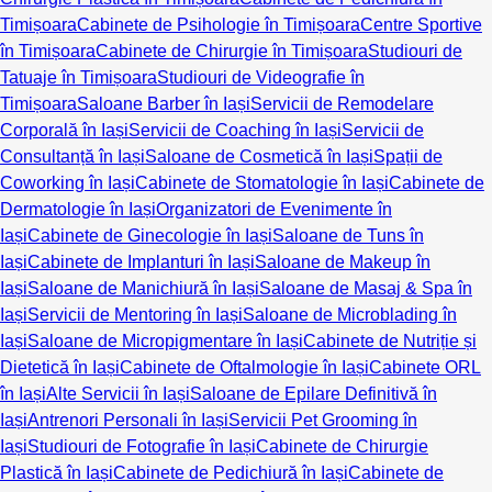
Timișoara
Cabinete de Psihologie în Timișoara
Centre Sportive
în Timișoara
Cabinete de Chirurgie în Timișoara
Studiouri de
Tatuaje în Timișoara
Studiouri de Videografie în
Timișoara
Saloane Barber în Iași
Servicii de Remodelare
Corporală în Iași
Servicii de Coaching în Iași
Servicii de
Consultanță în Iași
Saloane de Cosmetică în Iași
Spații de
Coworking în Iași
Cabinete de Stomatologie în Iași
Cabinete de
Dermatologie în Iași
Organizatori de Evenimente în
Iași
Cabinete de Ginecologie în Iași
Saloane de Tuns în
Iași
Cabinete de Implanturi în Iași
Saloane de Makeup în
Iași
Saloane de Manichiură în Iași
Saloane de Masaj & Spa în
Iași
Servicii de Mentoring în Iași
Saloane de Microblading în
Iași
Saloane de Micropigmentare în Iași
Cabinete de Nutriție și
Dietetică în Iași
Cabinete de Oftalmologie în Iași
Cabinete ORL
în Iași
Alte Servicii în Iași
Saloane de Epilare Definitivă în
Iași
Antrenori Personali în Iași
Servicii Pet Grooming în
Iași
Studiouri de Fotografie în Iași
Cabinete de Chirurgie
Plastică în Iași
Cabinete de Pedichiură în Iași
Cabinete de