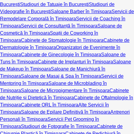
București
Studiouri de Tatuaje în București
Studiouri de
Videografie în București
Saloane Barber în Timișoara
Servicii de
Remodelare Corporală în Timișoara
Servicii de Coaching în
Timișoara
Servicii de Consultanță în Timișoara
Saloane de
Cosmetică în Timișoara
Spații de Coworking în
Timișoara
Cabinete de Stomatologie în Timișoara
Cabinete de
Dermatologie în Timișoara
Organizatori de Evenimente în
Timișoara
Cabinete de Ginecologie în Timișoara
Saloane de
Tuns în Timișoara
Cabinete de Implanturi în Timișoara
Saloane
de Makeup în Timișoara
Saloane de Manichiură în
Timișoara
Saloane de Masaj & Spa în Timișoara
Servicii de
Mentoring în Timișoara
Saloane de Microblading în
Timișoara
Saloane de Micropigmentare în Timișoara
Cabinete
de Nutriție și Dietetică în Timișoara
Cabinete de Oftalmologie în
Timișoara
Cabinete ORL în Timișoara
Alte Servicii în
Timișoara
Saloane de Epilare Definitivă în Timișoara
Antrenori
Personali în Timișoara
Servicii Pet Grooming în
Timișoara
Studiouri de Fotografie în Timișoara
Cabinete de
Chirurgie Plastică în Timișoara
Cabinete de Pedichiură în