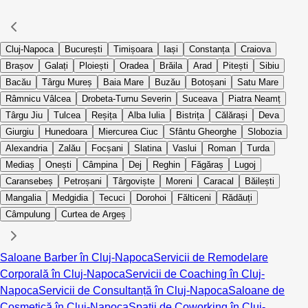
Cluj-Napoca
București
Timișoara
Iași
Constanța
Craiova
Brașov
Galați
Ploiești
Oradea
Brăila
Arad
Pitești
Sibiu
Bacău
Târgu Mureș
Baia Mare
Buzău
Botoșani
Satu Mare
Râmnicu Vâlcea
Drobeta-Turnu Severin
Suceava
Piatra Neamț
Târgu Jiu
Tulcea
Reșița
Alba Iulia
Bistrița
Călărași
Deva
Giurgiu
Hunedoara
Miercurea Ciuc
Sfântu Gheorghe
Slobozia
Alexandria
Zalău
Focșani
Slatina
Vaslui
Roman
Turda
Mediaș
Onești
Câmpina
Dej
Reghin
Făgăraș
Lugoj
Caransebeș
Petroșani
Târgoviște
Moreni
Caracal
Băilești
Mangalia
Medgidia
Tecuci
Dorohoi
Fălticeni
Rădăuți
Câmpulung
Curtea de Argeș
Saloane Barber în Cluj-Napoca
Servicii de Remodelare
Corporală în Cluj-Napoca
Servicii de Coaching în Cluj-
Napoca
Servicii de Consultanță în Cluj-Napoca
Saloane de
Cosmetică în Cluj-Napoca
Spații de Coworking în Cluj-