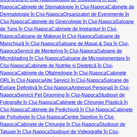
Napoca
Cabinete de Stomatologie în Cluj-Napoca
Cabinete de
Dermatologie în Cluj-Napoca
Organizatori de Evenimente în
Cluj-Napoca
Cabinete de Ginecologie în Cluj-Napoca
Saloane
de Tuns în Cluj-Napoca
Cabinete de Implanturi în Cluj-
Napoca
Saloane de Makeup în Cluj-Napoca
Saloane de
Manichiură în Cluj-Napoca
Saloane de Masaj & Spa în Cluj-
Napoca
Servicii de Mentoring în Cluj-Napoca
Saloane de
Microblading în Cluj-Napoca
Saloane de Micropigmentare în
Cluj-Napoca
Cabinete de Nutriție și Dietetică în Cluj-
Napoca
Cabinete de Oftalmologie în Cluj-Napoca
Cabinete
ORL în Cluj-Napoca
Alte Servicii în Cluj-Napoca
Saloane de
Epilare Definitivă în Cluj-Napoca
Antrenori Personali în Cluj-
Napoca
Servicii Pet Grooming în Cluj-Napoca
Studiouri de
Fotografie în Cluj-Napoca
Cabinete de Chirurgie Plastică în
Cluj-Napoca
Cabinete de Pedichiură în Cluj-Napoca
Cabinete
de Psihologie în Cluj-Napoca
Centre Sportive în Cluj-
Napoca
Cabinete de Chirurgie în Cluj-Napoca
Studiouri de
Tatuaje în Cluj-Napoca
Studiouri de Videografie în Cluj-