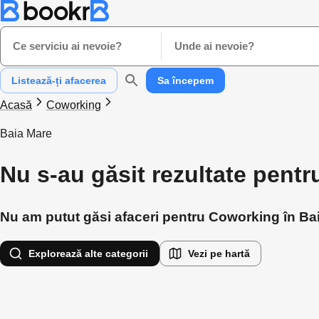
Ce serviciu ai nevoie?
Unde ai nevoie?
Listează-ți afacerea
Sa începem
Acasă
Coworking
Baia Mare
Nu s-au găsit rezultate pent
Nu am putut găsi afaceri pentru Coworking în Baia
Explorează alte categorii
Vezi pe hartă