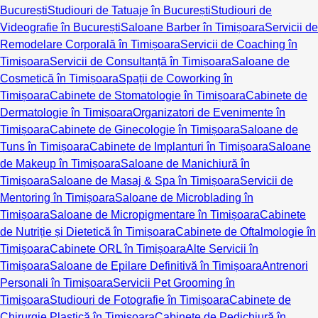
București
Studiouri de Tatuaje în București
Studiouri de
Videografie în București
Saloane Barber în Timișoara
Servicii de
Remodelare Corporală în Timișoara
Servicii de Coaching în
Timișoara
Servicii de Consultanță în Timișoara
Saloane de
Cosmetică în Timișoara
Spații de Coworking în
Timișoara
Cabinete de Stomatologie în Timișoara
Cabinete de
Dermatologie în Timișoara
Organizatori de Evenimente în
Timișoara
Cabinete de Ginecologie în Timișoara
Saloane de
Tuns în Timișoara
Cabinete de Implanturi în Timișoara
Saloane
de Makeup în Timișoara
Saloane de Manichiură în
Timișoara
Saloane de Masaj & Spa în Timișoara
Servicii de
Mentoring în Timișoara
Saloane de Microblading în
Timișoara
Saloane de Micropigmentare în Timișoara
Cabinete
de Nutriție și Dietetică în Timișoara
Cabinete de Oftalmologie în
Timișoara
Cabinete ORL în Timișoara
Alte Servicii în
Timișoara
Saloane de Epilare Definitivă în Timișoara
Antrenori
Personali în Timișoara
Servicii Pet Grooming în
Timișoara
Studiouri de Fotografie în Timișoara
Cabinete de
Chirurgie Plastică în Timișoara
Cabinete de Pedichiură în