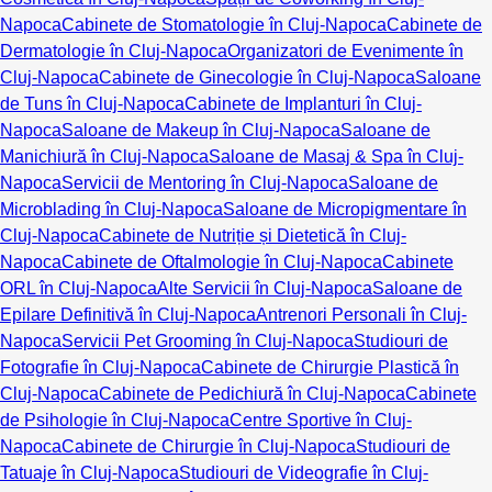
Napoca
Cabinete de Stomatologie în Cluj-Napoca
Cabinete de
Dermatologie în Cluj-Napoca
Organizatori de Evenimente în
Cluj-Napoca
Cabinete de Ginecologie în Cluj-Napoca
Saloane
de Tuns în Cluj-Napoca
Cabinete de Implanturi în Cluj-
Napoca
Saloane de Makeup în Cluj-Napoca
Saloane de
Manichiură în Cluj-Napoca
Saloane de Masaj & Spa în Cluj-
Napoca
Servicii de Mentoring în Cluj-Napoca
Saloane de
Microblading în Cluj-Napoca
Saloane de Micropigmentare în
Cluj-Napoca
Cabinete de Nutriție și Dietetică în Cluj-
Napoca
Cabinete de Oftalmologie în Cluj-Napoca
Cabinete
ORL în Cluj-Napoca
Alte Servicii în Cluj-Napoca
Saloane de
Epilare Definitivă în Cluj-Napoca
Antrenori Personali în Cluj-
Napoca
Servicii Pet Grooming în Cluj-Napoca
Studiouri de
Fotografie în Cluj-Napoca
Cabinete de Chirurgie Plastică în
Cluj-Napoca
Cabinete de Pedichiură în Cluj-Napoca
Cabinete
de Psihologie în Cluj-Napoca
Centre Sportive în Cluj-
Napoca
Cabinete de Chirurgie în Cluj-Napoca
Studiouri de
Tatuaje în Cluj-Napoca
Studiouri de Videografie în Cluj-