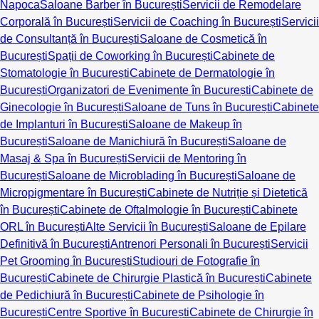
Napoca
Saloane Barber în București
Servicii de Remodelare
Corporală în București
Servicii de Coaching în București
Servicii
de Consultanță în București
Saloane de Cosmetică în
București
Spații de Coworking în București
Cabinete de
Stomatologie în București
Cabinete de Dermatologie în
București
Organizatori de Evenimente în București
Cabinete de
Ginecologie în București
Saloane de Tuns în București
Cabinete
de Implanturi în București
Saloane de Makeup în
București
Saloane de Manichiură în București
Saloane de
Masaj & Spa în București
Servicii de Mentoring în
București
Saloane de Microblading în București
Saloane de
Micropigmentare în București
Cabinete de Nutriție și Dietetică
în București
Cabinete de Oftalmologie în București
Cabinete
ORL în București
Alte Servicii în București
Saloane de Epilare
Definitivă în București
Antrenori Personali în București
Servicii
Pet Grooming în București
Studiouri de Fotografie în
București
Cabinete de Chirurgie Plastică în București
Cabinete
de Pedichiură în București
Cabinete de Psihologie în
București
Centre Sportive în București
Cabinete de Chirurgie în