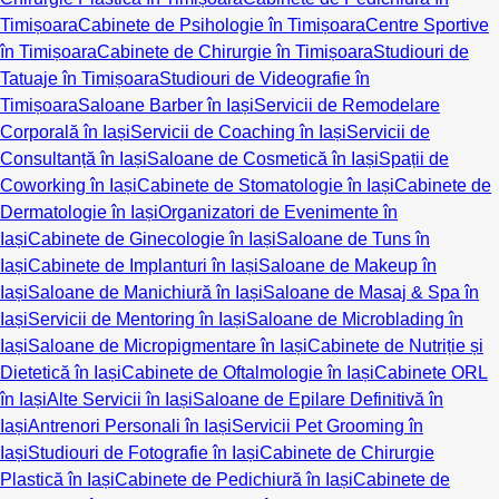
Timișoara
Cabinete de Psihologie în Timișoara
Centre Sportive
în Timișoara
Cabinete de Chirurgie în Timișoara
Studiouri de
Tatuaje în Timișoara
Studiouri de Videografie în
Timișoara
Saloane Barber în Iași
Servicii de Remodelare
Corporală în Iași
Servicii de Coaching în Iași
Servicii de
Consultanță în Iași
Saloane de Cosmetică în Iași
Spații de
Coworking în Iași
Cabinete de Stomatologie în Iași
Cabinete de
Dermatologie în Iași
Organizatori de Evenimente în
Iași
Cabinete de Ginecologie în Iași
Saloane de Tuns în
Iași
Cabinete de Implanturi în Iași
Saloane de Makeup în
Iași
Saloane de Manichiură în Iași
Saloane de Masaj & Spa în
Iași
Servicii de Mentoring în Iași
Saloane de Microblading în
Iași
Saloane de Micropigmentare în Iași
Cabinete de Nutriție și
Dietetică în Iași
Cabinete de Oftalmologie în Iași
Cabinete ORL
în Iași
Alte Servicii în Iași
Saloane de Epilare Definitivă în
Iași
Antrenori Personali în Iași
Servicii Pet Grooming în
Iași
Studiouri de Fotografie în Iași
Cabinete de Chirurgie
Plastică în Iași
Cabinete de Pedichiură în Iași
Cabinete de