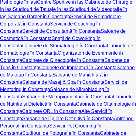
Psihologie în Iași
Centre Sportive în Iași
Cabinete de Chirurgie
în Iași
Studiouri de Tatuaje în Iași
Studiouri de Videografie în
Iași
Saloane Barber în Constanța
Servicii de Remodelare
Corporală în Constanța
Servicii de Coaching în
Constanța
Servicii de Consultanță în Constanța
Saloane de
Cosmetică în Constanța
Spații de Coworking în
Constanța
Cabinete de Stomatologie în Constanța
Cabinete de
Dermatologie în Constanța
Organizatori de Evenimente în
Constanța
Cabinete de Ginecologie în Constanța
Saloane de
Tuns în Constanța
Cabinete de Implanturi în Constanța
Saloane
de Makeup în Constanța
Saloane de Manichiură în
Constanța
Saloane de Masaj & Spa în Constanța
Servicii de
Mentoring în Constanța
Saloane de Microblading în
Constanța
Saloane de Micropigmentare în Constanța
Cabinete
de Nutriție și Dietetică în Constanța
Cabinete de Oftalmologie în
Constanța
Cabinete ORL în Constanța
Alte Servicii în
Constanța
Saloane de Epilare Definitivă în Constanța
Antrenori
Personali în Constanța
Servicii Pet Grooming în
Constanța
Studiouri de Fotografie în Constanța
Cabinete de