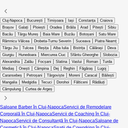
Cluj-Napoca
București
Timișoara
Iași
Constanța
Craiova
Brașov
Galați
Ploiești
Oradea
Brăila
Arad
Pitești
Sibiu
Bacău
Târgu Mureș
Baia Mare
Buzău
Botoșani
Satu Mare
Râmnicu Vâlcea
Drobeta-Turnu Severin
Suceava
Piatra Neamț
Târgu Jiu
Tulcea
Reșița
Alba Iulia
Bistrița
Călărași
Deva
Giurgiu
Hunedoara
Miercurea Ciuc
Sfântu Gheorghe
Slobozia
Alexandria
Zalău
Focșani
Slatina
Vaslui
Roman
Turda
Mediaș
Onești
Câmpina
Dej
Reghin
Făgăraș
Lugoj
Caransebeș
Petroșani
Târgoviște
Moreni
Caracal
Băilești
Mangalia
Medgidia
Tecuci
Dorohoi
Fălticeni
Rădăuți
Câmpulung
Curtea de Argeș
Saloane Barber în Cluj-Napoca
Servicii de Remodelare
Corporală în Cluj-Napoca
Servicii de Coaching în Cluj-
Napoca
Servicii de Consultanță în Cluj-Napoca
Saloane de
Cosmetică în Cluj-Napoca
Spații de Coworking în Cluj-