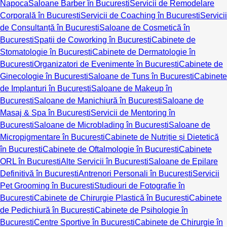
Napoca
Saloane Barber în București
Servicii de Remodelare
Corporală în București
Servicii de Coaching în București
Servicii
de Consultanță în București
Saloane de Cosmetică în
București
Spații de Coworking în București
Cabinete de
Stomatologie în București
Cabinete de Dermatologie în
București
Organizatori de Evenimente în București
Cabinete de
Ginecologie în București
Saloane de Tuns în București
Cabinete
de Implanturi în București
Saloane de Makeup în
București
Saloane de Manichiură în București
Saloane de
Masaj & Spa în București
Servicii de Mentoring în
București
Saloane de Microblading în București
Saloane de
Micropigmentare în București
Cabinete de Nutriție și Dietetică
în București
Cabinete de Oftalmologie în București
Cabinete
ORL în București
Alte Servicii în București
Saloane de Epilare
Definitivă în București
Antrenori Personali în București
Servicii
Pet Grooming în București
Studiouri de Fotografie în
București
Cabinete de Chirurgie Plastică în București
Cabinete
de Pedichiură în București
Cabinete de Psihologie în
București
Centre Sportive în București
Cabinete de Chirurgie în