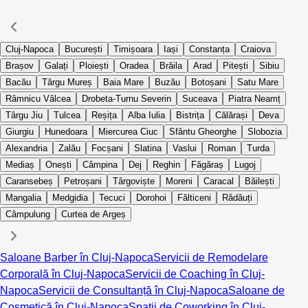
Cluj-Napoca
București
Timișoara
Iași
Constanța
Craiova
Brașov
Galați
Ploiești
Oradea
Brăila
Arad
Pitești
Sibiu
Bacău
Târgu Mureș
Baia Mare
Buzău
Botoșani
Satu Mare
Râmnicu Vâlcea
Drobeta-Turnu Severin
Suceava
Piatra Neamț
Târgu Jiu
Tulcea
Reșița
Alba Iulia
Bistrița
Călărași
Deva
Giurgiu
Hunedoara
Miercurea Ciuc
Sfântu Gheorghe
Slobozia
Alexandria
Zalău
Focșani
Slatina
Vaslui
Roman
Turda
Mediaș
Onești
Câmpina
Dej
Reghin
Făgăraș
Lugoj
Caransebeș
Petroșani
Târgoviște
Moreni
Caracal
Băilești
Mangalia
Medgidia
Tecuci
Dorohoi
Fălticeni
Rădăuți
Câmpulung
Curtea de Argeș
Saloane Barber în Cluj-Napoca
Servicii de Remodelare
Corporală în Cluj-Napoca
Servicii de Coaching în Cluj-
Napoca
Servicii de Consultanță în Cluj-Napoca
Saloane de
Cosmetică în Cluj-Napoca
Spații de Coworking în Cluj-