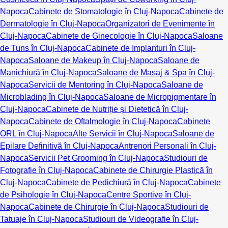
Napoca
Cabinete de Stomatologie în Cluj-Napoca
Cabinete de
Dermatologie în Cluj-Napoca
Organizatori de Evenimente în
Cluj-Napoca
Cabinete de Ginecologie în Cluj-Napoca
Saloane
de Tuns în Cluj-Napoca
Cabinete de Implanturi în Cluj-
Napoca
Saloane de Makeup în Cluj-Napoca
Saloane de
Manichiură în Cluj-Napoca
Saloane de Masaj & Spa în Cluj-
Napoca
Servicii de Mentoring în Cluj-Napoca
Saloane de
Microblading în Cluj-Napoca
Saloane de Micropigmentare în
Cluj-Napoca
Cabinete de Nutriție și Dietetică în Cluj-
Napoca
Cabinete de Oftalmologie în Cluj-Napoca
Cabinete
ORL în Cluj-Napoca
Alte Servicii în Cluj-Napoca
Saloane de
Epilare Definitivă în Cluj-Napoca
Antrenori Personali în Cluj-
Napoca
Servicii Pet Grooming în Cluj-Napoca
Studiouri de
Fotografie în Cluj-Napoca
Cabinete de Chirurgie Plastică în
Cluj-Napoca
Cabinete de Pedichiură în Cluj-Napoca
Cabinete
de Psihologie în Cluj-Napoca
Centre Sportive în Cluj-
Napoca
Cabinete de Chirurgie în Cluj-Napoca
Studiouri de
Tatuaje în Cluj-Napoca
Studiouri de Videografie în Cluj-