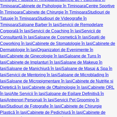
Timișoara
Cabinete de Psihologie în Timișoara
Centre Sportive
în Timișoara
Cabinete de Chirurgie în Timișoara
Studiouri de
Tatuaje în Timișoara
Studiouri de Videografie în
Timișoara
Saloane Barber în Iași
Servicii de Remodelare
Corporală în Iași
Servicii de Coaching în Iași
Servicii de
Consultanță în Iași
Saloane de Cosmetică în Iași
Spații de
Coworking în Iași
Cabinete de Stomatologie în Iași
Cabinete de
Dermatologie în Iași
Organizatori de Evenimente în
Iași
Cabinete de Ginecologie în Iași
Saloane de Tuns în
Iași
Cabinete de Implanturi în Iași
Saloane de Makeup în
Iași
Saloane de Manichiură în Iași
Saloane de Masaj & Spa în
Iași
Servicii de Mentoring în Iași
Saloane de Microblading în
Iași
Saloane de Micropigmentare în Iași
Cabinete de Nutriție și
Dietetică în Iași
Cabinete de Oftalmologie în Iași
Cabinete ORL
în Iași
Alte Servicii în Iași
Saloane de Epilare Definitivă în
Iași
Antrenori Personali în Iași
Servicii Pet Grooming în
Iași
Studiouri de Fotografie în Iași
Cabinete de Chirurgie
Plastică în Iași
Cabinete de Pedichiură în Iași
Cabinete de