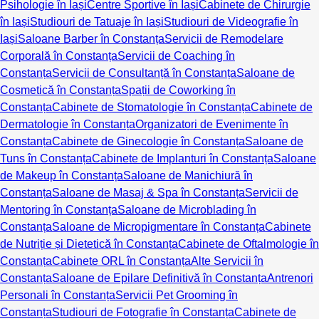
Psihologie în Iași
Centre Sportive în Iași
Cabinete de Chirurgie
în Iași
Studiouri de Tatuaje în Iași
Studiouri de Videografie în
Iași
Saloane Barber în Constanța
Servicii de Remodelare
Corporală în Constanța
Servicii de Coaching în
Constanța
Servicii de Consultanță în Constanța
Saloane de
Cosmetică în Constanța
Spații de Coworking în
Constanța
Cabinete de Stomatologie în Constanța
Cabinete de
Dermatologie în Constanța
Organizatori de Evenimente în
Constanța
Cabinete de Ginecologie în Constanța
Saloane de
Tuns în Constanța
Cabinete de Implanturi în Constanța
Saloane
de Makeup în Constanța
Saloane de Manichiură în
Constanța
Saloane de Masaj & Spa în Constanța
Servicii de
Mentoring în Constanța
Saloane de Microblading în
Constanța
Saloane de Micropigmentare în Constanța
Cabinete
de Nutriție și Dietetică în Constanța
Cabinete de Oftalmologie în
Constanța
Cabinete ORL în Constanța
Alte Servicii în
Constanța
Saloane de Epilare Definitivă în Constanța
Antrenori
Personali în Constanța
Servicii Pet Grooming în
Constanța
Studiouri de Fotografie în Constanța
Cabinete de