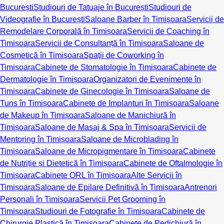
București
Studiouri de Tatuaje în București
Studiouri de
Videografie în București
Saloane Barber în Timișoara
Servicii de
Remodelare Corporală în Timișoara
Servicii de Coaching în
Timișoara
Servicii de Consultanță în Timișoara
Saloane de
Cosmetică în Timișoara
Spații de Coworking în
Timișoara
Cabinete de Stomatologie în Timișoara
Cabinete de
Dermatologie în Timișoara
Organizatori de Evenimente în
Timișoara
Cabinete de Ginecologie în Timișoara
Saloane de
Tuns în Timișoara
Cabinete de Implanturi în Timișoara
Saloane
de Makeup în Timișoara
Saloane de Manichiură în
Timișoara
Saloane de Masaj & Spa în Timișoara
Servicii de
Mentoring în Timișoara
Saloane de Microblading în
Timișoara
Saloane de Micropigmentare în Timișoara
Cabinete
de Nutriție și Dietetică în Timișoara
Cabinete de Oftalmologie în
Timișoara
Cabinete ORL în Timișoara
Alte Servicii în
Timișoara
Saloane de Epilare Definitivă în Timișoara
Antrenori
Personali în Timișoara
Servicii Pet Grooming în
Timișoara
Studiouri de Fotografie în Timișoara
Cabinete de
Chirurgie Plastică în Timișoara
Cabinete de Pedichiură în