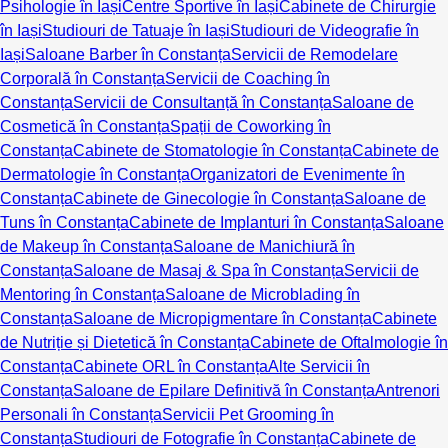
Psihologie în Iași
Centre Sportive în Iași
Cabinete de Chirurgie
în Iași
Studiouri de Tatuaje în Iași
Studiouri de Videografie în
Iași
Saloane Barber în Constanța
Servicii de Remodelare
Corporală în Constanța
Servicii de Coaching în
Constanța
Servicii de Consultanță în Constanța
Saloane de
Cosmetică în Constanța
Spații de Coworking în
Constanța
Cabinete de Stomatologie în Constanța
Cabinete de
Dermatologie în Constanța
Organizatori de Evenimente în
Constanța
Cabinete de Ginecologie în Constanța
Saloane de
Tuns în Constanța
Cabinete de Implanturi în Constanța
Saloane
de Makeup în Constanța
Saloane de Manichiură în
Constanța
Saloane de Masaj & Spa în Constanța
Servicii de
Mentoring în Constanța
Saloane de Microblading în
Constanța
Saloane de Micropigmentare în Constanța
Cabinete
de Nutriție și Dietetică în Constanța
Cabinete de Oftalmologie în
Constanța
Cabinete ORL în Constanța
Alte Servicii în
Constanța
Saloane de Epilare Definitivă în Constanța
Antrenori
Personali în Constanța
Servicii Pet Grooming în
Constanța
Studiouri de Fotografie în Constanța
Cabinete de