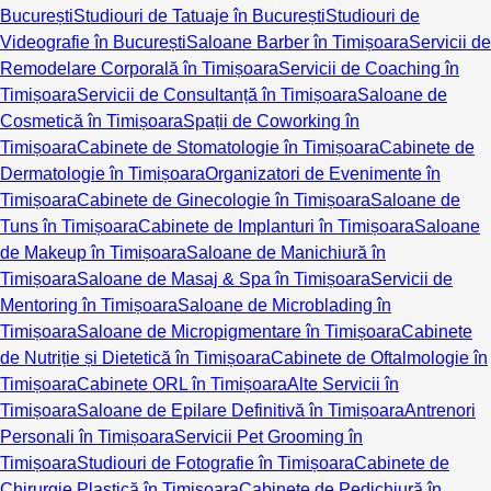
București
Studiouri de Tatuaje în București
Studiouri de
Videografie în București
Saloane Barber în Timișoara
Servicii de
Remodelare Corporală în Timișoara
Servicii de Coaching în
Timișoara
Servicii de Consultanță în Timișoara
Saloane de
Cosmetică în Timișoara
Spații de Coworking în
Timișoara
Cabinete de Stomatologie în Timișoara
Cabinete de
Dermatologie în Timișoara
Organizatori de Evenimente în
Timișoara
Cabinete de Ginecologie în Timișoara
Saloane de
Tuns în Timișoara
Cabinete de Implanturi în Timișoara
Saloane
de Makeup în Timișoara
Saloane de Manichiură în
Timișoara
Saloane de Masaj & Spa în Timișoara
Servicii de
Mentoring în Timișoara
Saloane de Microblading în
Timișoara
Saloane de Micropigmentare în Timișoara
Cabinete
de Nutriție și Dietetică în Timișoara
Cabinete de Oftalmologie în
Timișoara
Cabinete ORL în Timișoara
Alte Servicii în
Timișoara
Saloane de Epilare Definitivă în Timișoara
Antrenori
Personali în Timișoara
Servicii Pet Grooming în
Timișoara
Studiouri de Fotografie în Timișoara
Cabinete de
Chirurgie Plastică în Timișoara
Cabinete de Pedichiură în