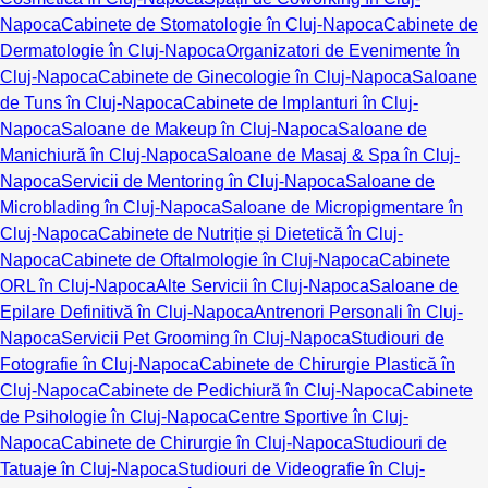
Napoca
Cabinete de Stomatologie în Cluj-Napoca
Cabinete de
Dermatologie în Cluj-Napoca
Organizatori de Evenimente în
Cluj-Napoca
Cabinete de Ginecologie în Cluj-Napoca
Saloane
de Tuns în Cluj-Napoca
Cabinete de Implanturi în Cluj-
Napoca
Saloane de Makeup în Cluj-Napoca
Saloane de
Manichiură în Cluj-Napoca
Saloane de Masaj & Spa în Cluj-
Napoca
Servicii de Mentoring în Cluj-Napoca
Saloane de
Microblading în Cluj-Napoca
Saloane de Micropigmentare în
Cluj-Napoca
Cabinete de Nutriție și Dietetică în Cluj-
Napoca
Cabinete de Oftalmologie în Cluj-Napoca
Cabinete
ORL în Cluj-Napoca
Alte Servicii în Cluj-Napoca
Saloane de
Epilare Definitivă în Cluj-Napoca
Antrenori Personali în Cluj-
Napoca
Servicii Pet Grooming în Cluj-Napoca
Studiouri de
Fotografie în Cluj-Napoca
Cabinete de Chirurgie Plastică în
Cluj-Napoca
Cabinete de Pedichiură în Cluj-Napoca
Cabinete
de Psihologie în Cluj-Napoca
Centre Sportive în Cluj-
Napoca
Cabinete de Chirurgie în Cluj-Napoca
Studiouri de
Tatuaje în Cluj-Napoca
Studiouri de Videografie în Cluj-