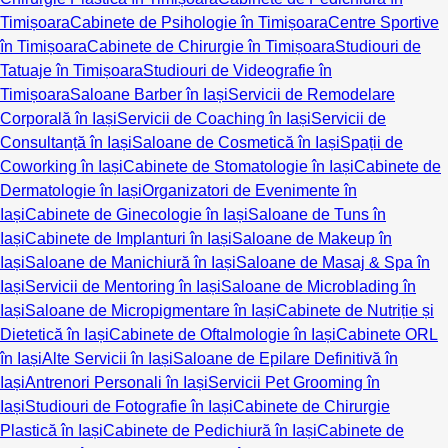
Timișoara
Cabinete de Psihologie în Timișoara
Centre Sportive
în Timișoara
Cabinete de Chirurgie în Timișoara
Studiouri de
Tatuaje în Timișoara
Studiouri de Videografie în
Timișoara
Saloane Barber în Iași
Servicii de Remodelare
Corporală în Iași
Servicii de Coaching în Iași
Servicii de
Consultanță în Iași
Saloane de Cosmetică în Iași
Spații de
Coworking în Iași
Cabinete de Stomatologie în Iași
Cabinete de
Dermatologie în Iași
Organizatori de Evenimente în
Iași
Cabinete de Ginecologie în Iași
Saloane de Tuns în
Iași
Cabinete de Implanturi în Iași
Saloane de Makeup în
Iași
Saloane de Manichiură în Iași
Saloane de Masaj & Spa în
Iași
Servicii de Mentoring în Iași
Saloane de Microblading în
Iași
Saloane de Micropigmentare în Iași
Cabinete de Nutriție și
Dietetică în Iași
Cabinete de Oftalmologie în Iași
Cabinete ORL
în Iași
Alte Servicii în Iași
Saloane de Epilare Definitivă în
Iași
Antrenori Personali în Iași
Servicii Pet Grooming în
Iași
Studiouri de Fotografie în Iași
Cabinete de Chirurgie
Plastică în Iași
Cabinete de Pedichiură în Iași
Cabinete de