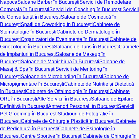
Napoca
Saloane Barber în București
Servicii de Remodelare
Corporală în București
Servicii de Coaching în București
Servicii
de Consultanță în București
Saloane de Cosmetică în
București
Spații de Coworking în București
Cabinete de
Stomatologie în București
Cabinete de Dermatologie în
București
Organizatori de Evenimente în București
Cabinete de
Ginecologie în București
Saloane de Tuns în București
Cabinete
de Implanturi în București
Saloane de Makeup în
București
Saloane de Manichiură în București
Saloane de
Masaj & Spa în București
Servicii de Mentoring în
București
Saloane de Microblading în București
Saloane de
Micropigmentare în București
Cabinete de Nutriție și Dietetică
în București
Cabinete de Oftalmologie în București
Cabinete
ORL în București
Alte Servicii în București
Saloane de Epilare
Definitivă în București
Antrenori Personali în București
Servicii
Pet Grooming în București
Studiouri de Fotografie în
București
Cabinete de Chirurgie Plastică în București
Cabinete
de Pedichiură în București
Cabinete de Psihologie în
București
Centre Sportive în București
Cabinete de Chirurgie în