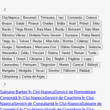
Cluj-Napoca
București
Timișoara
Iași
Constanța
Craiova
Brașov
Galați
Ploiești
Oradea
Brăila
Arad
Pitești
Sibiu
Bacău
Târgu Mureș
Baia Mare
Buzău
Botoșani
Satu Mare
Râmnicu Vâlcea
Drobeta-Turnu Severin
Suceava
Piatra Neamț
Târgu Jiu
Tulcea
Reșița
Alba Iulia
Bistrița
Călărași
Deva
Giurgiu
Hunedoara
Miercurea Ciuc
Sfântu Gheorghe
Slobozia
Alexandria
Zalău
Focșani
Slatina
Vaslui
Roman
Turda
Mediaș
Onești
Câmpina
Dej
Reghin
Făgăraș
Lugoj
Caransebeș
Petroșani
Târgoviște
Moreni
Caracal
Băilești
Mangalia
Medgidia
Tecuci
Dorohoi
Fălticeni
Rădăuți
Câmpulung
Curtea de Argeș
Saloane Barber în Cluj-Napoca
Servicii de Remodelare
Corporală în Cluj-Napoca
Servicii de Coaching în Cluj-
Napoca
Servicii de Consultanță în Cluj-Napoca
Saloane de
Cosmetică în Cluj-Napoca
Spații de Coworking în Cluj-