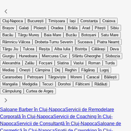
Cluj-Napoca
București
Timișoara
Iași
Constanța
Craiova
Brașov
Galați
Ploiești
Oradea
Brăila
Arad
Pitești
Sibiu
Bacău
Târgu Mureș
Baia Mare
Buzău
Botoșani
Satu Mare
Râmnicu Vâlcea
Drobeta-Turnu Severin
Suceava
Piatra Neamț
Târgu Jiu
Tulcea
Reșița
Alba Iulia
Bistrița
Călărași
Deva
Giurgiu
Hunedoara
Miercurea Ciuc
Sfântu Gheorghe
Slobozia
Alexandria
Zalău
Focșani
Slatina
Vaslui
Roman
Turda
Mediaș
Onești
Câmpina
Dej
Reghin
Făgăraș
Lugoj
Caransebeș
Petroșani
Târgoviște
Moreni
Caracal
Băilești
Mangalia
Medgidia
Tecuci
Dorohoi
Fălticeni
Rădăuți
Câmpulung
Curtea de Argeș
Saloane Barber în Cluj-Napoca
Servicii de Remodelare
Corporală în Cluj-Napoca
Servicii de Coaching în Cluj-
Napoca
Servicii de Consultanță în Cluj-Napoca
Saloane de
Cosmetică în Cluj-Napoca
Spații de Coworking în Cluj-