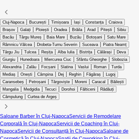
Cluj-Napoca
București
Timișoara
Iași
Constanța
Craiova
Brașov
Galați
Ploiești
Oradea
Brăila
Arad
Pitești
Sibiu
Bacău
Târgu Mureș
Baia Mare
Buzău
Botoșani
Satu Mare
Râmnicu Vâlcea
Drobeta-Turnu Severin
Suceava
Piatra Neamț
Târgu Jiu
Tulcea
Reșița
Alba Iulia
Bistrița
Călărași
Deva
Giurgiu
Hunedoara
Miercurea Ciuc
Sfântu Gheorghe
Slobozia
Alexandria
Zalău
Focșani
Slatina
Vaslui
Roman
Turda
Mediaș
Onești
Câmpina
Dej
Reghin
Făgăraș
Lugoj
Caransebeș
Petroșani
Târgoviște
Moreni
Caracal
Băilești
Mangalia
Medgidia
Tecuci
Dorohoi
Fălticeni
Rădăuți
Câmpulung
Curtea de Argeș
Saloane Barber în Cluj-Napoca
Servicii de Remodelare
Corporală în Cluj-Napoca
Servicii de Coaching în Cluj-
Napoca
Servicii de Consultanță în Cluj-Napoca
Saloane de
Cosmetică în Cluj-Napoca
Spații de Coworking în Cluj-