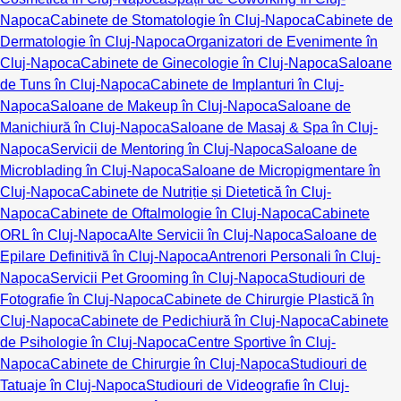
Napoca
Cabinete de Stomatologie în Cluj-Napoca
Cabinete de
Dermatologie în Cluj-Napoca
Organizatori de Evenimente în
Cluj-Napoca
Cabinete de Ginecologie în Cluj-Napoca
Saloane
de Tuns în Cluj-Napoca
Cabinete de Implanturi în Cluj-
Napoca
Saloane de Makeup în Cluj-Napoca
Saloane de
Manichiură în Cluj-Napoca
Saloane de Masaj & Spa în Cluj-
Napoca
Servicii de Mentoring în Cluj-Napoca
Saloane de
Microblading în Cluj-Napoca
Saloane de Micropigmentare în
Cluj-Napoca
Cabinete de Nutriție și Dietetică în Cluj-
Napoca
Cabinete de Oftalmologie în Cluj-Napoca
Cabinete
ORL în Cluj-Napoca
Alte Servicii în Cluj-Napoca
Saloane de
Epilare Definitivă în Cluj-Napoca
Antrenori Personali în Cluj-
Napoca
Servicii Pet Grooming în Cluj-Napoca
Studiouri de
Fotografie în Cluj-Napoca
Cabinete de Chirurgie Plastică în
Cluj-Napoca
Cabinete de Pedichiură în Cluj-Napoca
Cabinete
de Psihologie în Cluj-Napoca
Centre Sportive în Cluj-
Napoca
Cabinete de Chirurgie în Cluj-Napoca
Studiouri de
Tatuaje în Cluj-Napoca
Studiouri de Videografie în Cluj-