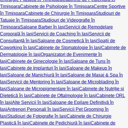
Timișoara
Cabinete de Psihologie în Timișoara
Centre Sportive
în Timișoara
Cabinete de Chirurgie în Timișoara
Studiouri de
Tatuaje în Timișoara
Studiouri de Videografie în
Timișoara
Saloane Barber în Iași
Servicii de Remodelare
Corporală în Iași
Servicii de Coaching în Iași
Servicii de
Consultanță în Iași
Saloane de Cosmetică în Iași
Spații de
Coworking în Iași
Cabinete de Stomatologie în Iași
Cabinete de
Dermatologie în Iași
Organizatori de Evenimente în
Iași
Cabinete de Ginecologie în Iași
Saloane de Tuns în
Iași
Cabinete de Implanturi în Iași
Saloane de Makeup în
Iași
Saloane de Manichiură în Iași
Saloane de Masaj & Spa în
Iași
Servicii de Mentoring în Iași
Saloane de Microblading în
Iași
Saloane de Micropigmentare în Iași
Cabinete de Nutriție și
Dietetică în Iași
Cabinete de Oftalmologie în Iași
Cabinete ORL
în Iași
Alte Servicii în Iași
Saloane de Epilare Definitivă în
Iași
Antrenori Personali în Iași
Servicii Pet Grooming în
Iași
Studiouri de Fotografie în Iași
Cabinete de Chirurgie
Plastică în Iași
Cabinete de Pedichiură în Iași
Cabinete de