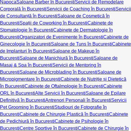
Napoca
Saloane Barber în București
Servicii de Remodelare
Corporală în București
Servicii de Coaching în București
Servicii
de Consultanță în București
Saloane de Cosmetică în
București
Spații de Coworking în București
Cabinete de
Stomatologie în București
Cabinete de Dermatologie în
București
Organizatori de Evenimente în București
Cabinete de
Ginecologie în București
Saloane de Tuns în București
Cabinete
de Implanturi în București
Saloane de Makeup în
București
Saloane de Manichiură în București
Saloane de
Masaj & Spa în București
Servicii de Mentoring în
București
Saloane de Microblading în București
Saloane de
Micropigmentare în București
Cabinete de Nutriție și Dietetică
în București
Cabinete de Oftalmologie în București
Cabinete
ORL în București
Alte Servicii în București
Saloane de Epilare
Definitivă în București
Antrenori Personali în București
Servicii
Pet Grooming în București
Studiouri de Fotografie în
București
Cabinete de Chirurgie Plastică în București
Cabinete
de Pedichiură în București
Cabinete de Psihologie în
București
Centre Sportive în București
Cabinete de Chirurgie în