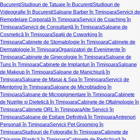
București
Studiouri de Tatuaje în București
Studiouri de
Videografie în București
Saloane Barber în Timișoara
Servicii de
Remodelare Corporală în Timișoara
Servicii de Coaching în
Timișoara
Servicii de Consultanță în Timișoara
Saloane de
Cosmetică în Timișoara
Spații de Coworking în
Timișoara
Cabinete de Stomatologie în Timișoara
Cabinete de
Dermatologie în Timișoara
Organizatori de Evenimente în
Timișoara
Cabinete de Ginecologie în Timișoara
Saloane de
Tuns în Timișoara
Cabinete de Implanturi în Timișoara
Saloane
de Makeup în Timișoara
Saloane de Manichiură în
Timișoara
Saloane de Masaj & Spa în Timișoara
Servicii de
Mentoring în Timișoara
Saloane de Microblading în
Timișoara
Saloane de Micropigmentare în Timișoara
Cabinete
de Nutriție și Dietetică în Timișoara
Cabinete de Oftalmologie în
Timișoara
Cabinete ORL în Timișoara
Alte Servicii în
Timișoara
Saloane de Epilare Definitivă în Timișoara
Antrenori
Personali în Timișoara
Servicii Pet Grooming în
Timișoara
Studiouri de Fotografie în Timișoara
Cabinete de
Chirurgie Plastică în Timișoara
Cabinete de Pedichiură în