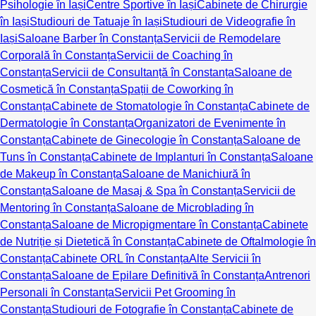
Psihologie în Iași
Centre Sportive în Iași
Cabinete de Chirurgie
în Iași
Studiouri de Tatuaje în Iași
Studiouri de Videografie în
Iași
Saloane Barber în Constanța
Servicii de Remodelare
Corporală în Constanța
Servicii de Coaching în
Constanța
Servicii de Consultanță în Constanța
Saloane de
Cosmetică în Constanța
Spații de Coworking în
Constanța
Cabinete de Stomatologie în Constanța
Cabinete de
Dermatologie în Constanța
Organizatori de Evenimente în
Constanța
Cabinete de Ginecologie în Constanța
Saloane de
Tuns în Constanța
Cabinete de Implanturi în Constanța
Saloane
de Makeup în Constanța
Saloane de Manichiură în
Constanța
Saloane de Masaj & Spa în Constanța
Servicii de
Mentoring în Constanța
Saloane de Microblading în
Constanța
Saloane de Micropigmentare în Constanța
Cabinete
de Nutriție și Dietetică în Constanța
Cabinete de Oftalmologie în
Constanța
Cabinete ORL în Constanța
Alte Servicii în
Constanța
Saloane de Epilare Definitivă în Constanța
Antrenori
Personali în Constanța
Servicii Pet Grooming în
Constanța
Studiouri de Fotografie în Constanța
Cabinete de