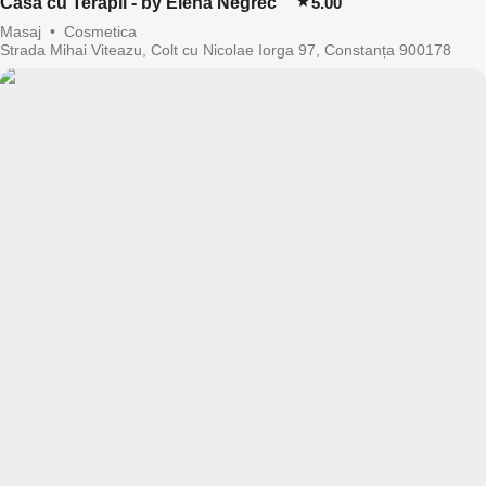
Casa cu Terapii - by Elena Negrec
5.00
Masaj
•
Cosmetica
Strada Mihai Viteazu, Colt cu Nicolae Iorga 97, Constanța 900178