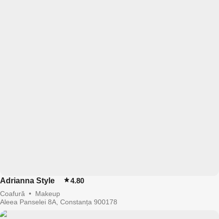
Adrianna Style
4.80
Coafură
•
Makeup
Aleea Panselei 8A, Constanța 900178