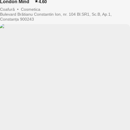
London Mind
4.60
Coafură
•
Cosmetica
Bulevard Brătianu Constantin Ion, nr. 104 Bl.SR1, Sc.B, Ap.1,
Constanța 900243