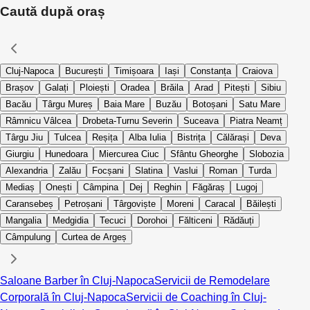
Caută după oraș
Cluj-Napoca
București
Timișoara
Iași
Constanța
Craiova
Brașov
Galați
Ploiești
Oradea
Brăila
Arad
Pitești
Sibiu
Bacău
Târgu Mureș
Baia Mare
Buzău
Botoșani
Satu Mare
Râmnicu Vâlcea
Drobeta-Turnu Severin
Suceava
Piatra Neamț
Târgu Jiu
Tulcea
Reșița
Alba Iulia
Bistrița
Călărași
Deva
Giurgiu
Hunedoara
Miercurea Ciuc
Sfântu Gheorghe
Slobozia
Alexandria
Zalău
Focșani
Slatina
Vaslui
Roman
Turda
Mediaș
Onești
Câmpina
Dej
Reghin
Făgăraș
Lugoj
Caransebeș
Petroșani
Târgoviște
Moreni
Caracal
Băilești
Mangalia
Medgidia
Tecuci
Dorohoi
Fălticeni
Rădăuți
Câmpulung
Curtea de Argeș
Saloane Barber în Cluj-Napoca
Servicii de Remodelare
Corporală în Cluj-Napoca
Servicii de Coaching în Cluj-