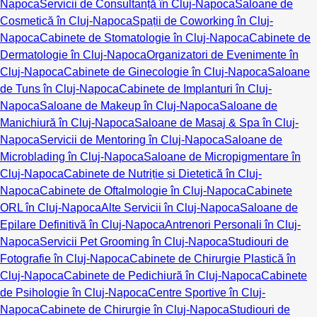
Napoca
Servicii de Consultanță în Cluj-Napoca
Saloane de
Cosmetică în Cluj-Napoca
Spații de Coworking în Cluj-
Napoca
Cabinete de Stomatologie în Cluj-Napoca
Cabinete de
Dermatologie în Cluj-Napoca
Organizatori de Evenimente în
Cluj-Napoca
Cabinete de Ginecologie în Cluj-Napoca
Saloane
de Tuns în Cluj-Napoca
Cabinete de Implanturi în Cluj-
Napoca
Saloane de Makeup în Cluj-Napoca
Saloane de
Manichiură în Cluj-Napoca
Saloane de Masaj & Spa în Cluj-
Napoca
Servicii de Mentoring în Cluj-Napoca
Saloane de
Microblading în Cluj-Napoca
Saloane de Micropigmentare în
Cluj-Napoca
Cabinete de Nutriție și Dietetică în Cluj-
Napoca
Cabinete de Oftalmologie în Cluj-Napoca
Cabinete
ORL în Cluj-Napoca
Alte Servicii în Cluj-Napoca
Saloane de
Epilare Definitivă în Cluj-Napoca
Antrenori Personali în Cluj-
Napoca
Servicii Pet Grooming în Cluj-Napoca
Studiouri de
Fotografie în Cluj-Napoca
Cabinete de Chirurgie Plastică în
Cluj-Napoca
Cabinete de Pedichiură în Cluj-Napoca
Cabinete
de Psihologie în Cluj-Napoca
Centre Sportive în Cluj-
Napoca
Cabinete de Chirurgie în Cluj-Napoca
Studiouri de