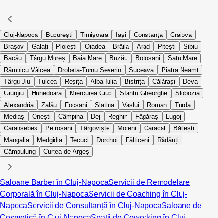
Cluj-Napoca
București
Timișoara
Iași
Constanța
Craiova
Brașov
Galați
Ploiești
Oradea
Brăila
Arad
Pitești
Sibiu
Bacău
Târgu Mureș
Baia Mare
Buzău
Botoșani
Satu Mare
Râmnicu Vâlcea
Drobeta-Turnu Severin
Suceava
Piatra Neamț
Târgu Jiu
Tulcea
Reșița
Alba Iulia
Bistrița
Călărași
Deva
Giurgiu
Hunedoara
Miercurea Ciuc
Sfântu Gheorghe
Slobozia
Alexandria
Zalău
Focșani
Slatina
Vaslui
Roman
Turda
Mediaș
Onești
Câmpina
Dej
Reghin
Făgăraș
Lugoj
Caransebeș
Petroșani
Târgoviște
Moreni
Caracal
Băilești
Mangalia
Medgidia
Tecuci
Dorohoi
Fălticeni
Rădăuți
Câmpulung
Curtea de Argeș
Saloane Barber în Cluj-Napoca
Servicii de Remodelare
Corporală în Cluj-Napoca
Servicii de Coaching în Cluj-
Napoca
Servicii de Consultanță în Cluj-Napoca
Saloane de
Cosmetică în Cluj-Napoca
Spații de Coworking în Cluj-