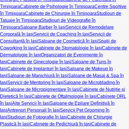
Timișoara
Cabinete de Psihologie în Timișoara
Centre Sportive
în Timișoara
Cabinete de Chirurgie în Timișoara
Studiouri de
Tatuaje în Timișoara
Studiouri de Videografie în
Timișoara
Saloane Barber în Iași
Servicii de Remodelare
Corporală în Iași
Servicii de Coaching în Iași
Servicii de
Consultanță în Iași
Saloane de Cosmetică în Iași
Spații de
Coworking în Iași
Cabinete de Stomatologie în Iași
Cabinete de
Dermatologie în Iași
Organizatori de Evenimente în
Iași
Cabinete de Ginecologie în Iași
Saloane de Tuns în
Iași
Cabinete de Implanturi în Iași
Saloane de Makeup în
Iași
Saloane de Manichiură în Iași
Saloane de Masaj & Spa în
Iași
Servicii de Mentoring în Iași
Saloane de Microblading în
Iași
Saloane de Micropigmentare în Iași
Cabinete de Nutriție și
Dietetică în Iași
Cabinete de Oftalmologie în Iași
Cabinete ORL
în Iași
Alte Servicii în Iași
Saloane de Epilare Definitivă în
Iași
Antrenori Personali în Iași
Servicii Pet Grooming în
Iași
Studiouri de Fotografie în Iași
Cabinete de Chirurgie
Plastică în Iași
Cabinete de Pedichiură în Iași
Cabinete de