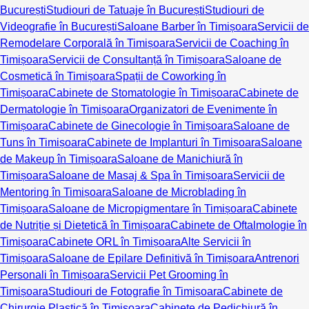
București
Studiouri de Tatuaje în București
Studiouri de
Videografie în București
Saloane Barber în Timișoara
Servicii de
Remodelare Corporală în Timișoara
Servicii de Coaching în
Timișoara
Servicii de Consultanță în Timișoara
Saloane de
Cosmetică în Timișoara
Spații de Coworking în
Timișoara
Cabinete de Stomatologie în Timișoara
Cabinete de
Dermatologie în Timișoara
Organizatori de Evenimente în
Timișoara
Cabinete de Ginecologie în Timișoara
Saloane de
Tuns în Timișoara
Cabinete de Implanturi în Timișoara
Saloane
de Makeup în Timișoara
Saloane de Manichiură în
Timișoara
Saloane de Masaj & Spa în Timișoara
Servicii de
Mentoring în Timișoara
Saloane de Microblading în
Timișoara
Saloane de Micropigmentare în Timișoara
Cabinete
de Nutriție și Dietetică în Timișoara
Cabinete de Oftalmologie în
Timișoara
Cabinete ORL în Timișoara
Alte Servicii în
Timișoara
Saloane de Epilare Definitivă în Timișoara
Antrenori
Personali în Timișoara
Servicii Pet Grooming în
Timișoara
Studiouri de Fotografie în Timișoara
Cabinete de
Chirurgie Plastică în Timișoara
Cabinete de Pedichiură în