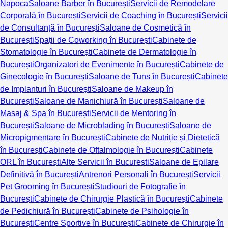
Napoca
Saloane Barber în București
Servicii de Remodelare
Corporală în București
Servicii de Coaching în București
Servicii
de Consultanță în București
Saloane de Cosmetică în
București
Spații de Coworking în București
Cabinete de
Stomatologie în București
Cabinete de Dermatologie în
București
Organizatori de Evenimente în București
Cabinete de
Ginecologie în București
Saloane de Tuns în București
Cabinete
de Implanturi în București
Saloane de Makeup în
București
Saloane de Manichiură în București
Saloane de
Masaj & Spa în București
Servicii de Mentoring în
București
Saloane de Microblading în București
Saloane de
Micropigmentare în București
Cabinete de Nutriție și Dietetică
în București
Cabinete de Oftalmologie în București
Cabinete
ORL în București
Alte Servicii în București
Saloane de Epilare
Definitivă în București
Antrenori Personali în București
Servicii
Pet Grooming în București
Studiouri de Fotografie în
București
Cabinete de Chirurgie Plastică în București
Cabinete
de Pedichiură în București
Cabinete de Psihologie în
București
Centre Sportive în București
Cabinete de Chirurgie în