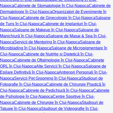
Napoca
Cabinete de Stomatologie în Cluj-Napoca
Cabinete de
Dermatologie în Cluj-Napoca
Organizatori de Evenimente în
Cluj-Napoca
Cabinete de Ginecologie în Cluj-Napoca
Saloane
de Tuns în Cluj-Napoca
Cabinete de Implanturi în Cluj-
Napoca
Saloane de Makeup în Cluj-Napoca
Saloane de
Manichiură în Cluj-Napoca
Saloane de Masaj & Spa în Cluj-
Napoca
Servicii de Mentoring în Cluj-Napoca
Saloane de
Microblading în Cluj-Napoca
Saloane de Micropigmentare în
Cluj-Napoca
Cabinete de Nutriție și Dietetică în Cluj-
Napoca
Cabinete de Oftalmologie în Cluj-Napoca
Cabinete
ORL în Cluj-Napoca
Alte Servicii în Cluj-Napoca
Saloane de
Epilare Definitivă în Cluj-Napoca
Antrenori Personali în Cluj-
Napoca
Servicii Pet Grooming în Cluj-Napoca
Studiouri de
Fotografie în Cluj-Napoca
Cabinete de Chirurgie Plastică în
Cluj-Napoca
Cabinete de Pedichiură în Cluj-Napoca
Cabinete
de Psihologie în Cluj-Napoca
Centre Sportive în Cluj-
Napoca
Cabinete de Chirurgie în Cluj-Napoca
Studiouri de
Tatuaje în Cluj-Napoca
Studiouri de Videografie în Cluj-