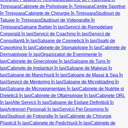
Timișoara
Cabinete de Psihologie în Timișoara
Centre Sportive
în Timișoara
Cabinete de Chirurgie în Timișoara
Studiouri de
Tatuaje în Timișoara
Studiouri de Videografie în
Timișoara
Saloane Barber în Iași
Servicii de Remodelare
Corporală în Iași
Servicii de Coaching în Iași
Servicii de
Consultanță în Iași
Saloane de Cosmetică în Iași
Spații de
Coworking în Iași
Cabinete de Stomatologie în Iași
Cabinete de
Dermatologie în Iași
Organizatori de Evenimente în
Iași
Cabinete de Ginecologie în Iași
Saloane de Tuns în
Iași
Cabinete de Implanturi în Iași
Saloane de Makeup în
Iași
Saloane de Manichiură în Iași
Saloane de Masaj & Spa în
Iași
Servicii de Mentoring în Iași
Saloane de Microblading în
Iași
Saloane de Micropigmentare în Iași
Cabinete de Nutriție și
Dietetică în Iași
Cabinete de Oftalmologie în Iași
Cabinete ORL
în Iași
Alte Servicii în Iași
Saloane de Epilare Definitivă în
Iași
Antrenori Personali în Iași
Servicii Pet Grooming în
Iași
Studiouri de Fotografie în Iași
Cabinete de Chirurgie
Plastică în Iași
Cabinete de Pedichiură în Iași
Cabinete de