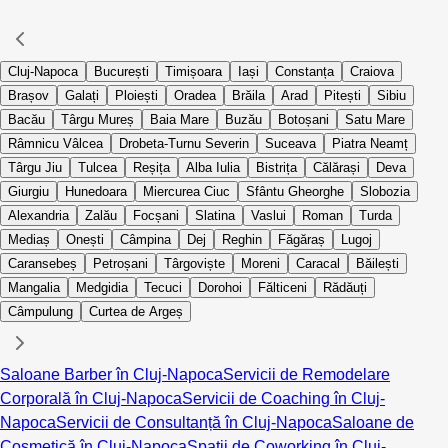
Cluj-Napoca
București
Timișoara
Iași
Constanța
Craiova
Brașov
Galați
Ploiești
Oradea
Brăila
Arad
Pitești
Sibiu
Bacău
Târgu Mureș
Baia Mare
Buzău
Botoșani
Satu Mare
Râmnicu Vâlcea
Drobeta-Turnu Severin
Suceava
Piatra Neamț
Târgu Jiu
Tulcea
Reșița
Alba Iulia
Bistrița
Călărași
Deva
Giurgiu
Hunedoara
Miercurea Ciuc
Sfântu Gheorghe
Slobozia
Alexandria
Zalău
Focșani
Slatina
Vaslui
Roman
Turda
Mediaș
Onești
Câmpina
Dej
Reghin
Făgăraș
Lugoj
Caransebeș
Petroșani
Târgoviște
Moreni
Caracal
Băilești
Mangalia
Medgidia
Tecuci
Dorohoi
Fălticeni
Rădăuți
Câmpulung
Curtea de Argeș
Saloane Barber în Cluj-Napoca
Servicii de Remodelare
Corporală în Cluj-Napoca
Servicii de Coaching în Cluj-
Napoca
Servicii de Consultanță în Cluj-Napoca
Saloane de
Cosmetică în Cluj-Napoca
Spații de Coworking în Cluj-