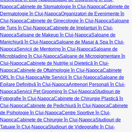
Napoca
Cabinete de Stomatologie în Cluj-Napoca
Cabinete de
Dermatologie în Cluj-Napoca
Organizatori de Evenimente în
Cluj-Napoca
Cabinete de Ginecologie în Cluj-Napoca
Saloane
de Tuns în Cluj-Napoca
Cabinete de Implanturi în Cluj-
Napoca
Saloane de Makeup în Cluj-Napoca
Saloane de
Manichiură în Cluj-Napoca
Saloane de Masaj & Spa în Cluj-
Napoca
Servicii de Mentoring în Cluj-Napoca
Saloane de
Microblading în Cluj-Napoca
Saloane de Micropigmentare în
Cluj-Napoca
Cabinete de Nutriție și Dietetică în Cluj-
Napoca
Cabinete de Oftalmologie în Cluj-Napoca
Cabinete
ORL în Cluj-Napoca
Alte Servicii în Cluj-Napoca
Saloane de
Epilare Definitivă în Cluj-Napoca
Antrenori Personali în Cluj-
Napoca
Servicii Pet Grooming în Cluj-Napoca
Studiouri de
Fotografie în Cluj-Napoca
Cabinete de Chirurgie Plastică în
Cluj-Napoca
Cabinete de Pedichiură în Cluj-Napoca
Cabinete
de Psihologie în Cluj-Napoca
Centre Sportive în Cluj-
Napoca
Cabinete de Chirurgie în Cluj-Napoca
Studiouri de
Tatuaje în Cluj-Napoca
Studiouri de Videografie în Cluj-