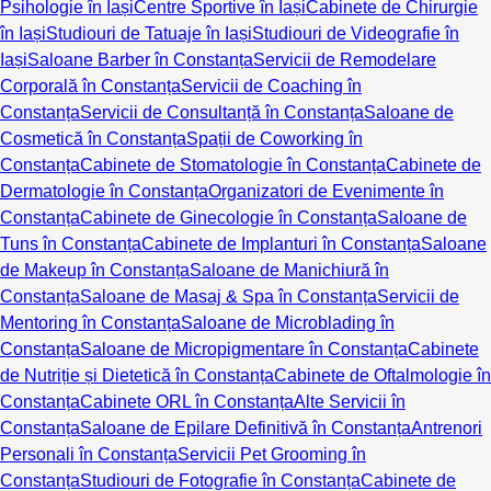
Psihologie în Iași
Centre Sportive în Iași
Cabinete de Chirurgie
în Iași
Studiouri de Tatuaje în Iași
Studiouri de Videografie în
Iași
Saloane Barber în Constanța
Servicii de Remodelare
Corporală în Constanța
Servicii de Coaching în
Constanța
Servicii de Consultanță în Constanța
Saloane de
Cosmetică în Constanța
Spații de Coworking în
Constanța
Cabinete de Stomatologie în Constanța
Cabinete de
Dermatologie în Constanța
Organizatori de Evenimente în
Constanța
Cabinete de Ginecologie în Constanța
Saloane de
Tuns în Constanța
Cabinete de Implanturi în Constanța
Saloane
de Makeup în Constanța
Saloane de Manichiură în
Constanța
Saloane de Masaj & Spa în Constanța
Servicii de
Mentoring în Constanța
Saloane de Microblading în
Constanța
Saloane de Micropigmentare în Constanța
Cabinete
de Nutriție și Dietetică în Constanța
Cabinete de Oftalmologie în
Constanța
Cabinete ORL în Constanța
Alte Servicii în
Constanța
Saloane de Epilare Definitivă în Constanța
Antrenori
Personali în Constanța
Servicii Pet Grooming în
Constanța
Studiouri de Fotografie în Constanța
Cabinete de