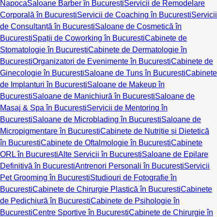
Napoca
Saloane Barber în București
Servicii de Remodelare
Corporală în București
Servicii de Coaching în București
Servicii
de Consultanță în București
Saloane de Cosmetică în
București
Spații de Coworking în București
Cabinete de
Stomatologie în București
Cabinete de Dermatologie în
București
Organizatori de Evenimente în București
Cabinete de
Ginecologie în București
Saloane de Tuns în București
Cabinete
de Implanturi în București
Saloane de Makeup în
București
Saloane de Manichiură în București
Saloane de
Masaj & Spa în București
Servicii de Mentoring în
București
Saloane de Microblading în București
Saloane de
Micropigmentare în București
Cabinete de Nutriție și Dietetică
în București
Cabinete de Oftalmologie în București
Cabinete
ORL în București
Alte Servicii în București
Saloane de Epilare
Definitivă în București
Antrenori Personali în București
Servicii
Pet Grooming în București
Studiouri de Fotografie în
București
Cabinete de Chirurgie Plastică în București
Cabinete
de Pedichiură în București
Cabinete de Psihologie în
București
Centre Sportive în București
Cabinete de Chirurgie în