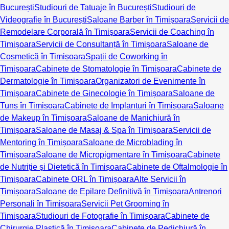
București
Studiouri de Tatuaje în București
Studiouri de
Videografie în București
Saloane Barber în Timișoara
Servicii de
Remodelare Corporală în Timișoara
Servicii de Coaching în
Timișoara
Servicii de Consultanță în Timișoara
Saloane de
Cosmetică în Timișoara
Spații de Coworking în
Timișoara
Cabinete de Stomatologie în Timișoara
Cabinete de
Dermatologie în Timișoara
Organizatori de Evenimente în
Timișoara
Cabinete de Ginecologie în Timișoara
Saloane de
Tuns în Timișoara
Cabinete de Implanturi în Timișoara
Saloane
de Makeup în Timișoara
Saloane de Manichiură în
Timișoara
Saloane de Masaj & Spa în Timișoara
Servicii de
Mentoring în Timișoara
Saloane de Microblading în
Timișoara
Saloane de Micropigmentare în Timișoara
Cabinete
de Nutriție și Dietetică în Timișoara
Cabinete de Oftalmologie în
Timișoara
Cabinete ORL în Timișoara
Alte Servicii în
Timișoara
Saloane de Epilare Definitivă în Timișoara
Antrenori
Personali în Timișoara
Servicii Pet Grooming în
Timișoara
Studiouri de Fotografie în Timișoara
Cabinete de
Chirurgie Plastică în Timișoara
Cabinete de Pedichiură în