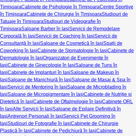
Timișoara
Cabinete de Psihologie în Timișoara
Centre Sportive
în Timișoara
Cabinete de Chirurgie în Timișoara
Studiouri de
Tatuaje în Timișoara
Studiouri de Videografie în
Timișoara
Saloane Barber în Iași
Servicii de Remodelare
Corporală în Iași
Servicii de Coaching în Iași
Servicii de
Consultanță în Iași
Saloane de Cosmetică în Iași
Spații de
Coworking în Iași
Cabinete de Stomatologie în Iași
Cabinete de
Dermatologie în Iași
Organizatori de Evenimente în
Iași
Cabinete de Ginecologie în Iași
Saloane de Tuns în
Iași
Cabinete de Implanturi în Iași
Saloane de Makeup în
Iași
Saloane de Manichiură în Iași
Saloane de Masaj & Spa în
Iași
Servicii de Mentoring în Iași
Saloane de Microblading în
Iași
Saloane de Micropigmentare în Iași
Cabinete de Nutriție și
Dietetică în Iași
Cabinete de Oftalmologie în Iași
Cabinete ORL
în Iași
Alte Servicii în Iași
Saloane de Epilare Definitivă în
Iași
Antrenori Personali în Iași
Servicii Pet Grooming în
Iași
Studiouri de Fotografie în Iași
Cabinete de Chirurgie
Plastică în Iași
Cabinete de Pedichiură în Iași
Cabinete de