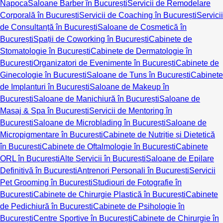
Napoca
Saloane Barber în București
Servicii de Remodelare
Corporală în București
Servicii de Coaching în București
Servicii
de Consultanță în București
Saloane de Cosmetică în
București
Spații de Coworking în București
Cabinete de
Stomatologie în București
Cabinete de Dermatologie în
București
Organizatori de Evenimente în București
Cabinete de
Ginecologie în București
Saloane de Tuns în București
Cabinete
de Implanturi în București
Saloane de Makeup în
București
Saloane de Manichiură în București
Saloane de
Masaj & Spa în București
Servicii de Mentoring în
București
Saloane de Microblading în București
Saloane de
Micropigmentare în București
Cabinete de Nutriție și Dietetică
în București
Cabinete de Oftalmologie în București
Cabinete
ORL în București
Alte Servicii în București
Saloane de Epilare
Definitivă în București
Antrenori Personali în București
Servicii
Pet Grooming în București
Studiouri de Fotografie în
București
Cabinete de Chirurgie Plastică în București
Cabinete
de Pedichiură în București
Cabinete de Psihologie în
București
Centre Sportive în București
Cabinete de Chirurgie în