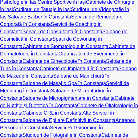
Psihologie în Iași
Centre Sportive în Iași
Cabinete de Chirurgie
în Iași
Studiouri de Tatuaje în Iași
Studiouri de Videografie în
Iași
Saloane Barber în Constanța
Servicii de Remodelare
Corporală în Constanța
Servicii de Coaching în
Constanța
Servicii de Consultanță în Constanța
Saloane de
Cosmetică în Constanța
Spații de Coworking în
Constanța
Cabinete de Stomatologie în Constanța
Cabinete de
Dermatologie în Constanța
Organizatori de Evenimente în
Constanța
Cabinete de Ginecologie în Constanța
Saloane de
Tuns în Constanța
Cabinete de Implanturi în Constanța
Saloane
de Makeup în Constanța
Saloane de Manichiură în
Constanța
Saloane de Masaj & Spa în Constanța
Servicii de
Mentoring în Constanța
Saloane de Microblading în
Constanța
Saloane de Micropigmentare în Constanța
Cabinete
de Nutriție și Dietetică în Constanța
Cabinete de Oftalmologie în
Constanța
Cabinete ORL în Constanța
Alte Servicii în
Constanța
Saloane de Epilare Definitivă în Constanța
Antrenori
Personali în Constanța
Servicii Pet Grooming în
Constanța
Studiouri de Fotografie în Constanța
Cabinete de