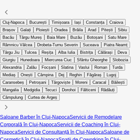
Cluj-Napoca
București
Timișoara
Iași
Constanța
Craiova
Brașov
Galați
Ploiești
Oradea
Brăila
Arad
Pitești
Sibiu
Bacău
Târgu Mureș
Baia Mare
Buzău
Botoșani
Satu Mare
Râmnicu Vâlcea
Drobeta-Turnu Severin
Suceava
Piatra Neamț
Târgu Jiu
Tulcea
Reșița
Alba Iulia
Bistrița
Călărași
Deva
Giurgiu
Hunedoara
Miercurea Ciuc
Sfântu Gheorghe
Slobozia
Alexandria
Zalău
Focșani
Slatina
Vaslui
Roman
Turda
Mediaș
Onești
Câmpina
Dej
Reghin
Făgăraș
Lugoj
Caransebeș
Petroșani
Târgoviște
Moreni
Caracal
Băilești
Mangalia
Medgidia
Tecuci
Dorohoi
Fălticeni
Rădăuți
Câmpulung
Curtea de Argeș
Saloane Barber în Cluj-Napoca
Servicii de Remodelare
Corporală în Cluj-Napoca
Servicii de Coaching în Cluj-
Napoca
Servicii de Consultanță în Cluj-Napoca
Saloane de
Cosmetică în Cluj-Napoca
Spații de Coworking în Cluj-