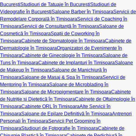
București
Studiouri de Tatuaje în București
Studiouri de
Videografie în București
Saloane Barber în Timișoara
Servicii de
Remodelare Corporală în Timișoara
Servicii de Coaching în
Timișoara
Servicii de Consultanță în Timișoara
Saloane de
Cosmetică în Timișoara
Spații de Coworking în
Timișoara
Cabinete de Stomatologie în Timișoara
Cabinete de
Dermatologie în Timișoara
Organizatori de Evenimente în
Timișoara
Cabinete de Ginecologie în Timișoara
Saloane de
Tuns în Timișoara
Cabinete de Implanturi în Timișoara
Saloane
de Makeup în Timișoara
Saloane de Manichiură în
Timișoara
Saloane de Masaj & Spa în Timișoara
Servicii de
Mentoring în Timișoara
Saloane de Microblading în
Timișoara
Saloane de Micropigmentare în Timișoara
Cabinete
de Nutriție și Dietetică în Timișoara
Cabinete de Oftalmologie în
Timișoara
Cabinete ORL în Timișoara
Alte Servicii în
Timișoara
Saloane de Epilare Definitivă în Timișoara
Antrenori
Personali în Timișoara
Servicii Pet Grooming în
Timișoara
Studiouri de Fotografie în Timișoara
Cabinete de
Chirurgie Plastică în Timișoara
Cabinete de Pedichiură în