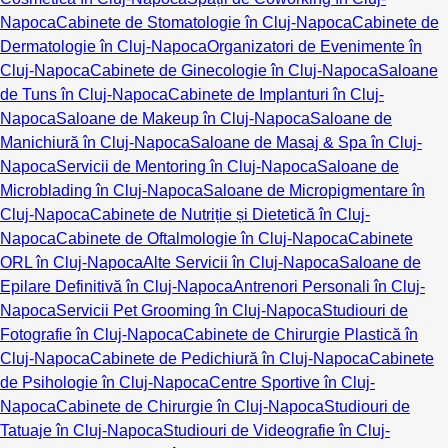
Napoca
Cabinete de Stomatologie în Cluj-Napoca
Cabinete de
Dermatologie în Cluj-Napoca
Organizatori de Evenimente în
Cluj-Napoca
Cabinete de Ginecologie în Cluj-Napoca
Saloane
de Tuns în Cluj-Napoca
Cabinete de Implanturi în Cluj-
Napoca
Saloane de Makeup în Cluj-Napoca
Saloane de
Manichiură în Cluj-Napoca
Saloane de Masaj & Spa în Cluj-
Napoca
Servicii de Mentoring în Cluj-Napoca
Saloane de
Microblading în Cluj-Napoca
Saloane de Micropigmentare în
Cluj-Napoca
Cabinete de Nutriție și Dietetică în Cluj-
Napoca
Cabinete de Oftalmologie în Cluj-Napoca
Cabinete
ORL în Cluj-Napoca
Alte Servicii în Cluj-Napoca
Saloane de
Epilare Definitivă în Cluj-Napoca
Antrenori Personali în Cluj-
Napoca
Servicii Pet Grooming în Cluj-Napoca
Studiouri de
Fotografie în Cluj-Napoca
Cabinete de Chirurgie Plastică în
Cluj-Napoca
Cabinete de Pedichiură în Cluj-Napoca
Cabinete
de Psihologie în Cluj-Napoca
Centre Sportive în Cluj-
Napoca
Cabinete de Chirurgie în Cluj-Napoca
Studiouri de
Tatuaje în Cluj-Napoca
Studiouri de Videografie în Cluj-