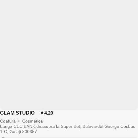
GLAM STUDIO
4.20
Coafură
•
Cosmetica
Lângă CEC BANK,deasupra la Super Bet, Bulevardul George Coșbuc
1-C, Galați 800357