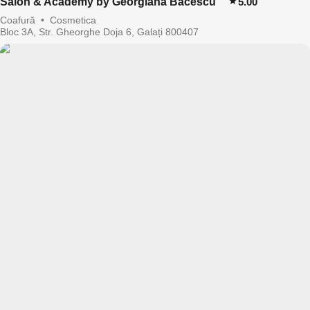
Salon & Academy by Georgiana Bacescu
5.00
Coafură
•
Cosmetica
Bloc 3A, Str. Gheorghe Doja 6, Galați 800407