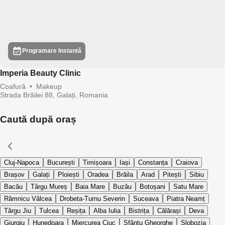
Programare Instantă
Imperia Beauty Clinic
Coafură
•
Makeup
Strada Brăilei 88, Galați, Romania
Caută după oraș
Cluj-Napoca
București
Timișoara
Iași
Constanța
Craiova
Brașov
Galați
Ploiești
Oradea
Brăila
Arad
Pitești
Sibiu
Bacău
Târgu Mureș
Baia Mare
Buzău
Botoșani
Satu Mare
Râmnicu Vâlcea
Drobeta-Turnu Severin
Suceava
Piatra Neamț
Târgu Jiu
Tulcea
Reșița
Alba Iulia
Bistrița
Călărași
Deva
Giurgiu
Hunedoara
Miercurea Ciuc
Sfântu Gheorghe
Slobozia