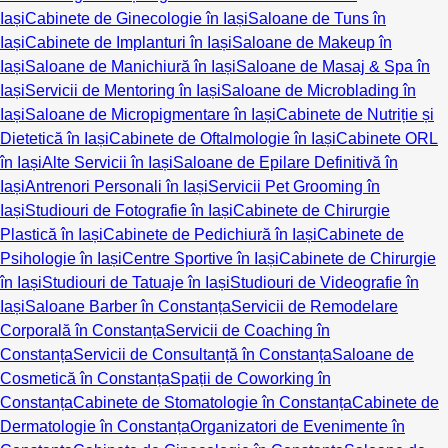
Iași
Cabinete de Ginecologie în Iași
Saloane de Tuns în
Iași
Cabinete de Implanturi în Iași
Saloane de Makeup în
Iași
Saloane de Manichiură în Iași
Saloane de Masaj & Spa în
Iași
Servicii de Mentoring în Iași
Saloane de Microblading în
Iași
Saloane de Micropigmentare în Iași
Cabinete de Nutriție și
Dietetică în Iași
Cabinete de Oftalmologie în Iași
Cabinete ORL
în Iași
Alte Servicii în Iași
Saloane de Epilare Definitivă în
Iași
Antrenori Personali în Iași
Servicii Pet Grooming în
Iași
Studiouri de Fotografie în Iași
Cabinete de Chirurgie
Plastică în Iași
Cabinete de Pedichiură în Iași
Cabinete de
Psihologie în Iași
Centre Sportive în Iași
Cabinete de Chirurgie
în Iași
Studiouri de Tatuaje în Iași
Studiouri de Videografie în
Iași
Saloane Barber în Constanța
Servicii de Remodelare
Corporală în Constanța
Servicii de Coaching în
Constanța
Servicii de Consultanță în Constanța
Saloane de
Cosmetică în Constanța
Spații de Coworking în
Constanța
Cabinete de Stomatologie în Constanța
Cabinete de
Dermatologie în Constanța
Organizatori de Evenimente în