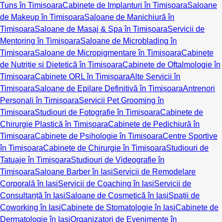
Tuns în Timișoara
Cabinete de Implanturi în Timișoara
Saloane
de Makeup în Timișoara
Saloane de Manichiură în
Timișoara
Saloane de Masaj & Spa în Timișoara
Servicii de
Mentoring în Timișoara
Saloane de Microblading în
Timișoara
Saloane de Micropigmentare în Timișoara
Cabinete
de Nutriție și Dietetică în Timișoara
Cabinete de Oftalmologie în
Timișoara
Cabinete ORL în Timișoara
Alte Servicii în
Timișoara
Saloane de Epilare Definitivă în Timișoara
Antrenori
Personali în Timișoara
Servicii Pet Grooming în
Timișoara
Studiouri de Fotografie în Timișoara
Cabinete de
Chirurgie Plastică în Timișoara
Cabinete de Pedichiură în
Timișoara
Cabinete de Psihologie în Timișoara
Centre Sportive
în Timișoara
Cabinete de Chirurgie în Timișoara
Studiouri de
Tatuaje în Timișoara
Studiouri de Videografie în
Timișoara
Saloane Barber în Iași
Servicii de Remodelare
Corporală în Iași
Servicii de Coaching în Iași
Servicii de
Consultanță în Iași
Saloane de Cosmetică în Iași
Spații de
Coworking în Iași
Cabinete de Stomatologie în Iași
Cabinete de
Dermatologie în Iași
Organizatori de Evenimente în