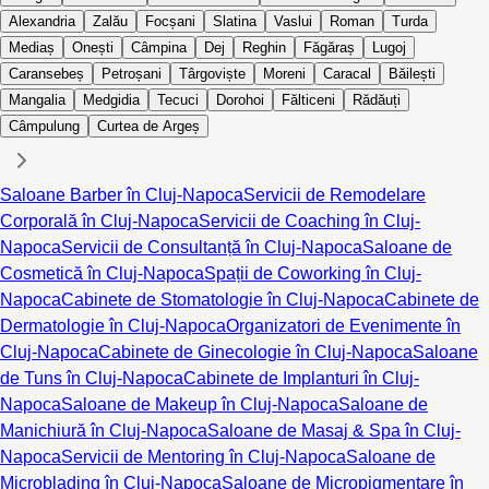
Alexandria
Zalău
Focșani
Slatina
Vaslui
Roman
Turda
Mediaș
Onești
Câmpina
Dej
Reghin
Făgăraș
Lugoj
Caransebeș
Petroșani
Târgoviște
Moreni
Caracal
Băilești
Mangalia
Medgidia
Tecuci
Dorohoi
Fălticeni
Rădăuți
Câmpulung
Curtea de Argeș
Saloane Barber în Cluj-Napoca
Servicii de Remodelare
Corporală în Cluj-Napoca
Servicii de Coaching în Cluj-
Napoca
Servicii de Consultanță în Cluj-Napoca
Saloane de
Cosmetică în Cluj-Napoca
Spații de Coworking în Cluj-
Napoca
Cabinete de Stomatologie în Cluj-Napoca
Cabinete de
Dermatologie în Cluj-Napoca
Organizatori de Evenimente în
Cluj-Napoca
Cabinete de Ginecologie în Cluj-Napoca
Saloane
de Tuns în Cluj-Napoca
Cabinete de Implanturi în Cluj-
Napoca
Saloane de Makeup în Cluj-Napoca
Saloane de
Manichiură în Cluj-Napoca
Saloane de Masaj & Spa în Cluj-
Napoca
Servicii de Mentoring în Cluj-Napoca
Saloane de
Microblading în Cluj-Napoca
Saloane de Micropigmentare în