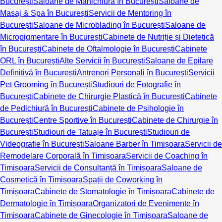
București
Saloane de Manichiură în București
Saloane de
Masaj & Spa în București
Servicii de Mentoring în
București
Saloane de Microblading în București
Saloane de
Micropigmentare în București
Cabinete de Nutriție și Dietetică
în București
Cabinete de Oftalmologie în București
Cabinete
ORL în București
Alte Servicii în București
Saloane de Epilare
Definitivă în București
Antrenori Personali în București
Servicii
Pet Grooming în București
Studiouri de Fotografie în
București
Cabinete de Chirurgie Plastică în București
Cabinete
de Pedichiură în București
Cabinete de Psihologie în
București
Centre Sportive în București
Cabinete de Chirurgie în
București
Studiouri de Tatuaje în București
Studiouri de
Videografie în București
Saloane Barber în Timișoara
Servicii de
Remodelare Corporală în Timișoara
Servicii de Coaching în
Timișoara
Servicii de Consultanță în Timișoara
Saloane de
Cosmetică în Timișoara
Spații de Coworking în
Timișoara
Cabinete de Stomatologie în Timișoara
Cabinete de
Dermatologie în Timișoara
Organizatori de Evenimente în
Timișoara
Cabinete de Ginecologie în Timișoara
Saloane de