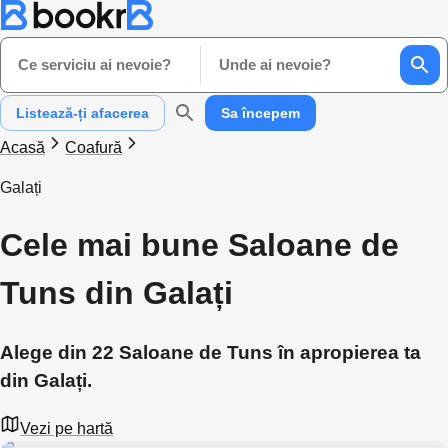
Ce serviciu ai nevoie?
Unde ai nevoie?
Listează-ți afacerea
Sa începem
Acasă
Coafură
Galați
Cele mai bune Saloane de
Tuns din Galați
Alege din 22 Saloane de Tuns în apropierea ta
din Galați.
Vezi pe hartă