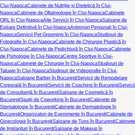
Cluj-Napoca
Cabinete de Nutriție și Dietetică în Cluj-
Napoca
Cabinete de Oftalmologie în Cluj-Napoca
Cabinete
ORL în Cluj-Napoca
Alte Servicii în Cluj-Napoca
Saloane de
Epilare Definitivă în Cluj-Napoca
Antrenori Personali în Cluj-
Napoca
Servicii Pet Grooming în Cluj-Napoca
Studiouri de
Fotografie în Cluj-Napoca
Cabinete de Chirurgie Plastică în
Cluj-Napoca
Cabinete de Pedichiură în Cluj-Napoca
Cabinete
de Psihologie în Cluj-Napoca
Centre Sportive în Cluj-
Napoca
Cabinete de Chirurgie în Cluj-Napoca
Studiouri de
Tatuaje în Cluj-Napoca
Studiouri de Videografie în Cluj-
Napoca
Saloane Barber în București
Servicii de Remodelare
Corporală în București
Servicii de Coaching în București
Servicii
de Consultanță în București
Saloane de Cosmetică în
București
Spații de Coworking în București
Cabinete de
Stomatologie în București
Cabinete de Dermatologie în
București
Organizatori de Evenimente în București
Cabinete de
Ginecologie în București
Saloane de Tuns în București
Cabinete
de Implanturi în București
Saloane de Makeup în