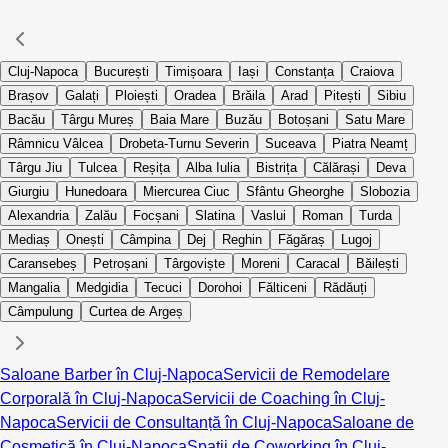
Cluj-Napoca
București
Timișoara
Iași
Constanța
Craiova
Brașov
Galați
Ploiești
Oradea
Brăila
Arad
Pitești
Sibiu
Bacău
Târgu Mureș
Baia Mare
Buzău
Botoșani
Satu Mare
Râmnicu Vâlcea
Drobeta-Turnu Severin
Suceava
Piatra Neamț
Târgu Jiu
Tulcea
Reșița
Alba Iulia
Bistrița
Călărași
Deva
Giurgiu
Hunedoara
Miercurea Ciuc
Sfântu Gheorghe
Slobozia
Alexandria
Zalău
Focșani
Slatina
Vaslui
Roman
Turda
Mediaș
Onești
Câmpina
Dej
Reghin
Făgăraș
Lugoj
Caransebeș
Petroșani
Târgoviște
Moreni
Caracal
Băilești
Mangalia
Medgidia
Tecuci
Dorohoi
Fălticeni
Rădăuți
Câmpulung
Curtea de Argeș
Saloane Barber în Cluj-Napoca
Servicii de Remodelare
Corporală în Cluj-Napoca
Servicii de Coaching în Cluj-
Napoca
Servicii de Consultanță în Cluj-Napoca
Saloane de
Cosmetică în Cluj-Napoca
Spații de Coworking în Cluj-