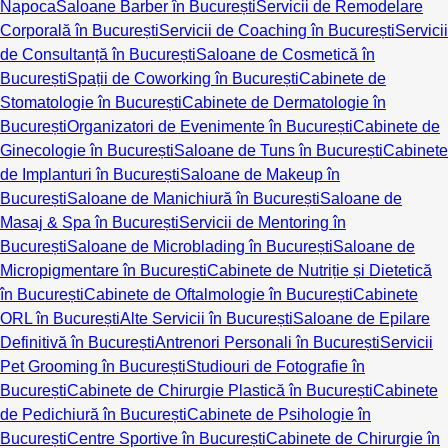
Napoca
Saloane Barber în București
Servicii de Remodelare
Corporală în București
Servicii de Coaching în București
Servicii
de Consultanță în București
Saloane de Cosmetică în
București
Spații de Coworking în București
Cabinete de
Stomatologie în București
Cabinete de Dermatologie în
București
Organizatori de Evenimente în București
Cabinete de
Ginecologie în București
Saloane de Tuns în București
Cabinete
de Implanturi în București
Saloane de Makeup în
București
Saloane de Manichiură în București
Saloane de
Masaj & Spa în București
Servicii de Mentoring în
București
Saloane de Microblading în București
Saloane de
Micropigmentare în București
Cabinete de Nutriție și Dietetică
în București
Cabinete de Oftalmologie în București
Cabinete
ORL în București
Alte Servicii în București
Saloane de Epilare
Definitivă în București
Antrenori Personali în București
Servicii
Pet Grooming în București
Studiouri de Fotografie în
București
Cabinete de Chirurgie Plastică în București
Cabinete
de Pedichiură în București
Cabinete de Psihologie în
București
Centre Sportive în București
Cabinete de Chirurgie în