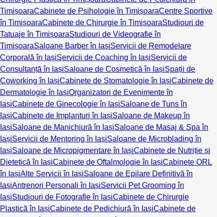
Timișoara
Cabinete de Psihologie în Timișoara
Centre Sportive
în Timișoara
Cabinete de Chirurgie în Timișoara
Studiouri de
Tatuaje în Timișoara
Studiouri de Videografie în
Timișoara
Saloane Barber în Iași
Servicii de Remodelare
Corporală în Iași
Servicii de Coaching în Iași
Servicii de
Consultanță în Iași
Saloane de Cosmetică în Iași
Spații de
Coworking în Iași
Cabinete de Stomatologie în Iași
Cabinete de
Dermatologie în Iași
Organizatori de Evenimente în
Iași
Cabinete de Ginecologie în Iași
Saloane de Tuns în
Iași
Cabinete de Implanturi în Iași
Saloane de Makeup în
Iași
Saloane de Manichiură în Iași
Saloane de Masaj & Spa în
Iași
Servicii de Mentoring în Iași
Saloane de Microblading în
Iași
Saloane de Micropigmentare în Iași
Cabinete de Nutriție și
Dietetică în Iași
Cabinete de Oftalmologie în Iași
Cabinete ORL
în Iași
Alte Servicii în Iași
Saloane de Epilare Definitivă în
Iași
Antrenori Personali în Iași
Servicii Pet Grooming în
Iași
Studiouri de Fotografie în Iași
Cabinete de Chirurgie
Plastică în Iași
Cabinete de Pedichiură în Iași
Cabinete de