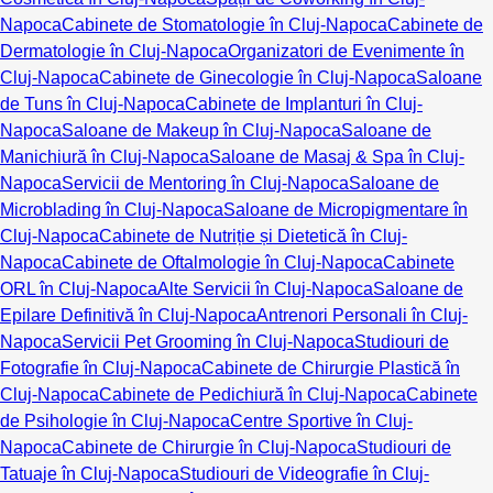
Napoca
Cabinete de Stomatologie în Cluj-Napoca
Cabinete de
Dermatologie în Cluj-Napoca
Organizatori de Evenimente în
Cluj-Napoca
Cabinete de Ginecologie în Cluj-Napoca
Saloane
de Tuns în Cluj-Napoca
Cabinete de Implanturi în Cluj-
Napoca
Saloane de Makeup în Cluj-Napoca
Saloane de
Manichiură în Cluj-Napoca
Saloane de Masaj & Spa în Cluj-
Napoca
Servicii de Mentoring în Cluj-Napoca
Saloane de
Microblading în Cluj-Napoca
Saloane de Micropigmentare în
Cluj-Napoca
Cabinete de Nutriție și Dietetică în Cluj-
Napoca
Cabinete de Oftalmologie în Cluj-Napoca
Cabinete
ORL în Cluj-Napoca
Alte Servicii în Cluj-Napoca
Saloane de
Epilare Definitivă în Cluj-Napoca
Antrenori Personali în Cluj-
Napoca
Servicii Pet Grooming în Cluj-Napoca
Studiouri de
Fotografie în Cluj-Napoca
Cabinete de Chirurgie Plastică în
Cluj-Napoca
Cabinete de Pedichiură în Cluj-Napoca
Cabinete
de Psihologie în Cluj-Napoca
Centre Sportive în Cluj-
Napoca
Cabinete de Chirurgie în Cluj-Napoca
Studiouri de
Tatuaje în Cluj-Napoca
Studiouri de Videografie în Cluj-