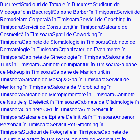
București
Studiouri de Tatuaje în București
Studiouri de
Videografie în București
Saloane Barber în Timișoara
Servicii de
Remodelare Corporală în Timișoara
Servicii de Coaching în
Timișoara
Servicii de Consultanță în Timișoara
Saloane de
Cosmetică în Timișoara
Spații de Coworking în
Timișoara
Cabinete de Stomatologie în Timișoara
Cabinete de
Dermatologie în Timișoara
Organizatori de Evenimente în
Timișoara
Cabinete de Ginecologie în Timișoara
Saloane de
Tuns în Timișoara
Cabinete de Implanturi în Timișoara
Saloane
de Makeup în Timișoara
Saloane de Manichiură în
Timișoara
Saloane de Masaj & Spa în Timișoara
Servicii de
Mentoring în Timișoara
Saloane de Microblading în
Timișoara
Saloane de Micropigmentare în Timișoara
Cabinete
de Nutriție și Dietetică în Timișoara
Cabinete de Oftalmologie în
Timișoara
Cabinete ORL în Timișoara
Alte Servicii în
Timișoara
Saloane de Epilare Definitivă în Timișoara
Antrenori
Personali în Timișoara
Servicii Pet Grooming în
Timișoara
Studiouri de Fotografie în Timișoara
Cabinete de
Chirurgie Plastică în Timișoara
Cabinete de Pedichiură în