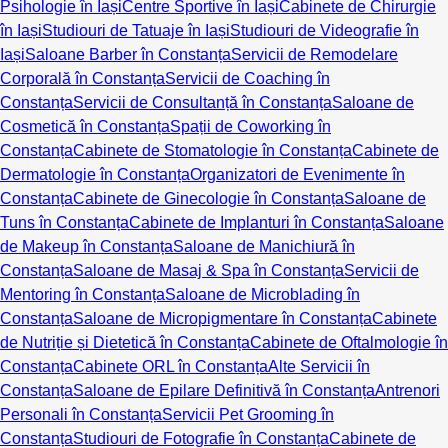
Psihologie în Iași
Centre Sportive în Iași
Cabinete de Chirurgie
în Iași
Studiouri de Tatuaje în Iași
Studiouri de Videografie în
Iași
Saloane Barber în Constanța
Servicii de Remodelare
Corporală în Constanța
Servicii de Coaching în
Constanța
Servicii de Consultanță în Constanța
Saloane de
Cosmetică în Constanța
Spații de Coworking în
Constanța
Cabinete de Stomatologie în Constanța
Cabinete de
Dermatologie în Constanța
Organizatori de Evenimente în
Constanța
Cabinete de Ginecologie în Constanța
Saloane de
Tuns în Constanța
Cabinete de Implanturi în Constanța
Saloane
de Makeup în Constanța
Saloane de Manichiură în
Constanța
Saloane de Masaj & Spa în Constanța
Servicii de
Mentoring în Constanța
Saloane de Microblading în
Constanța
Saloane de Micropigmentare în Constanța
Cabinete
de Nutriție și Dietetică în Constanța
Cabinete de Oftalmologie în
Constanța
Cabinete ORL în Constanța
Alte Servicii în
Constanța
Saloane de Epilare Definitivă în Constanța
Antrenori
Personali în Constanța
Servicii Pet Grooming în
Constanța
Studiouri de Fotografie în Constanța
Cabinete de