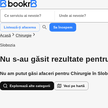
Ce serviciu ai nevoie?
Unde ai nevoie?
Listează-ți afacerea
Sa începem
Acasă
Chirurgie
Slobozia
Nu s-au găsit rezultate pentr
Nu am putut găsi afaceri pentru Chirurgie în Slobo
Explorează alte categorii
Vezi pe hartă