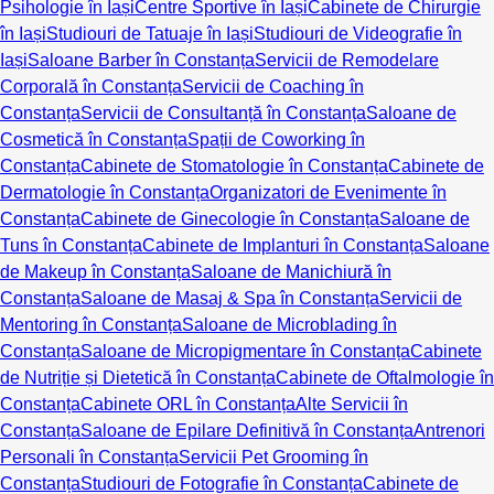
Psihologie în Iași
Centre Sportive în Iași
Cabinete de Chirurgie
în Iași
Studiouri de Tatuaje în Iași
Studiouri de Videografie în
Iași
Saloane Barber în Constanța
Servicii de Remodelare
Corporală în Constanța
Servicii de Coaching în
Constanța
Servicii de Consultanță în Constanța
Saloane de
Cosmetică în Constanța
Spații de Coworking în
Constanța
Cabinete de Stomatologie în Constanța
Cabinete de
Dermatologie în Constanța
Organizatori de Evenimente în
Constanța
Cabinete de Ginecologie în Constanța
Saloane de
Tuns în Constanța
Cabinete de Implanturi în Constanța
Saloane
de Makeup în Constanța
Saloane de Manichiură în
Constanța
Saloane de Masaj & Spa în Constanța
Servicii de
Mentoring în Constanța
Saloane de Microblading în
Constanța
Saloane de Micropigmentare în Constanța
Cabinete
de Nutriție și Dietetică în Constanța
Cabinete de Oftalmologie în
Constanța
Cabinete ORL în Constanța
Alte Servicii în
Constanța
Saloane de Epilare Definitivă în Constanța
Antrenori
Personali în Constanța
Servicii Pet Grooming în
Constanța
Studiouri de Fotografie în Constanța
Cabinete de