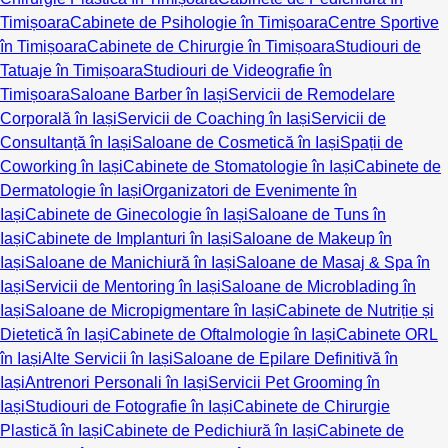
Timișoara
Cabinete de Psihologie în Timișoara
Centre Sportive
în Timișoara
Cabinete de Chirurgie în Timișoara
Studiouri de
Tatuaje în Timișoara
Studiouri de Videografie în
Timișoara
Saloane Barber în Iași
Servicii de Remodelare
Corporală în Iași
Servicii de Coaching în Iași
Servicii de
Consultanță în Iași
Saloane de Cosmetică în Iași
Spații de
Coworking în Iași
Cabinete de Stomatologie în Iași
Cabinete de
Dermatologie în Iași
Organizatori de Evenimente în
Iași
Cabinete de Ginecologie în Iași
Saloane de Tuns în
Iași
Cabinete de Implanturi în Iași
Saloane de Makeup în
Iași
Saloane de Manichiură în Iași
Saloane de Masaj & Spa în
Iași
Servicii de Mentoring în Iași
Saloane de Microblading în
Iași
Saloane de Micropigmentare în Iași
Cabinete de Nutriție și
Dietetică în Iași
Cabinete de Oftalmologie în Iași
Cabinete ORL
în Iași
Alte Servicii în Iași
Saloane de Epilare Definitivă în
Iași
Antrenori Personali în Iași
Servicii Pet Grooming în
Iași
Studiouri de Fotografie în Iași
Cabinete de Chirurgie
Plastică în Iași
Cabinete de Pedichiură în Iași
Cabinete de