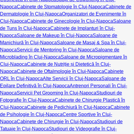
Napoca
Cabinete de Stomatologie în Cluj-Napoca
Cabinete de
Dermatologie în Cluj-Napoca
Organizatori de Evenimente în
Cluj-Napoca
Cabinete de Ginecologie în Cluj-Napoca
Saloane
de Tuns în Cluj-Napoca
Cabinete de Implanturi în Cluj-
Napoca
Saloane de Makeup în Cluj-Napoca
Saloane de
Manichiură în Cluj-Napoca
Saloane de Masaj & Spa în Cluj-
Napoca
Servicii de Mentoring în Cluj-Napoca
Saloane de
Microblading în Cluj-Napoca
Saloane de Micropigmentare în
Cluj-Napoca
Cabinete de Nutriție și Dietetică în Cluj-
Napoca
Cabinete de Oftalmologie în Cluj-Napoca
Cabinete
ORL în Cluj-Napoca
Alte Servicii în Cluj-Napoca
Saloane de
Epilare Definitivă în Cluj-Napoca
Antrenori Personali în Cluj-
Napoca
Servicii Pet Grooming în Cluj-Napoca
Studiouri de
Fotografie în Cluj-Napoca
Cabinete de Chirurgie Plastică în
Cluj-Napoca
Cabinete de Pedichiură în Cluj-Napoca
Cabinete
de Psihologie în Cluj-Napoca
Centre Sportive în Cluj-
Napoca
Cabinete de Chirurgie în Cluj-Napoca
Studiouri de
Tatuaje în Cluj-Napoca
Studiouri de Videografie în Cluj-