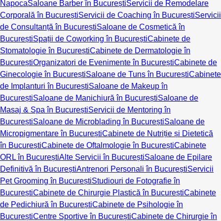
Napoca
Saloane Barber în București
Servicii de Remodelare
Corporală în București
Servicii de Coaching în București
Servicii
de Consultanță în București
Saloane de Cosmetică în
București
Spații de Coworking în București
Cabinete de
Stomatologie în București
Cabinete de Dermatologie în
București
Organizatori de Evenimente în București
Cabinete de
Ginecologie în București
Saloane de Tuns în București
Cabinete
de Implanturi în București
Saloane de Makeup în
București
Saloane de Manichiură în București
Saloane de
Masaj & Spa în București
Servicii de Mentoring în
București
Saloane de Microblading în București
Saloane de
Micropigmentare în București
Cabinete de Nutriție și Dietetică
în București
Cabinete de Oftalmologie în București
Cabinete
ORL în București
Alte Servicii în București
Saloane de Epilare
Definitivă în București
Antrenori Personali în București
Servicii
Pet Grooming în București
Studiouri de Fotografie în
București
Cabinete de Chirurgie Plastică în București
Cabinete
de Pedichiură în București
Cabinete de Psihologie în
București
Centre Sportive în București
Cabinete de Chirurgie în