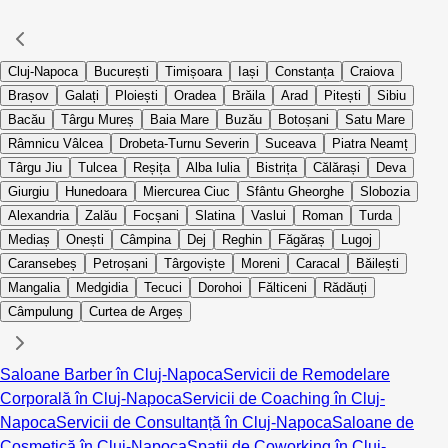
Cluj-Napoca
București
Timișoara
Iași
Constanța
Craiova
Brașov
Galați
Ploiești
Oradea
Brăila
Arad
Pitești
Sibiu
Bacău
Târgu Mureș
Baia Mare
Buzău
Botoșani
Satu Mare
Râmnicu Vâlcea
Drobeta-Turnu Severin
Suceava
Piatra Neamț
Târgu Jiu
Tulcea
Reșița
Alba Iulia
Bistrița
Călărași
Deva
Giurgiu
Hunedoara
Miercurea Ciuc
Sfântu Gheorghe
Slobozia
Alexandria
Zalău
Focșani
Slatina
Vaslui
Roman
Turda
Mediaș
Onești
Câmpina
Dej
Reghin
Făgăraș
Lugoj
Caransebeș
Petroșani
Târgoviște
Moreni
Caracal
Băilești
Mangalia
Medgidia
Tecuci
Dorohoi
Fălticeni
Rădăuți
Câmpulung
Curtea de Argeș
Saloane Barber în Cluj-Napoca
Servicii de Remodelare
Corporală în Cluj-Napoca
Servicii de Coaching în Cluj-
Napoca
Servicii de Consultanță în Cluj-Napoca
Saloane de
Cosmetică în Cluj-Napoca
Spații de Coworking în Cluj-