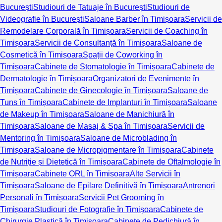
București
Studiouri de Tatuaje în București
Studiouri de
Videografie în București
Saloane Barber în Timișoara
Servicii de
Remodelare Corporală în Timișoara
Servicii de Coaching în
Timișoara
Servicii de Consultanță în Timișoara
Saloane de
Cosmetică în Timișoara
Spații de Coworking în
Timișoara
Cabinete de Stomatologie în Timișoara
Cabinete de
Dermatologie în Timișoara
Organizatori de Evenimente în
Timișoara
Cabinete de Ginecologie în Timișoara
Saloane de
Tuns în Timișoara
Cabinete de Implanturi în Timișoara
Saloane
de Makeup în Timișoara
Saloane de Manichiură în
Timișoara
Saloane de Masaj & Spa în Timișoara
Servicii de
Mentoring în Timișoara
Saloane de Microblading în
Timișoara
Saloane de Micropigmentare în Timișoara
Cabinete
de Nutriție și Dietetică în Timișoara
Cabinete de Oftalmologie în
Timișoara
Cabinete ORL în Timișoara
Alte Servicii în
Timișoara
Saloane de Epilare Definitivă în Timișoara
Antrenori
Personali în Timișoara
Servicii Pet Grooming în
Timișoara
Studiouri de Fotografie în Timișoara
Cabinete de
Chirurgie Plastică în Timișoara
Cabinete de Pedichiură în