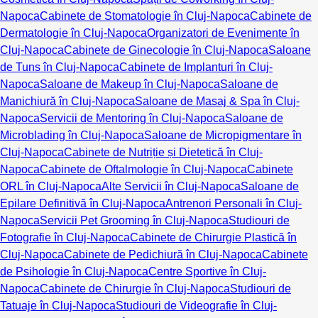
Napoca
Cabinete de Stomatologie în Cluj-Napoca
Cabinete de
Dermatologie în Cluj-Napoca
Organizatori de Evenimente în
Cluj-Napoca
Cabinete de Ginecologie în Cluj-Napoca
Saloane
de Tuns în Cluj-Napoca
Cabinete de Implanturi în Cluj-
Napoca
Saloane de Makeup în Cluj-Napoca
Saloane de
Manichiură în Cluj-Napoca
Saloane de Masaj & Spa în Cluj-
Napoca
Servicii de Mentoring în Cluj-Napoca
Saloane de
Microblading în Cluj-Napoca
Saloane de Micropigmentare în
Cluj-Napoca
Cabinete de Nutriție și Dietetică în Cluj-
Napoca
Cabinete de Oftalmologie în Cluj-Napoca
Cabinete
ORL în Cluj-Napoca
Alte Servicii în Cluj-Napoca
Saloane de
Epilare Definitivă în Cluj-Napoca
Antrenori Personali în Cluj-
Napoca
Servicii Pet Grooming în Cluj-Napoca
Studiouri de
Fotografie în Cluj-Napoca
Cabinete de Chirurgie Plastică în
Cluj-Napoca
Cabinete de Pedichiură în Cluj-Napoca
Cabinete
de Psihologie în Cluj-Napoca
Centre Sportive în Cluj-
Napoca
Cabinete de Chirurgie în Cluj-Napoca
Studiouri de
Tatuaje în Cluj-Napoca
Studiouri de Videografie în Cluj-