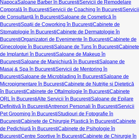
Napoca
Saloane Barber în București
Servicii de Remodelare
Corporală în București
Servicii de Coaching în București
Servicii
de Consultanță în București
Saloane de Cosmetică în
București
Spații de Coworking în București
Cabinete de
Stomatologie în București
Cabinete de Dermatologie în
București
Organizatori de Evenimente în București
Cabinete de
Ginecologie în București
Saloane de Tuns în București
Cabinete
de Implanturi în București
Saloane de Makeup în
București
Saloane de Manichiură în București
Saloane de
Masaj & Spa în București
Servicii de Mentoring în
București
Saloane de Microblading în București
Saloane de
Micropigmentare în București
Cabinete de Nutriție și Dietetică
în București
Cabinete de Oftalmologie în București
Cabinete
ORL în București
Alte Servicii în București
Saloane de Epilare
Definitivă în București
Antrenori Personali în București
Servicii
Pet Grooming în București
Studiouri de Fotografie în
București
Cabinete de Chirurgie Plastică în București
Cabinete
de Pedichiură în București
Cabinete de Psihologie în
București
Centre Sportive în București
Cabinete de Chirurgie în