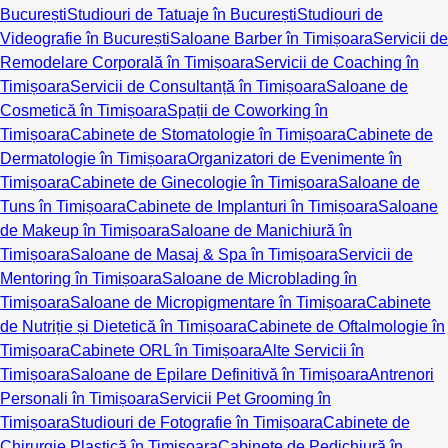
București
Studiouri de Tatuaje în București
Studiouri de
Videografie în București
Saloane Barber în Timișoara
Servicii de
Remodelare Corporală în Timișoara
Servicii de Coaching în
Timișoara
Servicii de Consultanță în Timișoara
Saloane de
Cosmetică în Timișoara
Spații de Coworking în
Timișoara
Cabinete de Stomatologie în Timișoara
Cabinete de
Dermatologie în Timișoara
Organizatori de Evenimente în
Timișoara
Cabinete de Ginecologie în Timișoara
Saloane de
Tuns în Timișoara
Cabinete de Implanturi în Timișoara
Saloane
de Makeup în Timișoara
Saloane de Manichiură în
Timișoara
Saloane de Masaj & Spa în Timișoara
Servicii de
Mentoring în Timișoara
Saloane de Microblading în
Timișoara
Saloane de Micropigmentare în Timișoara
Cabinete
de Nutriție și Dietetică în Timișoara
Cabinete de Oftalmologie în
Timișoara
Cabinete ORL în Timișoara
Alte Servicii în
Timișoara
Saloane de Epilare Definitivă în Timișoara
Antrenori
Personali în Timișoara
Servicii Pet Grooming în
Timișoara
Studiouri de Fotografie în Timișoara
Cabinete de
Chirurgie Plastică în Timișoara
Cabinete de Pedichiură în