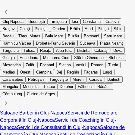
Cluj-Napoca
București
Timișoara
Iași
Constanța
Craiova
Brașov
Galați
Ploiești
Oradea
Brăila
Arad
Pitești
Sibiu
Bacău
Târgu Mureș
Baia Mare
Buzău
Botoșani
Satu Mare
Râmnicu Vâlcea
Drobeta-Turnu Severin
Suceava
Piatra Neamț
Târgu Jiu
Tulcea
Reșița
Alba Iulia
Bistrița
Călărași
Deva
Giurgiu
Hunedoara
Miercurea Ciuc
Sfântu Gheorghe
Slobozia
Alexandria
Zalău
Focșani
Slatina
Vaslui
Roman
Turda
Mediaș
Onești
Câmpina
Dej
Reghin
Făgăraș
Lugoj
Caransebeș
Petroșani
Târgoviște
Moreni
Caracal
Băilești
Mangalia
Medgidia
Tecuci
Dorohoi
Fălticeni
Rădăuți
Câmpulung
Curtea de Argeș
Saloane Barber în Cluj-Napoca
Servicii de Remodelare
Corporală în Cluj-Napoca
Servicii de Coaching în Cluj-
Napoca
Servicii de Consultanță în Cluj-Napoca
Saloane de
Cosmetică în Cluj-Napoca
Spații de Coworking în Cluj-