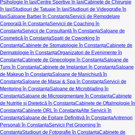
Psihologie în Iași
Centre Sportive în Iași
Cabinete de Chirurgie
în Iași
Studiouri de Tatuaje în Iași
Studiouri de Videografie în
Iași
Saloane Barber în Constanța
Servicii de Remodelare
Corporală în Constanța
Servicii de Coaching în
Constanța
Servicii de Consultanță în Constanța
Saloane de
Cosmetică în Constanța
Spații de Coworking în
Constanța
Cabinete de Stomatologie în Constanța
Cabinete de
Dermatologie în Constanța
Organizatori de Evenimente în
Constanța
Cabinete de Ginecologie în Constanța
Saloane de
Tuns în Constanța
Cabinete de Implanturi în Constanța
Saloane
de Makeup în Constanța
Saloane de Manichiură în
Constanța
Saloane de Masaj & Spa în Constanța
Servicii de
Mentoring în Constanța
Saloane de Microblading în
Constanța
Saloane de Micropigmentare în Constanța
Cabinete
de Nutriție și Dietetică în Constanța
Cabinete de Oftalmologie în
Constanța
Cabinete ORL în Constanța
Alte Servicii în
Constanța
Saloane de Epilare Definitivă în Constanța
Antrenori
Personali în Constanța
Servicii Pet Grooming în
Constanța
Studiouri de Fotografie în Constanța
Cabinete de