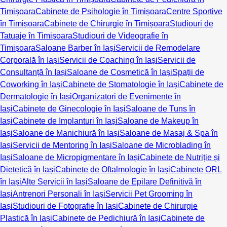
Timișoara
Cabinete de Psihologie în Timișoara
Centre Sportive
în Timișoara
Cabinete de Chirurgie în Timișoara
Studiouri de
Tatuaje în Timișoara
Studiouri de Videografie în
Timișoara
Saloane Barber în Iași
Servicii de Remodelare
Corporală în Iași
Servicii de Coaching în Iași
Servicii de
Consultanță în Iași
Saloane de Cosmetică în Iași
Spații de
Coworking în Iași
Cabinete de Stomatologie în Iași
Cabinete de
Dermatologie în Iași
Organizatori de Evenimente în
Iași
Cabinete de Ginecologie în Iași
Saloane de Tuns în
Iași
Cabinete de Implanturi în Iași
Saloane de Makeup în
Iași
Saloane de Manichiură în Iași
Saloane de Masaj & Spa în
Iași
Servicii de Mentoring în Iași
Saloane de Microblading în
Iași
Saloane de Micropigmentare în Iași
Cabinete de Nutriție și
Dietetică în Iași
Cabinete de Oftalmologie în Iași
Cabinete ORL
în Iași
Alte Servicii în Iași
Saloane de Epilare Definitivă în
Iași
Antrenori Personali în Iași
Servicii Pet Grooming în
Iași
Studiouri de Fotografie în Iași
Cabinete de Chirurgie
Plastică în Iași
Cabinete de Pedichiură în Iași
Cabinete de