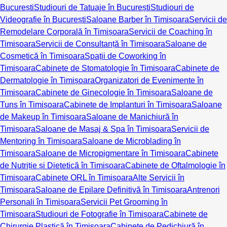
București
Studiouri de Tatuaje în București
Studiouri de
Videografie în București
Saloane Barber în Timișoara
Servicii de
Remodelare Corporală în Timișoara
Servicii de Coaching în
Timișoara
Servicii de Consultanță în Timișoara
Saloane de
Cosmetică în Timișoara
Spații de Coworking în
Timișoara
Cabinete de Stomatologie în Timișoara
Cabinete de
Dermatologie în Timișoara
Organizatori de Evenimente în
Timișoara
Cabinete de Ginecologie în Timișoara
Saloane de
Tuns în Timișoara
Cabinete de Implanturi în Timișoara
Saloane
de Makeup în Timișoara
Saloane de Manichiură în
Timișoara
Saloane de Masaj & Spa în Timișoara
Servicii de
Mentoring în Timișoara
Saloane de Microblading în
Timișoara
Saloane de Micropigmentare în Timișoara
Cabinete
de Nutriție și Dietetică în Timișoara
Cabinete de Oftalmologie în
Timișoara
Cabinete ORL în Timișoara
Alte Servicii în
Timișoara
Saloane de Epilare Definitivă în Timișoara
Antrenori
Personali în Timișoara
Servicii Pet Grooming în
Timișoara
Studiouri de Fotografie în Timișoara
Cabinete de
Chirurgie Plastică în Timișoara
Cabinete de Pedichiură în