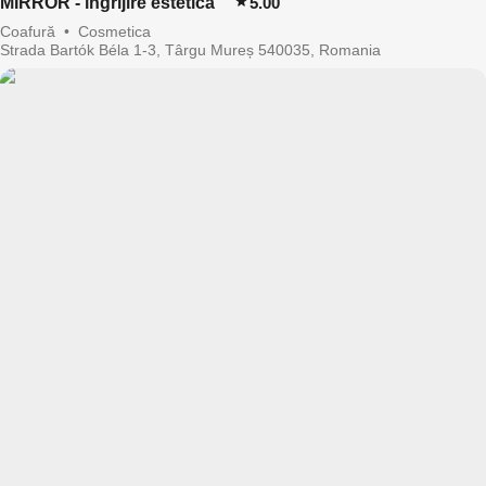
MIRROR - îngrijire estetică
5.00
Coafură
•
Cosmetica
Strada Bartók Béla 1-3, Târgu Mureș 540035, Romania