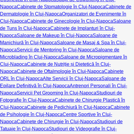
Napoca
Cabinete de Stomatologie în Cluj-Napoca
Cabinete de
Dermatologie în Cluj-Napoca
Organizatori de Evenimente în
Cluj-Napoca
Cabinete de Ginecologie în Cluj-Napoca
Saloane
de Tuns în Cluj-Napoca
Cabinete de Implanturi în Cluj-
Napoca
Saloane de Makeup în Cluj-Napoca
Saloane de
Manichiură în Cluj-Napoca
Saloane de Masaj & Spa în Cluj-
Napoca
Servicii de Mentoring în Cluj-Napoca
Saloane de
Microblading în Cluj-Napoca
Saloane de Micropigmentare în
Cluj-Napoca
Cabinete de Nutriție și Dietetică în Cluj-
Napoca
Cabinete de Oftalmologie în Cluj-Napoca
Cabinete
ORL în Cluj-Napoca
Alte Servicii în Cluj-Napoca
Saloane de
Epilare Definitivă în Cluj-Napoca
Antrenori Personali în Cluj-
Napoca
Servicii Pet Grooming în Cluj-Napoca
Studiouri de
Fotografie în Cluj-Napoca
Cabinete de Chirurgie Plastică în
Cluj-Napoca
Cabinete de Pedichiură în Cluj-Napoca
Cabinete
de Psihologie în Cluj-Napoca
Centre Sportive în Cluj-
Napoca
Cabinete de Chirurgie în Cluj-Napoca
Studiouri de
Tatuaje în Cluj-Napoca
Studiouri de Videografie în Cluj-