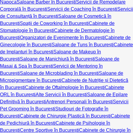
Napoca
Saloane Barber în București
Servicii de Remodelare
Corporală în București
Servicii de Coaching în București
Servicii
de Consultanță în București
Saloane de Cosmetică în
București
Spații de Coworking în București
Cabinete de
Stomatologie în București
Cabinete de Dermatologie în
București
Organizatori de Evenimente în București
Cabinete de
Ginecologie în București
Saloane de Tuns în București
Cabinete
de Implanturi în București
Saloane de Makeup în
București
Saloane de Manichiură în București
Saloane de
Masaj & Spa în București
Servicii de Mentoring în
București
Saloane de Microblading în București
Saloane de
Micropigmentare în București
Cabinete de Nutriție și Dietetică
în București
Cabinete de Oftalmologie în București
Cabinete
ORL în București
Alte Servicii în București
Saloane de Epilare
Definitivă în București
Antrenori Personali în București
Servicii
Pet Grooming în București
Studiouri de Fotografie în
București
Cabinete de Chirurgie Plastică în București
Cabinete
de Pedichiură în București
Cabinete de Psihologie în
București
Centre Sportive în București
Cabinete de Chirurgie în