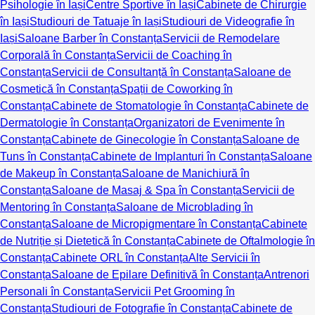
Psihologie în Iași
Centre Sportive în Iași
Cabinete de Chirurgie
în Iași
Studiouri de Tatuaje în Iași
Studiouri de Videografie în
Iași
Saloane Barber în Constanța
Servicii de Remodelare
Corporală în Constanța
Servicii de Coaching în
Constanța
Servicii de Consultanță în Constanța
Saloane de
Cosmetică în Constanța
Spații de Coworking în
Constanța
Cabinete de Stomatologie în Constanța
Cabinete de
Dermatologie în Constanța
Organizatori de Evenimente în
Constanța
Cabinete de Ginecologie în Constanța
Saloane de
Tuns în Constanța
Cabinete de Implanturi în Constanța
Saloane
de Makeup în Constanța
Saloane de Manichiură în
Constanța
Saloane de Masaj & Spa în Constanța
Servicii de
Mentoring în Constanța
Saloane de Microblading în
Constanța
Saloane de Micropigmentare în Constanța
Cabinete
de Nutriție și Dietetică în Constanța
Cabinete de Oftalmologie în
Constanța
Cabinete ORL în Constanța
Alte Servicii în
Constanța
Saloane de Epilare Definitivă în Constanța
Antrenori
Personali în Constanța
Servicii Pet Grooming în
Constanța
Studiouri de Fotografie în Constanța
Cabinete de