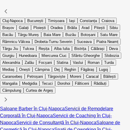
Cluj-Napoca
București
Timișoara
Iași
Constanța
Craiova
Brașov
Galați
Ploiești
Oradea
Brăila
Arad
Pitești
Sibiu
Bacău
Târgu Mureș
Baia Mare
Buzău
Botoșani
Satu Mare
Râmnicu Vâlcea
Drobeta-Turnu Severin
Suceava
Piatra Neamț
Târgu Jiu
Tulcea
Reșița
Alba Iulia
Bistrița
Călărași
Deva
Giurgiu
Hunedoara
Miercurea Ciuc
Sfântu Gheorghe
Slobozia
Alexandria
Zalău
Focșani
Slatina
Vaslui
Roman
Turda
Mediaș
Onești
Câmpina
Dej
Reghin
Făgăraș
Lugoj
Caransebeș
Petroșani
Târgoviște
Moreni
Caracal
Băilești
Mangalia
Medgidia
Tecuci
Dorohoi
Fălticeni
Rădăuți
Câmpulung
Curtea de Argeș
Saloane Barber în Cluj-Napoca
Servicii de Remodelare
Corporală în Cluj-Napoca
Servicii de Coaching în Cluj-
Napoca
Servicii de Consultanță în Cluj-Napoca
Saloane de
Cosmetică în Cluj-Napoca
Spații de Coworking în Cluj-