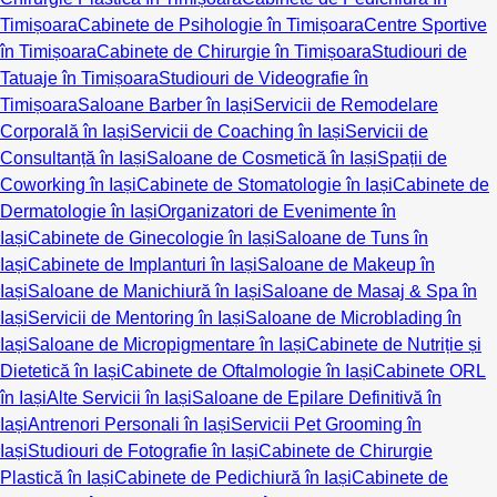
Timișoara
Cabinete de Psihologie în Timișoara
Centre Sportive
în Timișoara
Cabinete de Chirurgie în Timișoara
Studiouri de
Tatuaje în Timișoara
Studiouri de Videografie în
Timișoara
Saloane Barber în Iași
Servicii de Remodelare
Corporală în Iași
Servicii de Coaching în Iași
Servicii de
Consultanță în Iași
Saloane de Cosmetică în Iași
Spații de
Coworking în Iași
Cabinete de Stomatologie în Iași
Cabinete de
Dermatologie în Iași
Organizatori de Evenimente în
Iași
Cabinete de Ginecologie în Iași
Saloane de Tuns în
Iași
Cabinete de Implanturi în Iași
Saloane de Makeup în
Iași
Saloane de Manichiură în Iași
Saloane de Masaj & Spa în
Iași
Servicii de Mentoring în Iași
Saloane de Microblading în
Iași
Saloane de Micropigmentare în Iași
Cabinete de Nutriție și
Dietetică în Iași
Cabinete de Oftalmologie în Iași
Cabinete ORL
în Iași
Alte Servicii în Iași
Saloane de Epilare Definitivă în
Iași
Antrenori Personali în Iași
Servicii Pet Grooming în
Iași
Studiouri de Fotografie în Iași
Cabinete de Chirurgie
Plastică în Iași
Cabinete de Pedichiură în Iași
Cabinete de