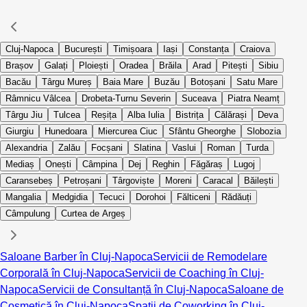
Cluj-Napoca
București
Timișoara
Iași
Constanța
Craiova
Brașov
Galați
Ploiești
Oradea
Brăila
Arad
Pitești
Sibiu
Bacău
Târgu Mureș
Baia Mare
Buzău
Botoșani
Satu Mare
Râmnicu Vâlcea
Drobeta-Turnu Severin
Suceava
Piatra Neamț
Târgu Jiu
Tulcea
Reșița
Alba Iulia
Bistrița
Călărași
Deva
Giurgiu
Hunedoara
Miercurea Ciuc
Sfântu Gheorghe
Slobozia
Alexandria
Zalău
Focșani
Slatina
Vaslui
Roman
Turda
Mediaș
Onești
Câmpina
Dej
Reghin
Făgăraș
Lugoj
Caransebeș
Petroșani
Târgoviște
Moreni
Caracal
Băilești
Mangalia
Medgidia
Tecuci
Dorohoi
Fălticeni
Rădăuți
Câmpulung
Curtea de Argeș
Saloane Barber în Cluj-Napoca
Servicii de Remodelare
Corporală în Cluj-Napoca
Servicii de Coaching în Cluj-
Napoca
Servicii de Consultanță în Cluj-Napoca
Saloane de
Cosmetică în Cluj-Napoca
Spații de Coworking în Cluj-