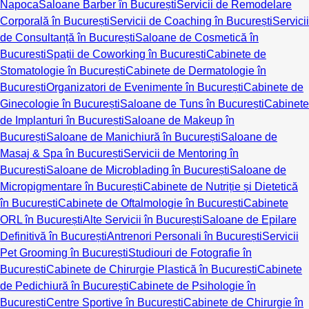
Napoca
Saloane Barber în București
Servicii de Remodelare
Corporală în București
Servicii de Coaching în București
Servicii
de Consultanță în București
Saloane de Cosmetică în
București
Spații de Coworking în București
Cabinete de
Stomatologie în București
Cabinete de Dermatologie în
București
Organizatori de Evenimente în București
Cabinete de
Ginecologie în București
Saloane de Tuns în București
Cabinete
de Implanturi în București
Saloane de Makeup în
București
Saloane de Manichiură în București
Saloane de
Masaj & Spa în București
Servicii de Mentoring în
București
Saloane de Microblading în București
Saloane de
Micropigmentare în București
Cabinete de Nutriție și Dietetică
în București
Cabinete de Oftalmologie în București
Cabinete
ORL în București
Alte Servicii în București
Saloane de Epilare
Definitivă în București
Antrenori Personali în București
Servicii
Pet Grooming în București
Studiouri de Fotografie în
București
Cabinete de Chirurgie Plastică în București
Cabinete
de Pedichiură în București
Cabinete de Psihologie în
București
Centre Sportive în București
Cabinete de Chirurgie în