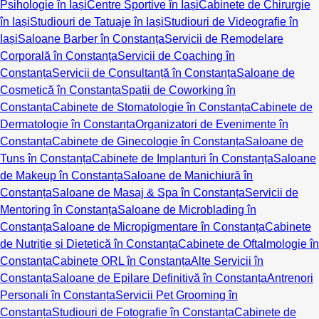
Psihologie în Iași
Centre Sportive în Iași
Cabinete de Chirurgie
în Iași
Studiouri de Tatuaje în Iași
Studiouri de Videografie în
Iași
Saloane Barber în Constanța
Servicii de Remodelare
Corporală în Constanța
Servicii de Coaching în
Constanța
Servicii de Consultanță în Constanța
Saloane de
Cosmetică în Constanța
Spații de Coworking în
Constanța
Cabinete de Stomatologie în Constanța
Cabinete de
Dermatologie în Constanța
Organizatori de Evenimente în
Constanța
Cabinete de Ginecologie în Constanța
Saloane de
Tuns în Constanța
Cabinete de Implanturi în Constanța
Saloane
de Makeup în Constanța
Saloane de Manichiură în
Constanța
Saloane de Masaj & Spa în Constanța
Servicii de
Mentoring în Constanța
Saloane de Microblading în
Constanța
Saloane de Micropigmentare în Constanța
Cabinete
de Nutriție și Dietetică în Constanța
Cabinete de Oftalmologie în
Constanța
Cabinete ORL în Constanța
Alte Servicii în
Constanța
Saloane de Epilare Definitivă în Constanța
Antrenori
Personali în Constanța
Servicii Pet Grooming în
Constanța
Studiouri de Fotografie în Constanța
Cabinete de