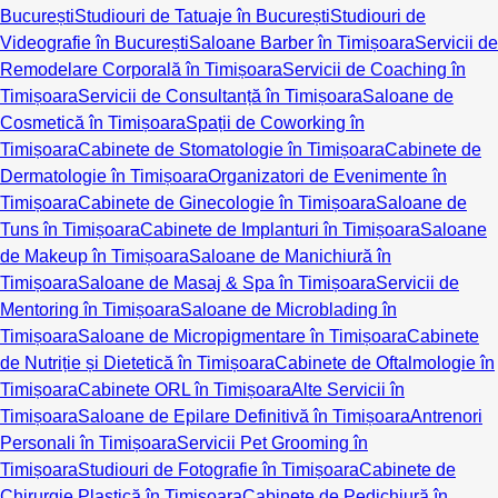
București
Studiouri de Tatuaje în București
Studiouri de
Videografie în București
Saloane Barber în Timișoara
Servicii de
Remodelare Corporală în Timișoara
Servicii de Coaching în
Timișoara
Servicii de Consultanță în Timișoara
Saloane de
Cosmetică în Timișoara
Spații de Coworking în
Timișoara
Cabinete de Stomatologie în Timișoara
Cabinete de
Dermatologie în Timișoara
Organizatori de Evenimente în
Timișoara
Cabinete de Ginecologie în Timișoara
Saloane de
Tuns în Timișoara
Cabinete de Implanturi în Timișoara
Saloane
de Makeup în Timișoara
Saloane de Manichiură în
Timișoara
Saloane de Masaj & Spa în Timișoara
Servicii de
Mentoring în Timișoara
Saloane de Microblading în
Timișoara
Saloane de Micropigmentare în Timișoara
Cabinete
de Nutriție și Dietetică în Timișoara
Cabinete de Oftalmologie în
Timișoara
Cabinete ORL în Timișoara
Alte Servicii în
Timișoara
Saloane de Epilare Definitivă în Timișoara
Antrenori
Personali în Timișoara
Servicii Pet Grooming în
Timișoara
Studiouri de Fotografie în Timișoara
Cabinete de
Chirurgie Plastică în Timișoara
Cabinete de Pedichiură în