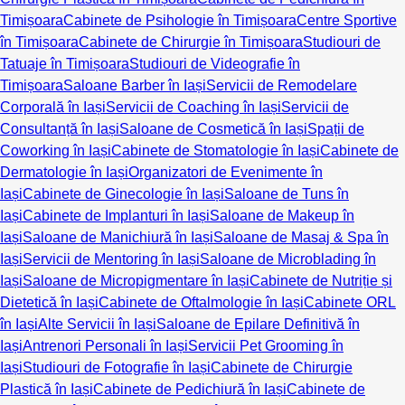
Timișoara
Cabinete de Psihologie în Timișoara
Centre Sportive
în Timișoara
Cabinete de Chirurgie în Timișoara
Studiouri de
Tatuaje în Timișoara
Studiouri de Videografie în
Timișoara
Saloane Barber în Iași
Servicii de Remodelare
Corporală în Iași
Servicii de Coaching în Iași
Servicii de
Consultanță în Iași
Saloane de Cosmetică în Iași
Spații de
Coworking în Iași
Cabinete de Stomatologie în Iași
Cabinete de
Dermatologie în Iași
Organizatori de Evenimente în
Iași
Cabinete de Ginecologie în Iași
Saloane de Tuns în
Iași
Cabinete de Implanturi în Iași
Saloane de Makeup în
Iași
Saloane de Manichiură în Iași
Saloane de Masaj & Spa în
Iași
Servicii de Mentoring în Iași
Saloane de Microblading în
Iași
Saloane de Micropigmentare în Iași
Cabinete de Nutriție și
Dietetică în Iași
Cabinete de Oftalmologie în Iași
Cabinete ORL
în Iași
Alte Servicii în Iași
Saloane de Epilare Definitivă în
Iași
Antrenori Personali în Iași
Servicii Pet Grooming în
Iași
Studiouri de Fotografie în Iași
Cabinete de Chirurgie
Plastică în Iași
Cabinete de Pedichiură în Iași
Cabinete de