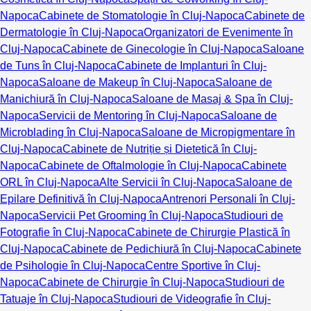
Napoca
Cabinete de Stomatologie în Cluj-Napoca
Cabinete de
Dermatologie în Cluj-Napoca
Organizatori de Evenimente în
Cluj-Napoca
Cabinete de Ginecologie în Cluj-Napoca
Saloane
de Tuns în Cluj-Napoca
Cabinete de Implanturi în Cluj-
Napoca
Saloane de Makeup în Cluj-Napoca
Saloane de
Manichiură în Cluj-Napoca
Saloane de Masaj & Spa în Cluj-
Napoca
Servicii de Mentoring în Cluj-Napoca
Saloane de
Microblading în Cluj-Napoca
Saloane de Micropigmentare în
Cluj-Napoca
Cabinete de Nutriție și Dietetică în Cluj-
Napoca
Cabinete de Oftalmologie în Cluj-Napoca
Cabinete
ORL în Cluj-Napoca
Alte Servicii în Cluj-Napoca
Saloane de
Epilare Definitivă în Cluj-Napoca
Antrenori Personali în Cluj-
Napoca
Servicii Pet Grooming în Cluj-Napoca
Studiouri de
Fotografie în Cluj-Napoca
Cabinete de Chirurgie Plastică în
Cluj-Napoca
Cabinete de Pedichiură în Cluj-Napoca
Cabinete
de Psihologie în Cluj-Napoca
Centre Sportive în Cluj-
Napoca
Cabinete de Chirurgie în Cluj-Napoca
Studiouri de
Tatuaje în Cluj-Napoca
Studiouri de Videografie în Cluj-