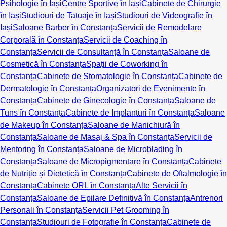
Psihologie în Iași
Centre Sportive în Iași
Cabinete de Chirurgie
în Iași
Studiouri de Tatuaje în Iași
Studiouri de Videografie în
Iași
Saloane Barber în Constanța
Servicii de Remodelare
Corporală în Constanța
Servicii de Coaching în
Constanța
Servicii de Consultanță în Constanța
Saloane de
Cosmetică în Constanța
Spații de Coworking în
Constanța
Cabinete de Stomatologie în Constanța
Cabinete de
Dermatologie în Constanța
Organizatori de Evenimente în
Constanța
Cabinete de Ginecologie în Constanța
Saloane de
Tuns în Constanța
Cabinete de Implanturi în Constanța
Saloane
de Makeup în Constanța
Saloane de Manichiură în
Constanța
Saloane de Masaj & Spa în Constanța
Servicii de
Mentoring în Constanța
Saloane de Microblading în
Constanța
Saloane de Micropigmentare în Constanța
Cabinete
de Nutriție și Dietetică în Constanța
Cabinete de Oftalmologie în
Constanța
Cabinete ORL în Constanța
Alte Servicii în
Constanța
Saloane de Epilare Definitivă în Constanța
Antrenori
Personali în Constanța
Servicii Pet Grooming în
Constanța
Studiouri de Fotografie în Constanța
Cabinete de