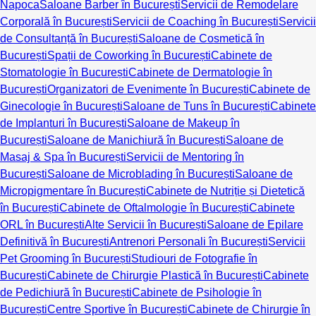
Napoca
Saloane Barber în București
Servicii de Remodelare
Corporală în București
Servicii de Coaching în București
Servicii
de Consultanță în București
Saloane de Cosmetică în
București
Spații de Coworking în București
Cabinete de
Stomatologie în București
Cabinete de Dermatologie în
București
Organizatori de Evenimente în București
Cabinete de
Ginecologie în București
Saloane de Tuns în București
Cabinete
de Implanturi în București
Saloane de Makeup în
București
Saloane de Manichiură în București
Saloane de
Masaj & Spa în București
Servicii de Mentoring în
București
Saloane de Microblading în București
Saloane de
Micropigmentare în București
Cabinete de Nutriție și Dietetică
în București
Cabinete de Oftalmologie în București
Cabinete
ORL în București
Alte Servicii în București
Saloane de Epilare
Definitivă în București
Antrenori Personali în București
Servicii
Pet Grooming în București
Studiouri de Fotografie în
București
Cabinete de Chirurgie Plastică în București
Cabinete
de Pedichiură în București
Cabinete de Psihologie în
București
Centre Sportive în București
Cabinete de Chirurgie în