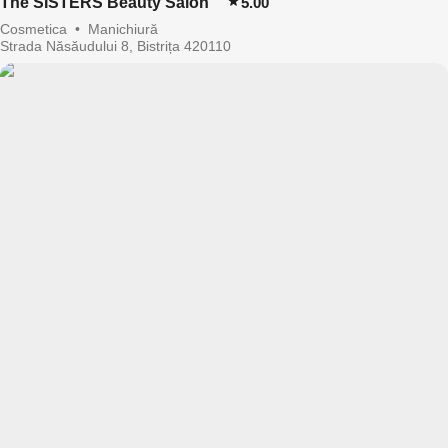
The SISTERS Beauty Salon
5.00
Cosmetica
•
Manichiură
Strada Năsăudului 8, Bistrița 420110