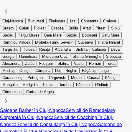
Cluj-Napoca
București
Timișoara
Iași
Constanța
Craiova
Brașov
Galați
Ploiești
Oradea
Brăila
Arad
Pitești
Sibiu
Bacău
Târgu Mureș
Baia Mare
Buzău
Botoșani
Satu Mare
Râmnicu Vâlcea
Drobeta-Turnu Severin
Suceava
Piatra Neamț
Târgu Jiu
Tulcea
Reșița
Alba Iulia
Bistrița
Călărași
Deva
Giurgiu
Hunedoara
Miercurea Ciuc
Sfântu Gheorghe
Slobozia
Alexandria
Zalău
Focșani
Slatina
Vaslui
Roman
Turda
Mediaș
Onești
Câmpina
Dej
Reghin
Făgăraș
Lugoj
Caransebeș
Petroșani
Târgoviște
Moreni
Caracal
Băilești
Mangalia
Medgidia
Tecuci
Dorohoi
Fălticeni
Rădăuți
Câmpulung
Curtea de Argeș
Saloane Barber în Cluj-Napoca
Servicii de Remodelare
Corporală în Cluj-Napoca
Servicii de Coaching în Cluj-
Napoca
Servicii de Consultanță în Cluj-Napoca
Saloane de
Cosmetică în Cluj-Napoca
Spații de Coworking în Cluj-