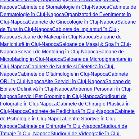
Napoca
Cabinete de Stomatologie în Cluj-Napoca
Cabinete de
Dermatologie în Cluj-Napoca
Organizatori de Evenimente în
Cluj-Napoca
Cabinete de Ginecologie în Cluj-Napoca
Saloane
de Tuns în Cluj-Napoca
Cabinete de Implanturi în Cluj-
Napoca
Saloane de Makeup în Cluj-Napoca
Saloane de
Manichiură în Cluj-Napoca
Saloane de Masaj & Spa în Cluj-
Napoca
Servicii de Mentoring în Cluj-Napoca
Saloane de
Microblading în Cluj-Napoca
Saloane de Micropigmentare în
Cluj-Napoca
Cabinete de Nutriție și Dietetică în Cluj-
Napoca
Cabinete de Oftalmologie în Cluj-Napoca
Cabinete
ORL în Cluj-Napoca
Alte Servicii în Cluj-Napoca
Saloane de
Epilare Definitivă în Cluj-Napoca
Antrenori Personali în Cluj-
Napoca
Servicii Pet Grooming în Cluj-Napoca
Studiouri de
Fotografie în Cluj-Napoca
Cabinete de Chirurgie Plastică în
Cluj-Napoca
Cabinete de Pedichiură în Cluj-Napoca
Cabinete
de Psihologie în Cluj-Napoca
Centre Sportive în Cluj-
Napoca
Cabinete de Chirurgie în Cluj-Napoca
Studiouri de
Tatuaje în Cluj-Napoca
Studiouri de Videografie în Cluj-