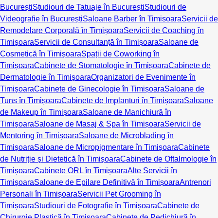
București
Studiouri de Tatuaje în București
Studiouri de
Videografie în București
Saloane Barber în Timișoara
Servicii de
Remodelare Corporală în Timișoara
Servicii de Coaching în
Timișoara
Servicii de Consultanță în Timișoara
Saloane de
Cosmetică în Timișoara
Spații de Coworking în
Timișoara
Cabinete de Stomatologie în Timișoara
Cabinete de
Dermatologie în Timișoara
Organizatori de Evenimente în
Timișoara
Cabinete de Ginecologie în Timișoara
Saloane de
Tuns în Timișoara
Cabinete de Implanturi în Timișoara
Saloane
de Makeup în Timișoara
Saloane de Manichiură în
Timișoara
Saloane de Masaj & Spa în Timișoara
Servicii de
Mentoring în Timișoara
Saloane de Microblading în
Timișoara
Saloane de Micropigmentare în Timișoara
Cabinete
de Nutriție și Dietetică în Timișoara
Cabinete de Oftalmologie în
Timișoara
Cabinete ORL în Timișoara
Alte Servicii în
Timișoara
Saloane de Epilare Definitivă în Timișoara
Antrenori
Personali în Timișoara
Servicii Pet Grooming în
Timișoara
Studiouri de Fotografie în Timișoara
Cabinete de
Chirurgie Plastică în Timișoara
Cabinete de Pedichiură în