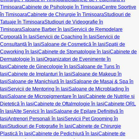
Timișoara
Cabinete de Psihologie în Timișoara
Centre Sportive
în Timișoara
Cabinete de Chirurgie în Timișoara
Studiouri de
Tatuaje în Timișoara
Studiouri de Videografie în
Timișoara
Saloane Barber în Iași
Servicii de Remodelare
Corporală în Iași
Servicii de Coaching în Iași
Servicii de
Consultanță în Iași
Saloane de Cosmetică în Iași
Spații de
Coworking în Iași
Cabinete de Stomatologie în Iași
Cabinete de
Dermatologie în Iași
Organizatori de Evenimente în
Iași
Cabinete de Ginecologie în Iași
Saloane de Tuns în
Iași
Cabinete de Implanturi în Iași
Saloane de Makeup în
Iași
Saloane de Manichiură în Iași
Saloane de Masaj & Spa în
Iași
Servicii de Mentoring în Iași
Saloane de Microblading în
Iași
Saloane de Micropigmentare în Iași
Cabinete de Nutriție și
Dietetică în Iași
Cabinete de Oftalmologie în Iași
Cabinete ORL
în Iași
Alte Servicii în Iași
Saloane de Epilare Definitivă în
Iași
Antrenori Personali în Iași
Servicii Pet Grooming în
Iași
Studiouri de Fotografie în Iași
Cabinete de Chirurgie
Plastică în Iași
Cabinete de Pedichiură în Iași
Cabinete de