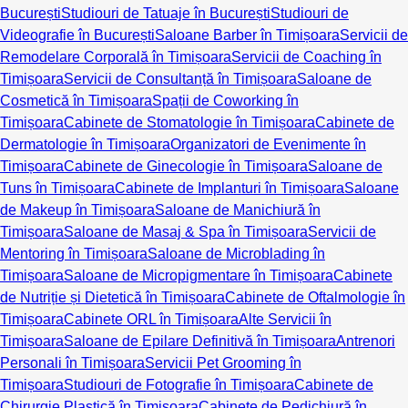
București
Studiouri de Tatuaje în București
Studiouri de
Videografie în București
Saloane Barber în Timișoara
Servicii de
Remodelare Corporală în Timișoara
Servicii de Coaching în
Timișoara
Servicii de Consultanță în Timișoara
Saloane de
Cosmetică în Timișoara
Spații de Coworking în
Timișoara
Cabinete de Stomatologie în Timișoara
Cabinete de
Dermatologie în Timișoara
Organizatori de Evenimente în
Timișoara
Cabinete de Ginecologie în Timișoara
Saloane de
Tuns în Timișoara
Cabinete de Implanturi în Timișoara
Saloane
de Makeup în Timișoara
Saloane de Manichiură în
Timișoara
Saloane de Masaj & Spa în Timișoara
Servicii de
Mentoring în Timișoara
Saloane de Microblading în
Timișoara
Saloane de Micropigmentare în Timișoara
Cabinete
de Nutriție și Dietetică în Timișoara
Cabinete de Oftalmologie în
Timișoara
Cabinete ORL în Timișoara
Alte Servicii în
Timișoara
Saloane de Epilare Definitivă în Timișoara
Antrenori
Personali în Timișoara
Servicii Pet Grooming în
Timișoara
Studiouri de Fotografie în Timișoara
Cabinete de
Chirurgie Plastică în Timișoara
Cabinete de Pedichiură în