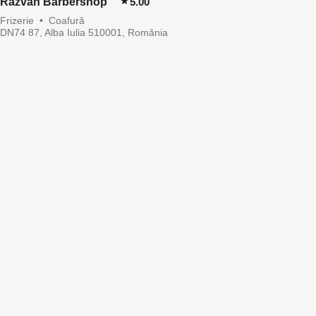
Razvan Barbershop
5.00
Frizerie
•
Coafură
DN74 87, Alba Iulia 510001, România