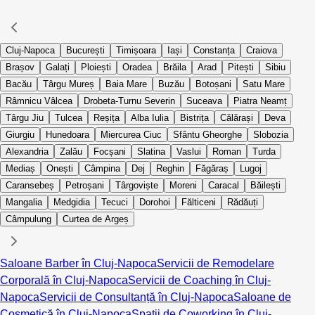
Cluj-Napoca
București
Timișoara
Iași
Constanța
Craiova
Brașov
Galați
Ploiești
Oradea
Brăila
Arad
Pitești
Sibiu
Bacău
Târgu Mureș
Baia Mare
Buzău
Botoșani
Satu Mare
Râmnicu Vâlcea
Drobeta-Turnu Severin
Suceava
Piatra Neamț
Târgu Jiu
Tulcea
Reșița
Alba Iulia
Bistrița
Călărași
Deva
Giurgiu
Hunedoara
Miercurea Ciuc
Sfântu Gheorghe
Slobozia
Alexandria
Zalău
Focșani
Slatina
Vaslui
Roman
Turda
Mediaș
Onești
Câmpina
Dej
Reghin
Făgăraș
Lugoj
Caransebeș
Petroșani
Târgoviște
Moreni
Caracal
Băilești
Mangalia
Medgidia
Tecuci
Dorohoi
Fălticeni
Rădăuți
Câmpulung
Curtea de Argeș
Saloane Barber în Cluj-Napoca
Servicii de Remodelare
Corporală în Cluj-Napoca
Servicii de Coaching în Cluj-
Napoca
Servicii de Consultanță în Cluj-Napoca
Saloane de
Cosmetică în Cluj-Napoca
Spații de Coworking în Cluj-