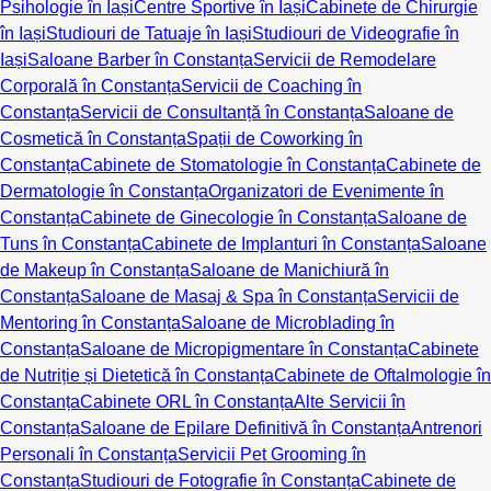
Psihologie în Iași
Centre Sportive în Iași
Cabinete de Chirurgie
în Iași
Studiouri de Tatuaje în Iași
Studiouri de Videografie în
Iași
Saloane Barber în Constanța
Servicii de Remodelare
Corporală în Constanța
Servicii de Coaching în
Constanța
Servicii de Consultanță în Constanța
Saloane de
Cosmetică în Constanța
Spații de Coworking în
Constanța
Cabinete de Stomatologie în Constanța
Cabinete de
Dermatologie în Constanța
Organizatori de Evenimente în
Constanța
Cabinete de Ginecologie în Constanța
Saloane de
Tuns în Constanța
Cabinete de Implanturi în Constanța
Saloane
de Makeup în Constanța
Saloane de Manichiură în
Constanța
Saloane de Masaj & Spa în Constanța
Servicii de
Mentoring în Constanța
Saloane de Microblading în
Constanța
Saloane de Micropigmentare în Constanța
Cabinete
de Nutriție și Dietetică în Constanța
Cabinete de Oftalmologie în
Constanța
Cabinete ORL în Constanța
Alte Servicii în
Constanța
Saloane de Epilare Definitivă în Constanța
Antrenori
Personali în Constanța
Servicii Pet Grooming în
Constanța
Studiouri de Fotografie în Constanța
Cabinete de