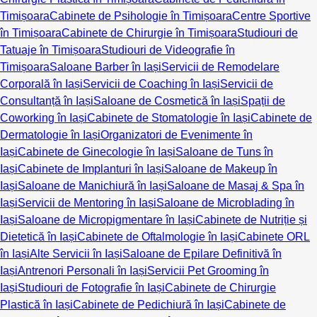
Timișoara
Cabinete de Psihologie în Timișoara
Centre Sportive
în Timișoara
Cabinete de Chirurgie în Timișoara
Studiouri de
Tatuaje în Timișoara
Studiouri de Videografie în
Timișoara
Saloane Barber în Iași
Servicii de Remodelare
Corporală în Iași
Servicii de Coaching în Iași
Servicii de
Consultanță în Iași
Saloane de Cosmetică în Iași
Spații de
Coworking în Iași
Cabinete de Stomatologie în Iași
Cabinete de
Dermatologie în Iași
Organizatori de Evenimente în
Iași
Cabinete de Ginecologie în Iași
Saloane de Tuns în
Iași
Cabinete de Implanturi în Iași
Saloane de Makeup în
Iași
Saloane de Manichiură în Iași
Saloane de Masaj & Spa în
Iași
Servicii de Mentoring în Iași
Saloane de Microblading în
Iași
Saloane de Micropigmentare în Iași
Cabinete de Nutriție și
Dietetică în Iași
Cabinete de Oftalmologie în Iași
Cabinete ORL
în Iași
Alte Servicii în Iași
Saloane de Epilare Definitivă în
Iași
Antrenori Personali în Iași
Servicii Pet Grooming în
Iași
Studiouri de Fotografie în Iași
Cabinete de Chirurgie
Plastică în Iași
Cabinete de Pedichiură în Iași
Cabinete de