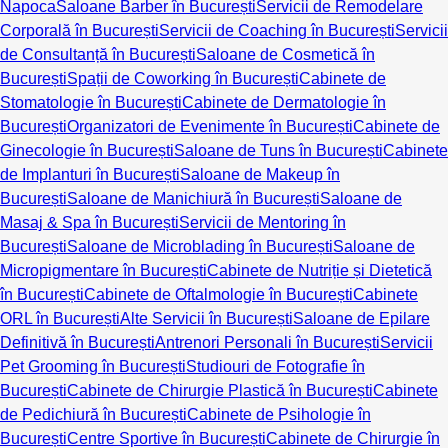
Napoca
Saloane Barber în București
Servicii de Remodelare
Corporală în București
Servicii de Coaching în București
Servicii
de Consultanță în București
Saloane de Cosmetică în
București
Spații de Coworking în București
Cabinete de
Stomatologie în București
Cabinete de Dermatologie în
București
Organizatori de Evenimente în București
Cabinete de
Ginecologie în București
Saloane de Tuns în București
Cabinete
de Implanturi în București
Saloane de Makeup în
București
Saloane de Manichiură în București
Saloane de
Masaj & Spa în București
Servicii de Mentoring în
București
Saloane de Microblading în București
Saloane de
Micropigmentare în București
Cabinete de Nutriție și Dietetică
în București
Cabinete de Oftalmologie în București
Cabinete
ORL în București
Alte Servicii în București
Saloane de Epilare
Definitivă în București
Antrenori Personali în București
Servicii
Pet Grooming în București
Studiouri de Fotografie în
București
Cabinete de Chirurgie Plastică în București
Cabinete
de Pedichiură în București
Cabinete de Psihologie în
București
Centre Sportive în București
Cabinete de Chirurgie în