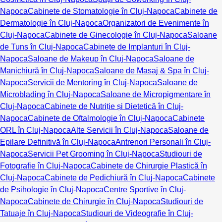
Napoca
Cabinete de Stomatologie în Cluj-Napoca
Cabinete de
Dermatologie în Cluj-Napoca
Organizatori de Evenimente în
Cluj-Napoca
Cabinete de Ginecologie în Cluj-Napoca
Saloane
de Tuns în Cluj-Napoca
Cabinete de Implanturi în Cluj-
Napoca
Saloane de Makeup în Cluj-Napoca
Saloane de
Manichiură în Cluj-Napoca
Saloane de Masaj & Spa în Cluj-
Napoca
Servicii de Mentoring în Cluj-Napoca
Saloane de
Microblading în Cluj-Napoca
Saloane de Micropigmentare în
Cluj-Napoca
Cabinete de Nutriție și Dietetică în Cluj-
Napoca
Cabinete de Oftalmologie în Cluj-Napoca
Cabinete
ORL în Cluj-Napoca
Alte Servicii în Cluj-Napoca
Saloane de
Epilare Definitivă în Cluj-Napoca
Antrenori Personali în Cluj-
Napoca
Servicii Pet Grooming în Cluj-Napoca
Studiouri de
Fotografie în Cluj-Napoca
Cabinete de Chirurgie Plastică în
Cluj-Napoca
Cabinete de Pedichiură în Cluj-Napoca
Cabinete
de Psihologie în Cluj-Napoca
Centre Sportive în Cluj-
Napoca
Cabinete de Chirurgie în Cluj-Napoca
Studiouri de
Tatuaje în Cluj-Napoca
Studiouri de Videografie în Cluj-