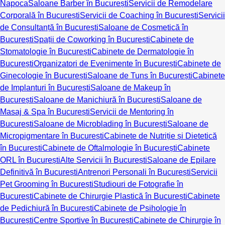
Napoca
Saloane Barber în București
Servicii de Remodelare
Corporală în București
Servicii de Coaching în București
Servicii
de Consultanță în București
Saloane de Cosmetică în
București
Spații de Coworking în București
Cabinete de
Stomatologie în București
Cabinete de Dermatologie în
București
Organizatori de Evenimente în București
Cabinete de
Ginecologie în București
Saloane de Tuns în București
Cabinete
de Implanturi în București
Saloane de Makeup în
București
Saloane de Manichiură în București
Saloane de
Masaj & Spa în București
Servicii de Mentoring în
București
Saloane de Microblading în București
Saloane de
Micropigmentare în București
Cabinete de Nutriție și Dietetică
în București
Cabinete de Oftalmologie în București
Cabinete
ORL în București
Alte Servicii în București
Saloane de Epilare
Definitivă în București
Antrenori Personali în București
Servicii
Pet Grooming în București
Studiouri de Fotografie în
București
Cabinete de Chirurgie Plastică în București
Cabinete
de Pedichiură în București
Cabinete de Psihologie în
București
Centre Sportive în București
Cabinete de Chirurgie în