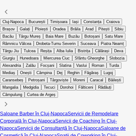
Cluj-Napoca
București
Timișoara
Iași
Constanța
Craiova
Brașov
Galați
Ploiești
Oradea
Brăila
Arad
Pitești
Sibiu
Bacău
Târgu Mureș
Baia Mare
Buzău
Botoșani
Satu Mare
Râmnicu Vâlcea
Drobeta-Turnu Severin
Suceava
Piatra Neamț
Târgu Jiu
Tulcea
Reșița
Alba Iulia
Bistrița
Călărași
Deva
Giurgiu
Hunedoara
Miercurea Ciuc
Sfântu Gheorghe
Slobozia
Alexandria
Zalău
Focșani
Slatina
Vaslui
Roman
Turda
Mediaș
Onești
Câmpina
Dej
Reghin
Făgăraș
Lugoj
Caransebeș
Petroșani
Târgoviște
Moreni
Caracal
Băilești
Mangalia
Medgidia
Tecuci
Dorohoi
Fălticeni
Rădăuți
Câmpulung
Curtea de Argeș
Saloane Barber în Cluj-Napoca
Servicii de Remodelare
Corporală în Cluj-Napoca
Servicii de Coaching în Cluj-
Napoca
Servicii de Consultanță în Cluj-Napoca
Saloane de
Cosmetică în Cluj-Napoca
Spații de Coworking în Cluj-