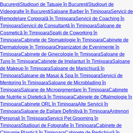
București
Studiouri de Tatuaje în București
Studiouri de
Videografie în București
Saloane Barber în Timișoara
Servicii de
Remodelare Corporală în Timișoara
Servicii de Coaching în
Timișoara
Servicii de Consultanță în Timișoara
Saloane de
Cosmetică în Timișoara
Spații de Coworking în
Timișoara
Cabinete de Stomatologie în Timișoara
Cabinete de
Dermatologie în Timișoara
Organizatori de Evenimente în
Timișoara
Cabinete de Ginecologie în Timișoara
Saloane de
Tuns în Timișoara
Cabinete de Implanturi în Timișoara
Saloane
de Makeup în Timișoara
Saloane de Manichiură în
Timișoara
Saloane de Masaj & Spa în Timișoara
Servicii de
Mentoring în Timișoara
Saloane de Microblading în
Timișoara
Saloane de Micropigmentare în Timișoara
Cabinete
de Nutriție și Dietetică în Timișoara
Cabinete de Oftalmologie în
Timișoara
Cabinete ORL în Timișoara
Alte Servicii în
Timișoara
Saloane de Epilare Definitivă în Timișoara
Antrenori
Personali în Timișoara
Servicii Pet Grooming în
Timișoara
Studiouri de Fotografie în Timișoara
Cabinete de
Chirurgie Plastică în Timișoara
Cabinete de Pedichiură în