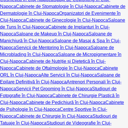
Napoca
Cabinete de Stomatologie în Cluj-Napoca
Cabinete de
Dermatologie în Cluj-Napoca
Organizatori de Evenimente în
Cluj-Napoca
Cabinete de Ginecologie în Cluj-Napoca
Saloane
de Tuns în Cluj-Napoca
Cabinete de Implanturi în Cluj-
Napoca
Saloane de Makeup în Cluj-Napoca
Saloane de
Manichiură în Cluj-Napoca
Saloane de Masaj & Spa în Cluj-
Napoca
Servicii de Mentoring în Cluj-Napoca
Saloane de
Microblading în Cluj-Napoca
Saloane de Micropigmentare în
Cluj-Napoca
Cabinete de Nutriție și Dietetică în Cluj-
Napoca
Cabinete de Oftalmologie în Cluj-Napoca
Cabinete
ORL în Cluj-Napoca
Alte Servicii în Cluj-Napoca
Saloane de
Epilare Definitivă în Cluj-Napoca
Antrenori Personali în Cluj-
Napoca
Servicii Pet Grooming în Cluj-Napoca
Studiouri de
Fotografie în Cluj-Napoca
Cabinete de Chirurgie Plastică în
Cluj-Napoca
Cabinete de Pedichiură în Cluj-Napoca
Cabinete
de Psihologie în Cluj-Napoca
Centre Sportive în Cluj-
Napoca
Cabinete de Chirurgie în Cluj-Napoca
Studiouri de
Tatuaje în Cluj-Napoca
Studiouri de Videografie în Cluj-