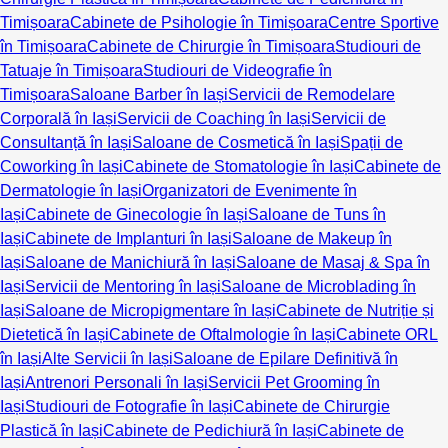
Timișoara
Cabinete de Psihologie în Timișoara
Centre Sportive
în Timișoara
Cabinete de Chirurgie în Timișoara
Studiouri de
Tatuaje în Timișoara
Studiouri de Videografie în
Timișoara
Saloane Barber în Iași
Servicii de Remodelare
Corporală în Iași
Servicii de Coaching în Iași
Servicii de
Consultanță în Iași
Saloane de Cosmetică în Iași
Spații de
Coworking în Iași
Cabinete de Stomatologie în Iași
Cabinete de
Dermatologie în Iași
Organizatori de Evenimente în
Iași
Cabinete de Ginecologie în Iași
Saloane de Tuns în
Iași
Cabinete de Implanturi în Iași
Saloane de Makeup în
Iași
Saloane de Manichiură în Iași
Saloane de Masaj & Spa în
Iași
Servicii de Mentoring în Iași
Saloane de Microblading în
Iași
Saloane de Micropigmentare în Iași
Cabinete de Nutriție și
Dietetică în Iași
Cabinete de Oftalmologie în Iași
Cabinete ORL
în Iași
Alte Servicii în Iași
Saloane de Epilare Definitivă în
Iași
Antrenori Personali în Iași
Servicii Pet Grooming în
Iași
Studiouri de Fotografie în Iași
Cabinete de Chirurgie
Plastică în Iași
Cabinete de Pedichiură în Iași
Cabinete de