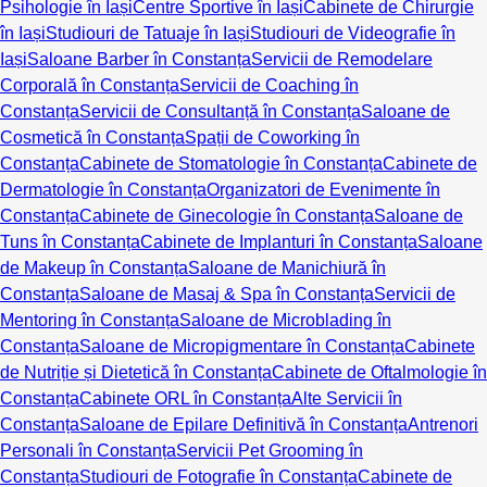
Psihologie în Iași
Centre Sportive în Iași
Cabinete de Chirurgie
în Iași
Studiouri de Tatuaje în Iași
Studiouri de Videografie în
Iași
Saloane Barber în Constanța
Servicii de Remodelare
Corporală în Constanța
Servicii de Coaching în
Constanța
Servicii de Consultanță în Constanța
Saloane de
Cosmetică în Constanța
Spații de Coworking în
Constanța
Cabinete de Stomatologie în Constanța
Cabinete de
Dermatologie în Constanța
Organizatori de Evenimente în
Constanța
Cabinete de Ginecologie în Constanța
Saloane de
Tuns în Constanța
Cabinete de Implanturi în Constanța
Saloane
de Makeup în Constanța
Saloane de Manichiură în
Constanța
Saloane de Masaj & Spa în Constanța
Servicii de
Mentoring în Constanța
Saloane de Microblading în
Constanța
Saloane de Micropigmentare în Constanța
Cabinete
de Nutriție și Dietetică în Constanța
Cabinete de Oftalmologie în
Constanța
Cabinete ORL în Constanța
Alte Servicii în
Constanța
Saloane de Epilare Definitivă în Constanța
Antrenori
Personali în Constanța
Servicii Pet Grooming în
Constanța
Studiouri de Fotografie în Constanța
Cabinete de