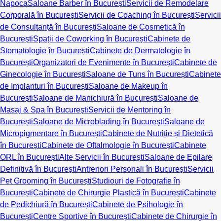
Napoca
Saloane Barber în București
Servicii de Remodelare
Corporală în București
Servicii de Coaching în București
Servicii
de Consultanță în București
Saloane de Cosmetică în
București
Spații de Coworking în București
Cabinete de
Stomatologie în București
Cabinete de Dermatologie în
București
Organizatori de Evenimente în București
Cabinete de
Ginecologie în București
Saloane de Tuns în București
Cabinete
de Implanturi în București
Saloane de Makeup în
București
Saloane de Manichiură în București
Saloane de
Masaj & Spa în București
Servicii de Mentoring în
București
Saloane de Microblading în București
Saloane de
Micropigmentare în București
Cabinete de Nutriție și Dietetică
în București
Cabinete de Oftalmologie în București
Cabinete
ORL în București
Alte Servicii în București
Saloane de Epilare
Definitivă în București
Antrenori Personali în București
Servicii
Pet Grooming în București
Studiouri de Fotografie în
București
Cabinete de Chirurgie Plastică în București
Cabinete
de Pedichiură în București
Cabinete de Psihologie în
București
Centre Sportive în București
Cabinete de Chirurgie în