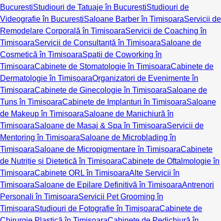
București
Studiouri de Tatuaje în București
Studiouri de
Videografie în București
Saloane Barber în Timișoara
Servicii de
Remodelare Corporală în Timișoara
Servicii de Coaching în
Timișoara
Servicii de Consultanță în Timișoara
Saloane de
Cosmetică în Timișoara
Spații de Coworking în
Timișoara
Cabinete de Stomatologie în Timișoara
Cabinete de
Dermatologie în Timișoara
Organizatori de Evenimente în
Timișoara
Cabinete de Ginecologie în Timișoara
Saloane de
Tuns în Timișoara
Cabinete de Implanturi în Timișoara
Saloane
de Makeup în Timișoara
Saloane de Manichiură în
Timișoara
Saloane de Masaj & Spa în Timișoara
Servicii de
Mentoring în Timișoara
Saloane de Microblading în
Timișoara
Saloane de Micropigmentare în Timișoara
Cabinete
de Nutriție și Dietetică în Timișoara
Cabinete de Oftalmologie în
Timișoara
Cabinete ORL în Timișoara
Alte Servicii în
Timișoara
Saloane de Epilare Definitivă în Timișoara
Antrenori
Personali în Timișoara
Servicii Pet Grooming în
Timișoara
Studiouri de Fotografie în Timișoara
Cabinete de
Chirurgie Plastică în Timișoara
Cabinete de Pedichiură în