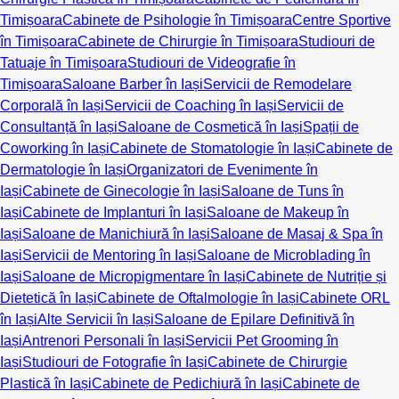
Timișoara
Cabinete de Psihologie în Timișoara
Centre Sportive
în Timișoara
Cabinete de Chirurgie în Timișoara
Studiouri de
Tatuaje în Timișoara
Studiouri de Videografie în
Timișoara
Saloane Barber în Iași
Servicii de Remodelare
Corporală în Iași
Servicii de Coaching în Iași
Servicii de
Consultanță în Iași
Saloane de Cosmetică în Iași
Spații de
Coworking în Iași
Cabinete de Stomatologie în Iași
Cabinete de
Dermatologie în Iași
Organizatori de Evenimente în
Iași
Cabinete de Ginecologie în Iași
Saloane de Tuns în
Iași
Cabinete de Implanturi în Iași
Saloane de Makeup în
Iași
Saloane de Manichiură în Iași
Saloane de Masaj & Spa în
Iași
Servicii de Mentoring în Iași
Saloane de Microblading în
Iași
Saloane de Micropigmentare în Iași
Cabinete de Nutriție și
Dietetică în Iași
Cabinete de Oftalmologie în Iași
Cabinete ORL
în Iași
Alte Servicii în Iași
Saloane de Epilare Definitivă în
Iași
Antrenori Personali în Iași
Servicii Pet Grooming în
Iași
Studiouri de Fotografie în Iași
Cabinete de Chirurgie
Plastică în Iași
Cabinete de Pedichiură în Iași
Cabinete de