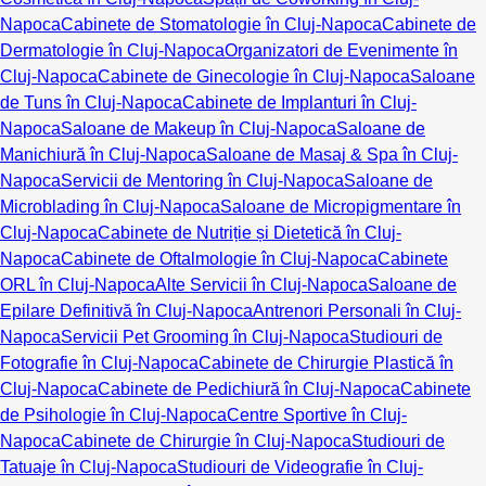
Napoca
Cabinete de Stomatologie în Cluj-Napoca
Cabinete de
Dermatologie în Cluj-Napoca
Organizatori de Evenimente în
Cluj-Napoca
Cabinete de Ginecologie în Cluj-Napoca
Saloane
de Tuns în Cluj-Napoca
Cabinete de Implanturi în Cluj-
Napoca
Saloane de Makeup în Cluj-Napoca
Saloane de
Manichiură în Cluj-Napoca
Saloane de Masaj & Spa în Cluj-
Napoca
Servicii de Mentoring în Cluj-Napoca
Saloane de
Microblading în Cluj-Napoca
Saloane de Micropigmentare în
Cluj-Napoca
Cabinete de Nutriție și Dietetică în Cluj-
Napoca
Cabinete de Oftalmologie în Cluj-Napoca
Cabinete
ORL în Cluj-Napoca
Alte Servicii în Cluj-Napoca
Saloane de
Epilare Definitivă în Cluj-Napoca
Antrenori Personali în Cluj-
Napoca
Servicii Pet Grooming în Cluj-Napoca
Studiouri de
Fotografie în Cluj-Napoca
Cabinete de Chirurgie Plastică în
Cluj-Napoca
Cabinete de Pedichiură în Cluj-Napoca
Cabinete
de Psihologie în Cluj-Napoca
Centre Sportive în Cluj-
Napoca
Cabinete de Chirurgie în Cluj-Napoca
Studiouri de
Tatuaje în Cluj-Napoca
Studiouri de Videografie în Cluj-