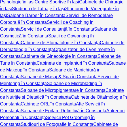
Psihologie în Iași
Centre Sportive în Iași
Cabinete de Chirurgie
în Iași
Studiouri de Tatuaje în Iași
Studiouri de Videografie în
Iași
Saloane Barber în Constanța
Servicii de Remodelare
Corporală în Constanța
Servicii de Coaching în
Constanța
Servicii de Consultanță în Constanța
Saloane de
Cosmetică în Constanța
Spații de Coworking în
Constanța
Cabinete de Stomatologie în Constanța
Cabinete de
Dermatologie în Constanța
Organizatori de Evenimente în
Constanța
Cabinete de Ginecologie în Constanța
Saloane de
Tuns în Constanța
Cabinete de Implanturi în Constanța
Saloane
de Makeup în Constanța
Saloane de Manichiură în
Constanța
Saloane de Masaj & Spa în Constanța
Servicii de
Mentoring în Constanța
Saloane de Microblading în
Constanța
Saloane de Micropigmentare în Constanța
Cabinete
de Nutriție și Dietetică în Constanța
Cabinete de Oftalmologie în
Constanța
Cabinete ORL în Constanța
Alte Servicii în
Constanța
Saloane de Epilare Definitivă în Constanța
Antrenori
Personali în Constanța
Servicii Pet Grooming în
Constanța
Studiouri de Fotografie în Constanța
Cabinete de