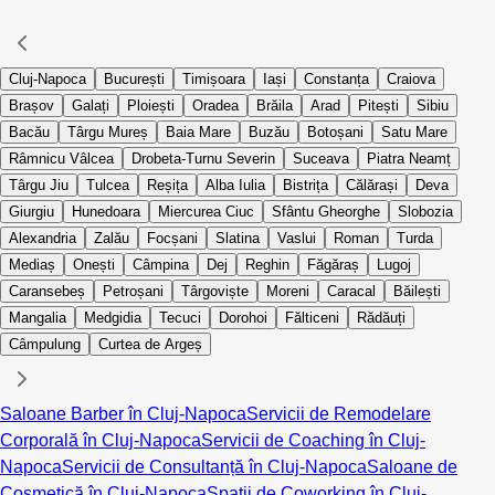
Cluj-Napoca
București
Timișoara
Iași
Constanța
Craiova
Brașov
Galați
Ploiești
Oradea
Brăila
Arad
Pitești
Sibiu
Bacău
Târgu Mureș
Baia Mare
Buzău
Botoșani
Satu Mare
Râmnicu Vâlcea
Drobeta-Turnu Severin
Suceava
Piatra Neamț
Târgu Jiu
Tulcea
Reșița
Alba Iulia
Bistrița
Călărași
Deva
Giurgiu
Hunedoara
Miercurea Ciuc
Sfântu Gheorghe
Slobozia
Alexandria
Zalău
Focșani
Slatina
Vaslui
Roman
Turda
Mediaș
Onești
Câmpina
Dej
Reghin
Făgăraș
Lugoj
Caransebeș
Petroșani
Târgoviște
Moreni
Caracal
Băilești
Mangalia
Medgidia
Tecuci
Dorohoi
Fălticeni
Rădăuți
Câmpulung
Curtea de Argeș
Saloane Barber în Cluj-Napoca
Servicii de Remodelare
Corporală în Cluj-Napoca
Servicii de Coaching în Cluj-
Napoca
Servicii de Consultanță în Cluj-Napoca
Saloane de
Cosmetică în Cluj-Napoca
Spații de Coworking în Cluj-