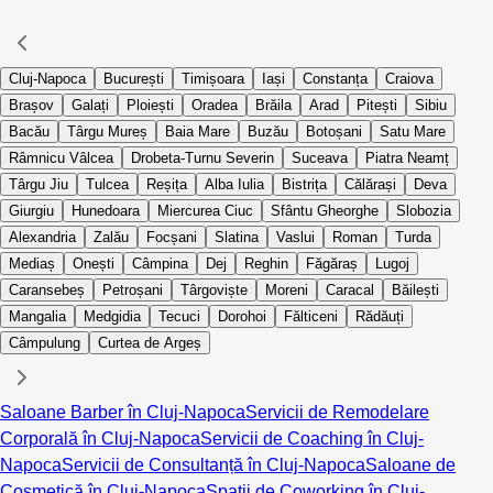
Cluj-Napoca
București
Timișoara
Iași
Constanța
Craiova
Brașov
Galați
Ploiești
Oradea
Brăila
Arad
Pitești
Sibiu
Bacău
Târgu Mureș
Baia Mare
Buzău
Botoșani
Satu Mare
Râmnicu Vâlcea
Drobeta-Turnu Severin
Suceava
Piatra Neamț
Târgu Jiu
Tulcea
Reșița
Alba Iulia
Bistrița
Călărași
Deva
Giurgiu
Hunedoara
Miercurea Ciuc
Sfântu Gheorghe
Slobozia
Alexandria
Zalău
Focșani
Slatina
Vaslui
Roman
Turda
Mediaș
Onești
Câmpina
Dej
Reghin
Făgăraș
Lugoj
Caransebeș
Petroșani
Târgoviște
Moreni
Caracal
Băilești
Mangalia
Medgidia
Tecuci
Dorohoi
Fălticeni
Rădăuți
Câmpulung
Curtea de Argeș
Saloane Barber în Cluj-Napoca
Servicii de Remodelare
Corporală în Cluj-Napoca
Servicii de Coaching în Cluj-
Napoca
Servicii de Consultanță în Cluj-Napoca
Saloane de
Cosmetică în Cluj-Napoca
Spații de Coworking în Cluj-