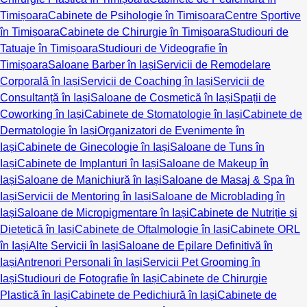
Timișoara
Cabinete de Psihologie în Timișoara
Centre Sportive
în Timișoara
Cabinete de Chirurgie în Timișoara
Studiouri de
Tatuaje în Timișoara
Studiouri de Videografie în
Timișoara
Saloane Barber în Iași
Servicii de Remodelare
Corporală în Iași
Servicii de Coaching în Iași
Servicii de
Consultanță în Iași
Saloane de Cosmetică în Iași
Spații de
Coworking în Iași
Cabinete de Stomatologie în Iași
Cabinete de
Dermatologie în Iași
Organizatori de Evenimente în
Iași
Cabinete de Ginecologie în Iași
Saloane de Tuns în
Iași
Cabinete de Implanturi în Iași
Saloane de Makeup în
Iași
Saloane de Manichiură în Iași
Saloane de Masaj & Spa în
Iași
Servicii de Mentoring în Iași
Saloane de Microblading în
Iași
Saloane de Micropigmentare în Iași
Cabinete de Nutriție și
Dietetică în Iași
Cabinete de Oftalmologie în Iași
Cabinete ORL
în Iași
Alte Servicii în Iași
Saloane de Epilare Definitivă în
Iași
Antrenori Personali în Iași
Servicii Pet Grooming în
Iași
Studiouri de Fotografie în Iași
Cabinete de Chirurgie
Plastică în Iași
Cabinete de Pedichiură în Iași
Cabinete de