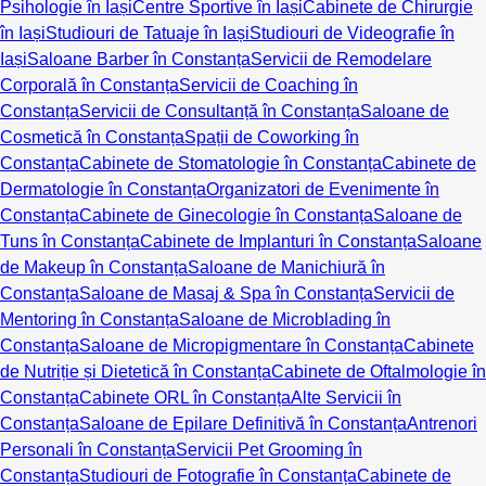
Psihologie în Iași
Centre Sportive în Iași
Cabinete de Chirurgie
în Iași
Studiouri de Tatuaje în Iași
Studiouri de Videografie în
Iași
Saloane Barber în Constanța
Servicii de Remodelare
Corporală în Constanța
Servicii de Coaching în
Constanța
Servicii de Consultanță în Constanța
Saloane de
Cosmetică în Constanța
Spații de Coworking în
Constanța
Cabinete de Stomatologie în Constanța
Cabinete de
Dermatologie în Constanța
Organizatori de Evenimente în
Constanța
Cabinete de Ginecologie în Constanța
Saloane de
Tuns în Constanța
Cabinete de Implanturi în Constanța
Saloane
de Makeup în Constanța
Saloane de Manichiură în
Constanța
Saloane de Masaj & Spa în Constanța
Servicii de
Mentoring în Constanța
Saloane de Microblading în
Constanța
Saloane de Micropigmentare în Constanța
Cabinete
de Nutriție și Dietetică în Constanța
Cabinete de Oftalmologie în
Constanța
Cabinete ORL în Constanța
Alte Servicii în
Constanța
Saloane de Epilare Definitivă în Constanța
Antrenori
Personali în Constanța
Servicii Pet Grooming în
Constanța
Studiouri de Fotografie în Constanța
Cabinete de