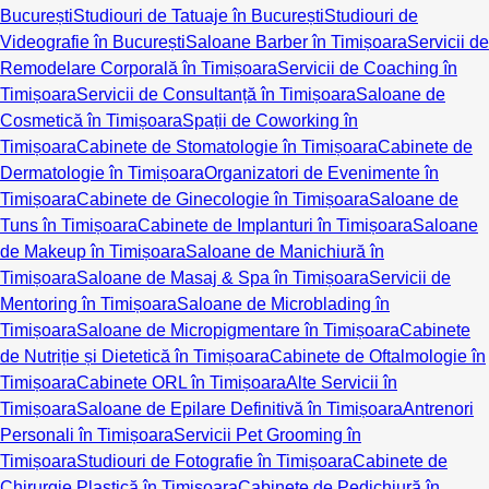
București
Studiouri de Tatuaje în București
Studiouri de
Videografie în București
Saloane Barber în Timișoara
Servicii de
Remodelare Corporală în Timișoara
Servicii de Coaching în
Timișoara
Servicii de Consultanță în Timișoara
Saloane de
Cosmetică în Timișoara
Spații de Coworking în
Timișoara
Cabinete de Stomatologie în Timișoara
Cabinete de
Dermatologie în Timișoara
Organizatori de Evenimente în
Timișoara
Cabinete de Ginecologie în Timișoara
Saloane de
Tuns în Timișoara
Cabinete de Implanturi în Timișoara
Saloane
de Makeup în Timișoara
Saloane de Manichiură în
Timișoara
Saloane de Masaj & Spa în Timișoara
Servicii de
Mentoring în Timișoara
Saloane de Microblading în
Timișoara
Saloane de Micropigmentare în Timișoara
Cabinete
de Nutriție și Dietetică în Timișoara
Cabinete de Oftalmologie în
Timișoara
Cabinete ORL în Timișoara
Alte Servicii în
Timișoara
Saloane de Epilare Definitivă în Timișoara
Antrenori
Personali în Timișoara
Servicii Pet Grooming în
Timișoara
Studiouri de Fotografie în Timișoara
Cabinete de
Chirurgie Plastică în Timișoara
Cabinete de Pedichiură în