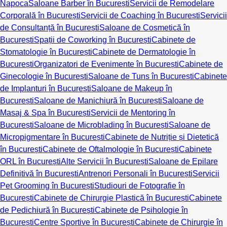
Napoca
Saloane Barber în București
Servicii de Remodelare
Corporală în București
Servicii de Coaching în București
Servicii
de Consultanță în București
Saloane de Cosmetică în
București
Spații de Coworking în București
Cabinete de
Stomatologie în București
Cabinete de Dermatologie în
București
Organizatori de Evenimente în București
Cabinete de
Ginecologie în București
Saloane de Tuns în București
Cabinete
de Implanturi în București
Saloane de Makeup în
București
Saloane de Manichiură în București
Saloane de
Masaj & Spa în București
Servicii de Mentoring în
București
Saloane de Microblading în București
Saloane de
Micropigmentare în București
Cabinete de Nutriție și Dietetică
în București
Cabinete de Oftalmologie în București
Cabinete
ORL în București
Alte Servicii în București
Saloane de Epilare
Definitivă în București
Antrenori Personali în București
Servicii
Pet Grooming în București
Studiouri de Fotografie în
București
Cabinete de Chirurgie Plastică în București
Cabinete
de Pedichiură în București
Cabinete de Psihologie în
București
Centre Sportive în București
Cabinete de Chirurgie în