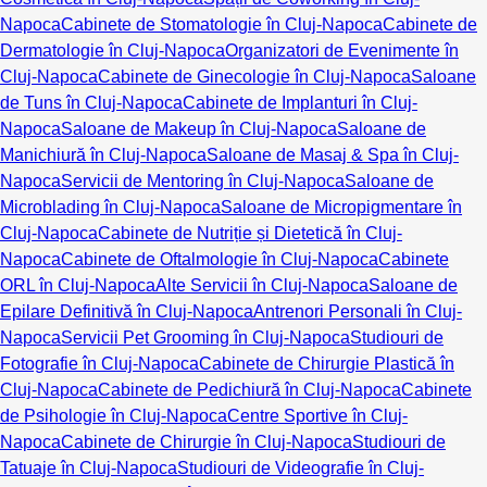
Napoca
Cabinete de Stomatologie în Cluj-Napoca
Cabinete de
Dermatologie în Cluj-Napoca
Organizatori de Evenimente în
Cluj-Napoca
Cabinete de Ginecologie în Cluj-Napoca
Saloane
de Tuns în Cluj-Napoca
Cabinete de Implanturi în Cluj-
Napoca
Saloane de Makeup în Cluj-Napoca
Saloane de
Manichiură în Cluj-Napoca
Saloane de Masaj & Spa în Cluj-
Napoca
Servicii de Mentoring în Cluj-Napoca
Saloane de
Microblading în Cluj-Napoca
Saloane de Micropigmentare în
Cluj-Napoca
Cabinete de Nutriție și Dietetică în Cluj-
Napoca
Cabinete de Oftalmologie în Cluj-Napoca
Cabinete
ORL în Cluj-Napoca
Alte Servicii în Cluj-Napoca
Saloane de
Epilare Definitivă în Cluj-Napoca
Antrenori Personali în Cluj-
Napoca
Servicii Pet Grooming în Cluj-Napoca
Studiouri de
Fotografie în Cluj-Napoca
Cabinete de Chirurgie Plastică în
Cluj-Napoca
Cabinete de Pedichiură în Cluj-Napoca
Cabinete
de Psihologie în Cluj-Napoca
Centre Sportive în Cluj-
Napoca
Cabinete de Chirurgie în Cluj-Napoca
Studiouri de
Tatuaje în Cluj-Napoca
Studiouri de Videografie în Cluj-