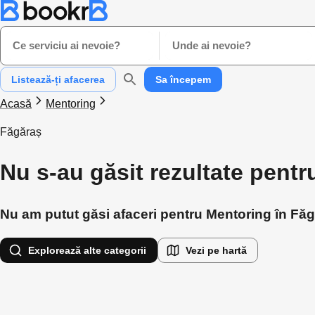
Ce serviciu ai nevoie?
Unde ai nevoie?
Listează-ți afacerea
Sa începem
Acasă
Mentoring
Făgăraș
Nu s-au găsit rezultate pent
Nu am putut găsi afaceri pentru Mentoring în Făgă
Explorează alte categorii
Vezi pe hartă