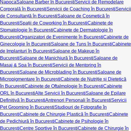
Napoca
Saloane Barber în București
Servicii de Remodelare
Corporală în București
Servicii de Coaching în București
Servicii
de Consultanță în București
Saloane de Cosmetică în
București
Spații de Coworking în București
Cabinete de
Stomatologie în București
Cabinete de Dermatologie în
București
Organizatori de Evenimente în București
Cabinete de
Ginecologie în București
Saloane de Tuns în București
Cabinete
de Implanturi în București
Saloane de Makeup în
București
Saloane de Manichiură în București
Saloane de
Masaj & Spa în București
Servicii de Mentoring în
București
Saloane de Microblading în București
Saloane de
Micropigmentare în București
Cabinete de Nutriție și Dietetică
în București
Cabinete de Oftalmologie în București
Cabinete
ORL în București
Alte Servicii în București
Saloane de Epilare
Definitivă în București
Antrenori Personali în București
Servicii
Pet Grooming în București
Studiouri de Fotografie în
București
Cabinete de Chirurgie Plastică în București
Cabinete
de Pedichiură în București
Cabinete de Psihologie în
București
Centre Sportive în București
Cabinete de Chirurgie în