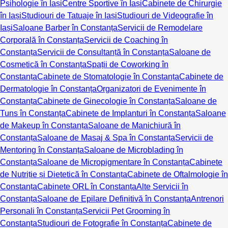
Psihologie în Iași
Centre Sportive în Iași
Cabinete de Chirurgie
în Iași
Studiouri de Tatuaje în Iași
Studiouri de Videografie în
Iași
Saloane Barber în Constanța
Servicii de Remodelare
Corporală în Constanța
Servicii de Coaching în
Constanța
Servicii de Consultanță în Constanța
Saloane de
Cosmetică în Constanța
Spații de Coworking în
Constanța
Cabinete de Stomatologie în Constanța
Cabinete de
Dermatologie în Constanța
Organizatori de Evenimente în
Constanța
Cabinete de Ginecologie în Constanța
Saloane de
Tuns în Constanța
Cabinete de Implanturi în Constanța
Saloane
de Makeup în Constanța
Saloane de Manichiură în
Constanța
Saloane de Masaj & Spa în Constanța
Servicii de
Mentoring în Constanța
Saloane de Microblading în
Constanța
Saloane de Micropigmentare în Constanța
Cabinete
de Nutriție și Dietetică în Constanța
Cabinete de Oftalmologie în
Constanța
Cabinete ORL în Constanța
Alte Servicii în
Constanța
Saloane de Epilare Definitivă în Constanța
Antrenori
Personali în Constanța
Servicii Pet Grooming în
Constanța
Studiouri de Fotografie în Constanța
Cabinete de