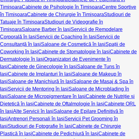
Timișoara
Cabinete de Psihologie în Timișoara
Centre Sportive
în Timișoara
Cabinete de Chirurgie în Timișoara
Studiouri de
Tatuaje în Timișoara
Studiouri de Videografie în
Timișoara
Saloane Barber în Iași
Servicii de Remodelare
Corporală în Iași
Servicii de Coaching în Iași
Servicii de
Consultanță în Iași
Saloane de Cosmetică în Iași
Spații de
Coworking în Iași
Cabinete de Stomatologie în Iași
Cabinete de
Dermatologie în Iași
Organizatori de Evenimente în
Iași
Cabinete de Ginecologie în Iași
Saloane de Tuns în
Iași
Cabinete de Implanturi în Iași
Saloane de Makeup în
Iași
Saloane de Manichiură în Iași
Saloane de Masaj & Spa în
Iași
Servicii de Mentoring în Iași
Saloane de Microblading în
Iași
Saloane de Micropigmentare în Iași
Cabinete de Nutriție și
Dietetică în Iași
Cabinete de Oftalmologie în Iași
Cabinete ORL
în Iași
Alte Servicii în Iași
Saloane de Epilare Definitivă în
Iași
Antrenori Personali în Iași
Servicii Pet Grooming în
Iași
Studiouri de Fotografie în Iași
Cabinete de Chirurgie
Plastică în Iași
Cabinete de Pedichiură în Iași
Cabinete de