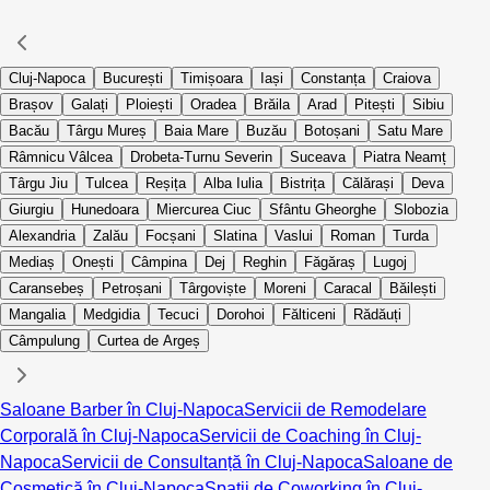
Cluj-Napoca
București
Timișoara
Iași
Constanța
Craiova
Brașov
Galați
Ploiești
Oradea
Brăila
Arad
Pitești
Sibiu
Bacău
Târgu Mureș
Baia Mare
Buzău
Botoșani
Satu Mare
Râmnicu Vâlcea
Drobeta-Turnu Severin
Suceava
Piatra Neamț
Târgu Jiu
Tulcea
Reșița
Alba Iulia
Bistrița
Călărași
Deva
Giurgiu
Hunedoara
Miercurea Ciuc
Sfântu Gheorghe
Slobozia
Alexandria
Zalău
Focșani
Slatina
Vaslui
Roman
Turda
Mediaș
Onești
Câmpina
Dej
Reghin
Făgăraș
Lugoj
Caransebeș
Petroșani
Târgoviște
Moreni
Caracal
Băilești
Mangalia
Medgidia
Tecuci
Dorohoi
Fălticeni
Rădăuți
Câmpulung
Curtea de Argeș
Saloane Barber în Cluj-Napoca
Servicii de Remodelare
Corporală în Cluj-Napoca
Servicii de Coaching în Cluj-
Napoca
Servicii de Consultanță în Cluj-Napoca
Saloane de
Cosmetică în Cluj-Napoca
Spații de Coworking în Cluj-