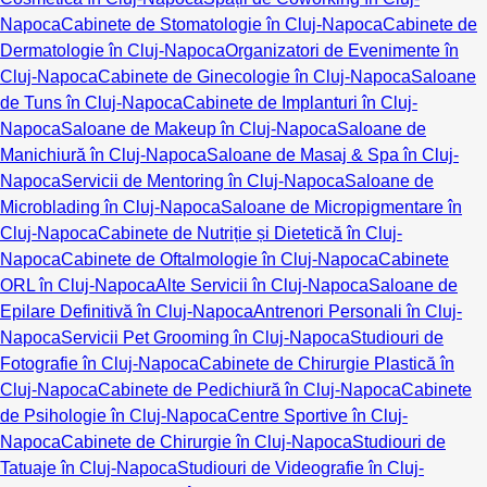
Napoca
Cabinete de Stomatologie în Cluj-Napoca
Cabinete de
Dermatologie în Cluj-Napoca
Organizatori de Evenimente în
Cluj-Napoca
Cabinete de Ginecologie în Cluj-Napoca
Saloane
de Tuns în Cluj-Napoca
Cabinete de Implanturi în Cluj-
Napoca
Saloane de Makeup în Cluj-Napoca
Saloane de
Manichiură în Cluj-Napoca
Saloane de Masaj & Spa în Cluj-
Napoca
Servicii de Mentoring în Cluj-Napoca
Saloane de
Microblading în Cluj-Napoca
Saloane de Micropigmentare în
Cluj-Napoca
Cabinete de Nutriție și Dietetică în Cluj-
Napoca
Cabinete de Oftalmologie în Cluj-Napoca
Cabinete
ORL în Cluj-Napoca
Alte Servicii în Cluj-Napoca
Saloane de
Epilare Definitivă în Cluj-Napoca
Antrenori Personali în Cluj-
Napoca
Servicii Pet Grooming în Cluj-Napoca
Studiouri de
Fotografie în Cluj-Napoca
Cabinete de Chirurgie Plastică în
Cluj-Napoca
Cabinete de Pedichiură în Cluj-Napoca
Cabinete
de Psihologie în Cluj-Napoca
Centre Sportive în Cluj-
Napoca
Cabinete de Chirurgie în Cluj-Napoca
Studiouri de
Tatuaje în Cluj-Napoca
Studiouri de Videografie în Cluj-