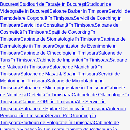
București
Studiouri de Tatuaje în București
Studiouri de
Videografie în București
Saloane Barber în Timișoara
Servicii de
Remodelare Corporală în Timișoara
Servicii de Coaching în
Timișoara
Servicii de Consultanță în Timișoara
Saloane de
Cosmetică în Timișoara
Spații de Coworking în
Timișoara
Cabinete de Stomatologie în Timișoara
Cabinete de
Dermatologie în Timișoara
Organizatori de Evenimente în
Timișoara
Cabinete de Ginecologie în Timișoara
Saloane de
Tuns în Timișoara
Cabinete de Implanturi în Timișoara
Saloane
de Makeup în Timișoara
Saloane de Manichiură în
Timișoara
Saloane de Masaj & Spa în Timișoara
Servicii de
Mentoring în Timișoara
Saloane de Microblading în
Timișoara
Saloane de Micropigmentare în Timișoara
Cabinete
de Nutriție și Dietetică în Timișoara
Cabinete de Oftalmologie în
Timișoara
Cabinete ORL în Timișoara
Alte Servicii în
Timișoara
Saloane de Epilare Definitivă în Timișoara
Antrenori
Personali în Timișoara
Servicii Pet Grooming în
Timișoara
Studiouri de Fotografie în Timișoara
Cabinete de
Chirurgie Plastică în Timișoara
Cabinete de Pedichiură în