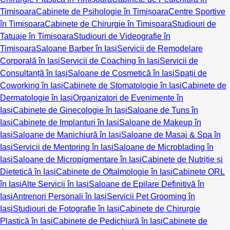
Timișoara
Cabinete de Psihologie în Timișoara
Centre Sportive
în Timișoara
Cabinete de Chirurgie în Timișoara
Studiouri de
Tatuaje în Timișoara
Studiouri de Videografie în
Timișoara
Saloane Barber în Iași
Servicii de Remodelare
Corporală în Iași
Servicii de Coaching în Iași
Servicii de
Consultanță în Iași
Saloane de Cosmetică în Iași
Spații de
Coworking în Iași
Cabinete de Stomatologie în Iași
Cabinete de
Dermatologie în Iași
Organizatori de Evenimente în
Iași
Cabinete de Ginecologie în Iași
Saloane de Tuns în
Iași
Cabinete de Implanturi în Iași
Saloane de Makeup în
Iași
Saloane de Manichiură în Iași
Saloane de Masaj & Spa în
Iași
Servicii de Mentoring în Iași
Saloane de Microblading în
Iași
Saloane de Micropigmentare în Iași
Cabinete de Nutriție și
Dietetică în Iași
Cabinete de Oftalmologie în Iași
Cabinete ORL
în Iași
Alte Servicii în Iași
Saloane de Epilare Definitivă în
Iași
Antrenori Personali în Iași
Servicii Pet Grooming în
Iași
Studiouri de Fotografie în Iași
Cabinete de Chirurgie
Plastică în Iași
Cabinete de Pedichiură în Iași
Cabinete de