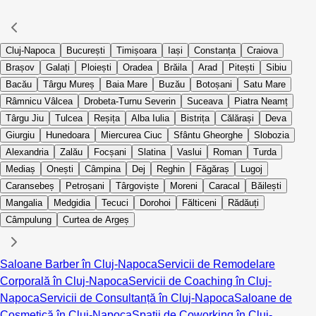
Cluj-Napoca
București
Timișoara
Iași
Constanța
Craiova
Brașov
Galați
Ploiești
Oradea
Brăila
Arad
Pitești
Sibiu
Bacău
Târgu Mureș
Baia Mare
Buzău
Botoșani
Satu Mare
Râmnicu Vâlcea
Drobeta-Turnu Severin
Suceava
Piatra Neamț
Târgu Jiu
Tulcea
Reșița
Alba Iulia
Bistrița
Călărași
Deva
Giurgiu
Hunedoara
Miercurea Ciuc
Sfântu Gheorghe
Slobozia
Alexandria
Zalău
Focșani
Slatina
Vaslui
Roman
Turda
Mediaș
Onești
Câmpina
Dej
Reghin
Făgăraș
Lugoj
Caransebeș
Petroșani
Târgoviște
Moreni
Caracal
Băilești
Mangalia
Medgidia
Tecuci
Dorohoi
Fălticeni
Rădăuți
Câmpulung
Curtea de Argeș
Saloane Barber în Cluj-Napoca
Servicii de Remodelare
Corporală în Cluj-Napoca
Servicii de Coaching în Cluj-
Napoca
Servicii de Consultanță în Cluj-Napoca
Saloane de
Cosmetică în Cluj-Napoca
Spații de Coworking în Cluj-