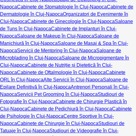
Napoca
Cabinete de Stomatologie în Cluj-Napoca
Cabinete de
Dermatologie în Cluj-Napoca
Organizatori de Evenimente în
Cluj-Napoca
Cabinete de Ginecologie în Cluj-Napoca
Saloane
de Tuns în Cluj-Napoca
Cabinete de Implanturi în Cluj-
Napoca
Saloane de Makeup în Cluj-Napoca
Saloane de
Manichiură în Cluj-Napoca
Saloane de Masaj & Spa în Cluj-
Napoca
Servicii de Mentoring în Cluj-Napoca
Saloane de
Microblading în Cluj-Napoca
Saloane de Micropigmentare în
Cluj-Napoca
Cabinete de Nutriție și Dietetică în Cluj-
Napoca
Cabinete de Oftalmologie în Cluj-Napoca
Cabinete
ORL în Cluj-Napoca
Alte Servicii în Cluj-Napoca
Saloane de
Epilare Definitivă în Cluj-Napoca
Antrenori Personali în Cluj-
Napoca
Servicii Pet Grooming în Cluj-Napoca
Studiouri de
Fotografie în Cluj-Napoca
Cabinete de Chirurgie Plastică în
Cluj-Napoca
Cabinete de Pedichiură în Cluj-Napoca
Cabinete
de Psihologie în Cluj-Napoca
Centre Sportive în Cluj-
Napoca
Cabinete de Chirurgie în Cluj-Napoca
Studiouri de
Tatuaje în Cluj-Napoca
Studiouri de Videografie în Cluj-