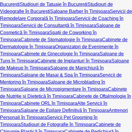
București
Studiouri de Tatuaje în București
Studiouri de
Videografie în București
Saloane Barber în Timișoara
Servicii de
Remodelare Corporală în Timișoara
Servicii de Coaching în
Timișoara
Servicii de Consultanță în Timișoara
Saloane de
Cosmetică în Timișoara
Spații de Coworking în
Timișoara
Cabinete de Stomatologie în Timișoara
Cabinete de
Dermatologie în Timișoara
Organizatori de Evenimente în
Timișoara
Cabinete de Ginecologie în Timișoara
Saloane de
Tuns în Timișoara
Cabinete de Implanturi în Timișoara
Saloane
de Makeup în Timișoara
Saloane de Manichiură în
Timișoara
Saloane de Masaj & Spa în Timișoara
Servicii de
Mentoring în Timișoara
Saloane de Microblading în
Timișoara
Saloane de Micropigmentare în Timișoara
Cabinete
de Nutriție și Dietetică în Timișoara
Cabinete de Oftalmologie în
Timișoara
Cabinete ORL în Timișoara
Alte Servicii în
Timișoara
Saloane de Epilare Definitivă în Timișoara
Antrenori
Personali în Timișoara
Servicii Pet Grooming în
Timișoara
Studiouri de Fotografie în Timișoara
Cabinete de
Chirurgie Plastică în Timișoara
Cabinete de Pedichiură în