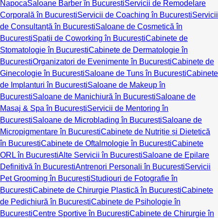
Napoca
Saloane Barber în București
Servicii de Remodelare
Corporală în București
Servicii de Coaching în București
Servicii
de Consultanță în București
Saloane de Cosmetică în
București
Spații de Coworking în București
Cabinete de
Stomatologie în București
Cabinete de Dermatologie în
București
Organizatori de Evenimente în București
Cabinete de
Ginecologie în București
Saloane de Tuns în București
Cabinete
de Implanturi în București
Saloane de Makeup în
București
Saloane de Manichiură în București
Saloane de
Masaj & Spa în București
Servicii de Mentoring în
București
Saloane de Microblading în București
Saloane de
Micropigmentare în București
Cabinete de Nutriție și Dietetică
în București
Cabinete de Oftalmologie în București
Cabinete
ORL în București
Alte Servicii în București
Saloane de Epilare
Definitivă în București
Antrenori Personali în București
Servicii
Pet Grooming în București
Studiouri de Fotografie în
București
Cabinete de Chirurgie Plastică în București
Cabinete
de Pedichiură în București
Cabinete de Psihologie în
București
Centre Sportive în București
Cabinete de Chirurgie în