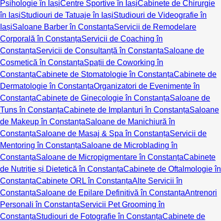
Psihologie în Iași
Centre Sportive în Iași
Cabinete de Chirurgie
în Iași
Studiouri de Tatuaje în Iași
Studiouri de Videografie în
Iași
Saloane Barber în Constanța
Servicii de Remodelare
Corporală în Constanța
Servicii de Coaching în
Constanța
Servicii de Consultanță în Constanța
Saloane de
Cosmetică în Constanța
Spații de Coworking în
Constanța
Cabinete de Stomatologie în Constanța
Cabinete de
Dermatologie în Constanța
Organizatori de Evenimente în
Constanța
Cabinete de Ginecologie în Constanța
Saloane de
Tuns în Constanța
Cabinete de Implanturi în Constanța
Saloane
de Makeup în Constanța
Saloane de Manichiură în
Constanța
Saloane de Masaj & Spa în Constanța
Servicii de
Mentoring în Constanța
Saloane de Microblading în
Constanța
Saloane de Micropigmentare în Constanța
Cabinete
de Nutriție și Dietetică în Constanța
Cabinete de Oftalmologie în
Constanța
Cabinete ORL în Constanța
Alte Servicii în
Constanța
Saloane de Epilare Definitivă în Constanța
Antrenori
Personali în Constanța
Servicii Pet Grooming în
Constanța
Studiouri de Fotografie în Constanța
Cabinete de