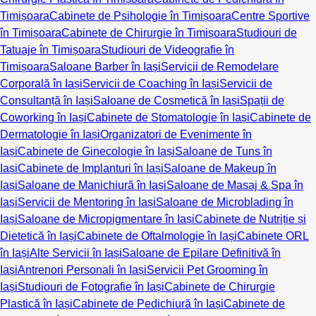
Timișoara
Cabinete de Psihologie în Timișoara
Centre Sportive
în Timișoara
Cabinete de Chirurgie în Timișoara
Studiouri de
Tatuaje în Timișoara
Studiouri de Videografie în
Timișoara
Saloane Barber în Iași
Servicii de Remodelare
Corporală în Iași
Servicii de Coaching în Iași
Servicii de
Consultanță în Iași
Saloane de Cosmetică în Iași
Spații de
Coworking în Iași
Cabinete de Stomatologie în Iași
Cabinete de
Dermatologie în Iași
Organizatori de Evenimente în
Iași
Cabinete de Ginecologie în Iași
Saloane de Tuns în
Iași
Cabinete de Implanturi în Iași
Saloane de Makeup în
Iași
Saloane de Manichiură în Iași
Saloane de Masaj & Spa în
Iași
Servicii de Mentoring în Iași
Saloane de Microblading în
Iași
Saloane de Micropigmentare în Iași
Cabinete de Nutriție și
Dietetică în Iași
Cabinete de Oftalmologie în Iași
Cabinete ORL
în Iași
Alte Servicii în Iași
Saloane de Epilare Definitivă în
Iași
Antrenori Personali în Iași
Servicii Pet Grooming în
Iași
Studiouri de Fotografie în Iași
Cabinete de Chirurgie
Plastică în Iași
Cabinete de Pedichiură în Iași
Cabinete de