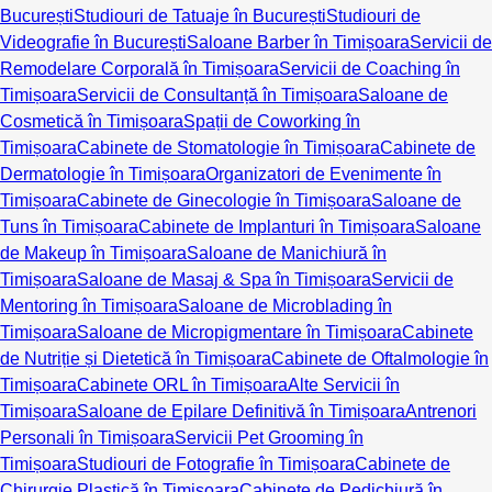
București
Studiouri de Tatuaje în București
Studiouri de
Videografie în București
Saloane Barber în Timișoara
Servicii de
Remodelare Corporală în Timișoara
Servicii de Coaching în
Timișoara
Servicii de Consultanță în Timișoara
Saloane de
Cosmetică în Timișoara
Spații de Coworking în
Timișoara
Cabinete de Stomatologie în Timișoara
Cabinete de
Dermatologie în Timișoara
Organizatori de Evenimente în
Timișoara
Cabinete de Ginecologie în Timișoara
Saloane de
Tuns în Timișoara
Cabinete de Implanturi în Timișoara
Saloane
de Makeup în Timișoara
Saloane de Manichiură în
Timișoara
Saloane de Masaj & Spa în Timișoara
Servicii de
Mentoring în Timișoara
Saloane de Microblading în
Timișoara
Saloane de Micropigmentare în Timișoara
Cabinete
de Nutriție și Dietetică în Timișoara
Cabinete de Oftalmologie în
Timișoara
Cabinete ORL în Timișoara
Alte Servicii în
Timișoara
Saloane de Epilare Definitivă în Timișoara
Antrenori
Personali în Timișoara
Servicii Pet Grooming în
Timișoara
Studiouri de Fotografie în Timișoara
Cabinete de
Chirurgie Plastică în Timișoara
Cabinete de Pedichiură în