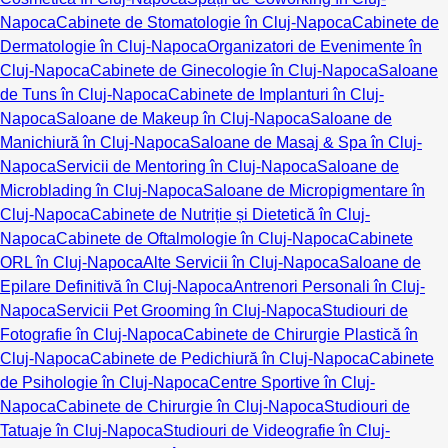
Napoca
Cabinete de Stomatologie în Cluj-Napoca
Cabinete de
Dermatologie în Cluj-Napoca
Organizatori de Evenimente în
Cluj-Napoca
Cabinete de Ginecologie în Cluj-Napoca
Saloane
de Tuns în Cluj-Napoca
Cabinete de Implanturi în Cluj-
Napoca
Saloane de Makeup în Cluj-Napoca
Saloane de
Manichiură în Cluj-Napoca
Saloane de Masaj & Spa în Cluj-
Napoca
Servicii de Mentoring în Cluj-Napoca
Saloane de
Microblading în Cluj-Napoca
Saloane de Micropigmentare în
Cluj-Napoca
Cabinete de Nutriție și Dietetică în Cluj-
Napoca
Cabinete de Oftalmologie în Cluj-Napoca
Cabinete
ORL în Cluj-Napoca
Alte Servicii în Cluj-Napoca
Saloane de
Epilare Definitivă în Cluj-Napoca
Antrenori Personali în Cluj-
Napoca
Servicii Pet Grooming în Cluj-Napoca
Studiouri de
Fotografie în Cluj-Napoca
Cabinete de Chirurgie Plastică în
Cluj-Napoca
Cabinete de Pedichiură în Cluj-Napoca
Cabinete
de Psihologie în Cluj-Napoca
Centre Sportive în Cluj-
Napoca
Cabinete de Chirurgie în Cluj-Napoca
Studiouri de
Tatuaje în Cluj-Napoca
Studiouri de Videografie în Cluj-