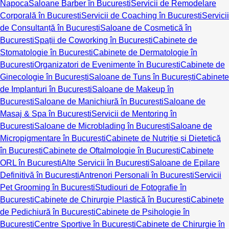
Napoca
Saloane Barber în București
Servicii de Remodelare
Corporală în București
Servicii de Coaching în București
Servicii
de Consultanță în București
Saloane de Cosmetică în
București
Spații de Coworking în București
Cabinete de
Stomatologie în București
Cabinete de Dermatologie în
București
Organizatori de Evenimente în București
Cabinete de
Ginecologie în București
Saloane de Tuns în București
Cabinete
de Implanturi în București
Saloane de Makeup în
București
Saloane de Manichiură în București
Saloane de
Masaj & Spa în București
Servicii de Mentoring în
București
Saloane de Microblading în București
Saloane de
Micropigmentare în București
Cabinete de Nutriție și Dietetică
în București
Cabinete de Oftalmologie în București
Cabinete
ORL în București
Alte Servicii în București
Saloane de Epilare
Definitivă în București
Antrenori Personali în București
Servicii
Pet Grooming în București
Studiouri de Fotografie în
București
Cabinete de Chirurgie Plastică în București
Cabinete
de Pedichiură în București
Cabinete de Psihologie în
București
Centre Sportive în București
Cabinete de Chirurgie în