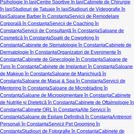
Psihologie în Iași
Centre Sportive în Iași
Cabinete de Chirurgie
în Iași
Studiouri de Tatuaje în Iași
Studiouri de Videografie în
Iași
Saloane Barber în Constanța
Servicii de Remodelare
Corporală în Constanța
Servicii de Coaching în
Constanța
Servicii de Consultanță în Constanța
Saloane de
Cosmetică în Constanța
Spații de Coworking în
Constanța
Cabinete de Stomatologie în Constanța
Cabinete de
Dermatologie în Constanța
Organizatori de Evenimente în
Constanța
Cabinete de Ginecologie în Constanța
Saloane de
Tuns în Constanța
Cabinete de Implanturi în Constanța
Saloane
de Makeup în Constanța
Saloane de Manichiură în
Constanța
Saloane de Masaj & Spa în Constanța
Servicii de
Mentoring în Constanța
Saloane de Microblading în
Constanța
Saloane de Micropigmentare în Constanța
Cabinete
de Nutriție și Dietetică în Constanța
Cabinete de Oftalmologie în
Constanța
Cabinete ORL în Constanța
Alte Servicii în
Constanța
Saloane de Epilare Definitivă în Constanța
Antrenori
Personali în Constanța
Servicii Pet Grooming în
Constanța
Studiouri de Fotografie în Constanța
Cabinete de