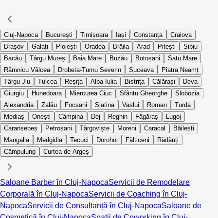
Cluj-Napoca
București
Timișoara
Iași
Constanța
Craiova
Brașov
Galați
Ploiești
Oradea
Brăila
Arad
Pitești
Sibiu
Bacău
Târgu Mureș
Baia Mare
Buzău
Botoșani
Satu Mare
Râmnicu Vâlcea
Drobeta-Turnu Severin
Suceava
Piatra Neamț
Târgu Jiu
Tulcea
Reșița
Alba Iulia
Bistrița
Călărași
Deva
Giurgiu
Hunedoara
Miercurea Ciuc
Sfântu Gheorghe
Slobozia
Alexandria
Zalău
Focșani
Slatina
Vaslui
Roman
Turda
Mediaș
Onești
Câmpina
Dej
Reghin
Făgăraș
Lugoj
Caransebeș
Petroșani
Târgoviște
Moreni
Caracal
Băilești
Mangalia
Medgidia
Tecuci
Dorohoi
Fălticeni
Rădăuți
Câmpulung
Curtea de Argeș
Saloane Barber în Cluj-Napoca
Servicii de Remodelare
Corporală în Cluj-Napoca
Servicii de Coaching în Cluj-
Napoca
Servicii de Consultanță în Cluj-Napoca
Saloane de
Cosmetică în Cluj-Napoca
Spații de Coworking în Cluj-