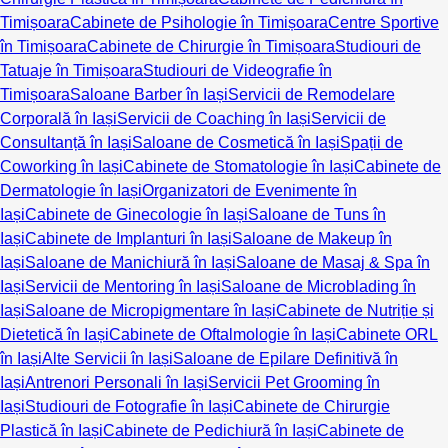
Timișoara
Cabinete de Psihologie în Timișoara
Centre Sportive
în Timișoara
Cabinete de Chirurgie în Timișoara
Studiouri de
Tatuaje în Timișoara
Studiouri de Videografie în
Timișoara
Saloane Barber în Iași
Servicii de Remodelare
Corporală în Iași
Servicii de Coaching în Iași
Servicii de
Consultanță în Iași
Saloane de Cosmetică în Iași
Spații de
Coworking în Iași
Cabinete de Stomatologie în Iași
Cabinete de
Dermatologie în Iași
Organizatori de Evenimente în
Iași
Cabinete de Ginecologie în Iași
Saloane de Tuns în
Iași
Cabinete de Implanturi în Iași
Saloane de Makeup în
Iași
Saloane de Manichiură în Iași
Saloane de Masaj & Spa în
Iași
Servicii de Mentoring în Iași
Saloane de Microblading în
Iași
Saloane de Micropigmentare în Iași
Cabinete de Nutriție și
Dietetică în Iași
Cabinete de Oftalmologie în Iași
Cabinete ORL
în Iași
Alte Servicii în Iași
Saloane de Epilare Definitivă în
Iași
Antrenori Personali în Iași
Servicii Pet Grooming în
Iași
Studiouri de Fotografie în Iași
Cabinete de Chirurgie
Plastică în Iași
Cabinete de Pedichiură în Iași
Cabinete de