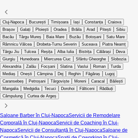
Cluj-Napoca
București
Timișoara
Iași
Constanța
Craiova
Brașov
Galați
Ploiești
Oradea
Brăila
Arad
Pitești
Sibiu
Bacău
Târgu Mureș
Baia Mare
Buzău
Botoșani
Satu Mare
Râmnicu Vâlcea
Drobeta-Turnu Severin
Suceava
Piatra Neamț
Târgu Jiu
Tulcea
Reșița
Alba Iulia
Bistrița
Călărași
Deva
Giurgiu
Hunedoara
Miercurea Ciuc
Sfântu Gheorghe
Slobozia
Alexandria
Zalău
Focșani
Slatina
Vaslui
Roman
Turda
Mediaș
Onești
Câmpina
Dej
Reghin
Făgăraș
Lugoj
Caransebeș
Petroșani
Târgoviște
Moreni
Caracal
Băilești
Mangalia
Medgidia
Tecuci
Dorohoi
Fălticeni
Rădăuți
Câmpulung
Curtea de Argeș
Saloane Barber în Cluj-Napoca
Servicii de Remodelare
Corporală în Cluj-Napoca
Servicii de Coaching în Cluj-
Napoca
Servicii de Consultanță în Cluj-Napoca
Saloane de
Cosmetică în Cluj-Napoca
Spații de Coworking în Cluj-