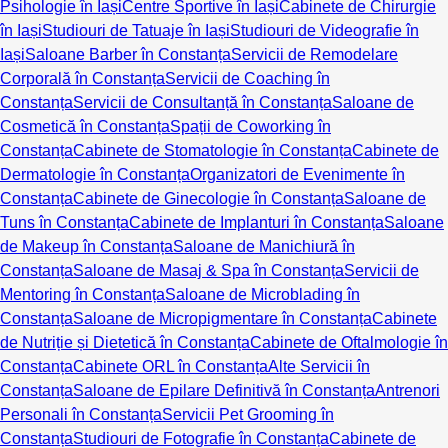
Psihologie în Iași
Centre Sportive în Iași
Cabinete de Chirurgie
în Iași
Studiouri de Tatuaje în Iași
Studiouri de Videografie în
Iași
Saloane Barber în Constanța
Servicii de Remodelare
Corporală în Constanța
Servicii de Coaching în
Constanța
Servicii de Consultanță în Constanța
Saloane de
Cosmetică în Constanța
Spații de Coworking în
Constanța
Cabinete de Stomatologie în Constanța
Cabinete de
Dermatologie în Constanța
Organizatori de Evenimente în
Constanța
Cabinete de Ginecologie în Constanța
Saloane de
Tuns în Constanța
Cabinete de Implanturi în Constanța
Saloane
de Makeup în Constanța
Saloane de Manichiură în
Constanța
Saloane de Masaj & Spa în Constanța
Servicii de
Mentoring în Constanța
Saloane de Microblading în
Constanța
Saloane de Micropigmentare în Constanța
Cabinete
de Nutriție și Dietetică în Constanța
Cabinete de Oftalmologie în
Constanța
Cabinete ORL în Constanța
Alte Servicii în
Constanța
Saloane de Epilare Definitivă în Constanța
Antrenori
Personali în Constanța
Servicii Pet Grooming în
Constanța
Studiouri de Fotografie în Constanța
Cabinete de