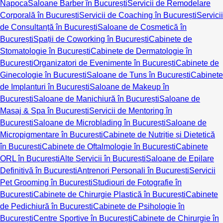
Napoca
Saloane Barber în București
Servicii de Remodelare
Corporală în București
Servicii de Coaching în București
Servicii
de Consultanță în București
Saloane de Cosmetică în
București
Spații de Coworking în București
Cabinete de
Stomatologie în București
Cabinete de Dermatologie în
București
Organizatori de Evenimente în București
Cabinete de
Ginecologie în București
Saloane de Tuns în București
Cabinete
de Implanturi în București
Saloane de Makeup în
București
Saloane de Manichiură în București
Saloane de
Masaj & Spa în București
Servicii de Mentoring în
București
Saloane de Microblading în București
Saloane de
Micropigmentare în București
Cabinete de Nutriție și Dietetică
în București
Cabinete de Oftalmologie în București
Cabinete
ORL în București
Alte Servicii în București
Saloane de Epilare
Definitivă în București
Antrenori Personali în București
Servicii
Pet Grooming în București
Studiouri de Fotografie în
București
Cabinete de Chirurgie Plastică în București
Cabinete
de Pedichiură în București
Cabinete de Psihologie în
București
Centre Sportive în București
Cabinete de Chirurgie în