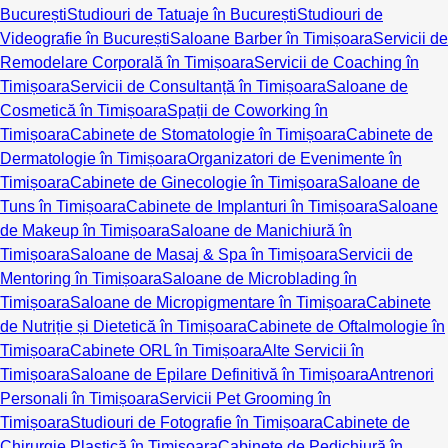
București
Studiouri de Tatuaje în București
Studiouri de
Videografie în București
Saloane Barber în Timișoara
Servicii de
Remodelare Corporală în Timișoara
Servicii de Coaching în
Timișoara
Servicii de Consultanță în Timișoara
Saloane de
Cosmetică în Timișoara
Spații de Coworking în
Timișoara
Cabinete de Stomatologie în Timișoara
Cabinete de
Dermatologie în Timișoara
Organizatori de Evenimente în
Timișoara
Cabinete de Ginecologie în Timișoara
Saloane de
Tuns în Timișoara
Cabinete de Implanturi în Timișoara
Saloane
de Makeup în Timișoara
Saloane de Manichiură în
Timișoara
Saloane de Masaj & Spa în Timișoara
Servicii de
Mentoring în Timișoara
Saloane de Microblading în
Timișoara
Saloane de Micropigmentare în Timișoara
Cabinete
de Nutriție și Dietetică în Timișoara
Cabinete de Oftalmologie în
Timișoara
Cabinete ORL în Timișoara
Alte Servicii în
Timișoara
Saloane de Epilare Definitivă în Timișoara
Antrenori
Personali în Timișoara
Servicii Pet Grooming în
Timișoara
Studiouri de Fotografie în Timișoara
Cabinete de
Chirurgie Plastică în Timișoara
Cabinete de Pedichiură în