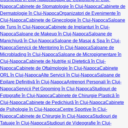
Napoca
Cabinete de Stomatologie în Cluj-Napoca
Cabinete de
Dermatologie în Cluj-Napoca
Organizatori de Evenimente în
Cluj-Napoca
Cabinete de Ginecologie în Cluj-Napoca
Saloane
de Tuns în Cluj-Napoca
Cabinete de Implanturi în Cluj-
Napoca
Saloane de Makeup în Cluj-Napoca
Saloane de
Manichiură în Cluj-Napoca
Saloane de Masaj & Spa în Cluj-
Napoca
Servicii de Mentoring în Cluj-Napoca
Saloane de
Microblading în Cluj-Napoca
Saloane de Micropigmentare în
Cluj-Napoca
Cabinete de Nutriție și Dietetică în Cluj-
Napoca
Cabinete de Oftalmologie în Cluj-Napoca
Cabinete
ORL în Cluj-Napoca
Alte Servicii în Cluj-Napoca
Saloane de
Epilare Definitivă în Cluj-Napoca
Antrenori Personali în Cluj-
Napoca
Servicii Pet Grooming în Cluj-Napoca
Studiouri de
Fotografie în Cluj-Napoca
Cabinete de Chirurgie Plastică în
Cluj-Napoca
Cabinete de Pedichiură în Cluj-Napoca
Cabinete
de Psihologie în Cluj-Napoca
Centre Sportive în Cluj-
Napoca
Cabinete de Chirurgie în Cluj-Napoca
Studiouri de
Tatuaje în Cluj-Napoca
Studiouri de Videografie în Cluj-